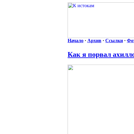
Начало
·
Архив
·
Ссылки
·
Фо
Как я порвал ахилл