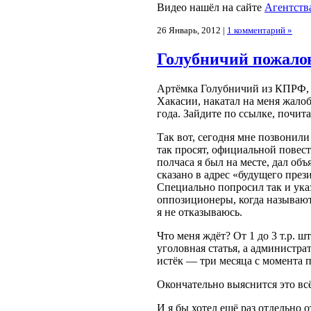
Видео нашёл на сайте
Агентств
26 Январь, 2012 |
1 комментарий »
Голубничий пожалов
Артёмка Голубничий из КПРФ, 
Хакасии, накатал на меня жалоб
года. Зайдите по ссылке, почита
Так вот, сегодня мне позвонили
так просят, официальной повест
полчаса я был на месте, дал объ
сказано в адрес «будущего пре
Специально попросил так и указ
оппозиционеры, когда называю
я не отказываюсь.
Что меня ждёт? От 1 до 3 т.р. ш
уголовная статья, а администра
истёк — три месяца с момента 
Окончательно выяснится это всё
И я бы хотел ещё раз отдельно 