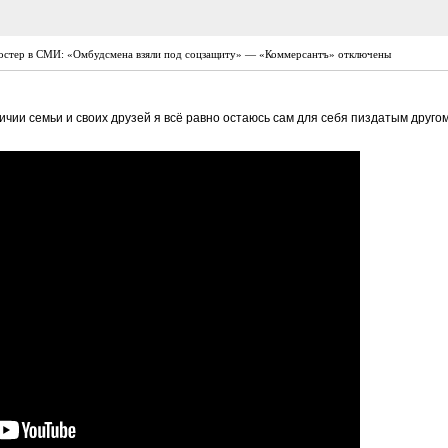
остер в СМИ: «Омбудсмена взяли под соцзащиту» — «Коммерсантъ»
отключены
ичии семьи и своих друзей я всё равно остаюсь сам для себя пиздатым другом