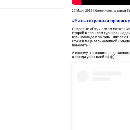
28 Март, 2019 |
Комментарии
к записи F
«Ежи» сохранили прописк
Свирепые «Ежи» в этом матче с «
Второй в прошлом турнире). Задач
всей команде и за голы Николаю С
клуба в лице великолепной Любови
поболеть :)
А вашему вниманию представляетс
впереди у них плей-офф):