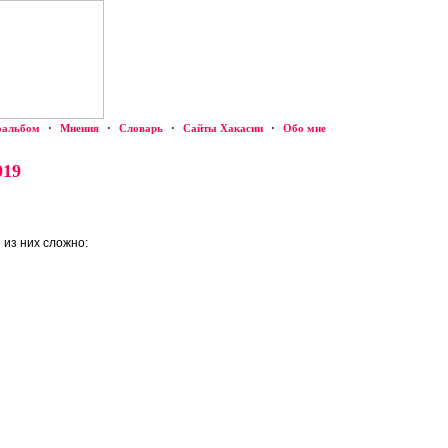
оальбом
·
Мнения
·
Словарь
·
Сайты Хакасии
·
Обо мне
019
 из них сложно: