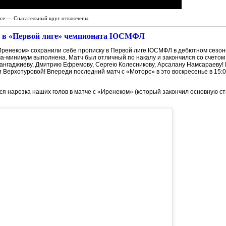
ace — Спасательный круг
отключены
у в «Первой лиге» чемпионата ЮСМФЛ
Иренеком» сохранили себе прописку в Первой лиге ЮСМФЛ в дебютном сезоне 
а-минимум выполнена. Матч был отличный по накалу и закончился со счетом 
ангаджиеву, Дмитрию Ефремову, Сергею Колесникову, Арсалану Намсараеву! И
 Верхотуровой! Впереди последний матч с «Моторс» в это воскресенье в 15:0
я нарезка наших голов в матче с «Иренеком» (который закончил основную ст