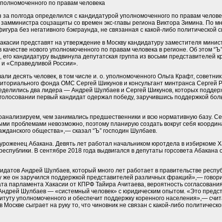
уполномоченного по правам человека
 за полгода определился с кандидатурой уполномоченного по правам человек
амминистра соц­защиты со времен экс-главы региона Виктора Зимина. По м
гура без негативного бэкграунда, не связанная с какой-либо политической с
акасии представят на утверждение в Москву кандидатуру заместителя мини
 качестве нового уполномоченного по правам человека в регионе. Об этом “Ъ
, его кандидатуру выдвинула депутатская группа из восьми представителей
 и «Справедливой России».
ли десять человек, в том числе и. о. уполномоченного Ольга Крафт, советник
иториального фонда ОМС Сергей Шикунов и консультант минтранса Сергей Р
еделились два лидера — Андрей Шулбаев и Сергей Шикунов, которых поддерж
 голосовании первый кандидат одержал победу, заручившись поддержкой бо
оанализируем, чем занимались предшественники и всю нормативную базу. Се
ыми проблемами невозможно, поэтому планирую создать вокруг себя координ
ражданского общества»,— сказал “Ъ” господин Шулбаев.
роженец Абакана. Девять лет работал начальником юротдела в избиркоме Ха
республики. В сентябре 2018 года выдвигался в депутаты горсовета Абакана 
идатов Андрей Шулбаев, который много лет работает в правительстве респу
у же он заручился поддержкой представителей различных фракций»,— говор
та парламента Хакасии от КПРФ Тайира Ачитаева, вероятность согласовани
 Андрей Шулбаев — «системный человек» с юридическим опытом. «Это предст
титуту уполномоченного и обеспечит поддержку коренного населения»,— счит
в Москве сыграет на руку то, что чиновник не связан с какой-либо политическо