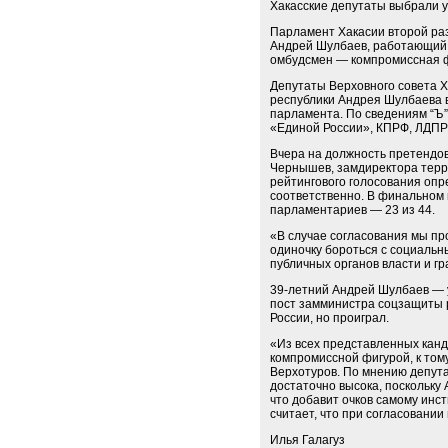
Хакасские депутаты выбрали 
Парламент Хакасии второй раз
Андрей Шулбаев, работающий з
омбудсмен — компромиссная фи
Депутаты Верховного совета Х
республики Андрея Шулбаева в
парламента. По сведениям “Ъ”
«Единой России», КПРФ, ЛДПР
Вчера на должность претендова
Чернышев, зам­директора терр
рейтингового голосования опр
соответственно. В финальном
парламентариев — 23 из 44.
«В случае согласования мы пр
одиночку бороться с социальн
публичных органов власти и г
39-летний Андрей Шулбаев — у
пост зам­министра соцзащиты 
России, но проиграл.
«Из всех представленных канд
компромиссной фигурой, к том
Верхотуров. По мнению депута
достаточно высока, поскольку
что добавит очков самому инс
считает, что при согласовании 
Илья Галагуз