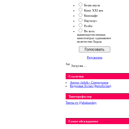
Белая акула
Кино XXI век
Кинокафе
Наутилус
Ролби
Во всех
вышеперечисленных
кинотеатрах одинаковое
количество быдла
Результаты
Загрузка ...
Ссылочки
Антон «kibik» Спиридонов
Кедровые бочки (фитобочки)
Твиттерофостер
Твиты от ‎@abakanskiy
Самое обсуждаемое