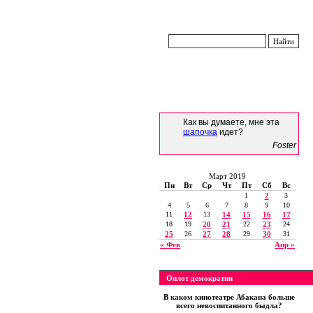
Как вы думаете, мне эта
шапочка
идет?
Foster
Март 2019
Пн
Вт
Ср
Чт
Пт
Сб
Вс
1
2
3
4
5
6
7
8
9
10
11
12
13
14
15
16
17
18
19
20
21
22
23
24
25
26
27
28
29
30
31
« Фев
Апр »
Оплот демократии
В каком кинотеатре Абакана больше
всего невоспитанного быдла?