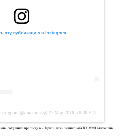
ь эту публикацию в Instagram
рхотуров (@abakanskiy)
27 Мар 2019 в 8:38 PDT
Ежи» сохранили прописку в «Первой лиге» чемпионата ЮСМФЛ
отключены