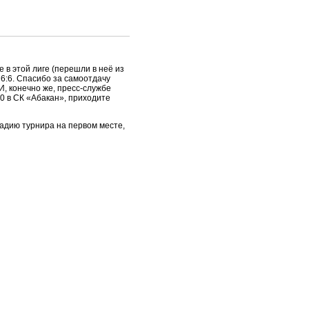
в этой лиге (перешли в неё из
6:6. Спасибо за самоотдачу
, конечно же, пресс-службе
0 в СК «Абакан», приходите
адию турнира на первом месте,