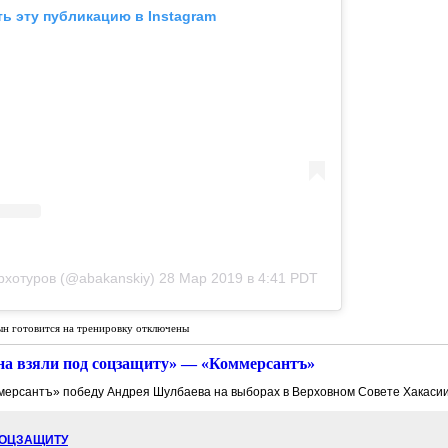
ь эту публикацию в Instagram
рхотуров (@abakanskiy)
28 Мар 2019 в 4:41 PDT
ын готовится на тренировку
отключены
а взяли под соцзащиту» — «Коммерсантъ»
ерсантъ» победу Андрея Шулбаева на выборах в Верховном Совете Хакасии
СОЦЗАЩИТУ