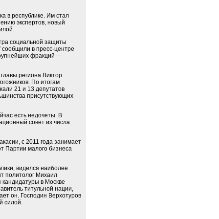
а в республике. Им стал
нению экспертов, новый
илой.
стра социальной защиты
” сообщили в пресс-центре
 крупнейших фракций —
 главы региона Виктор
огожников. По итогам
али 21 и 13 депутатов
льшинства присутствующих
йчас есть недочеты. В
ационный совет из числа
касии, с 2011 года занимает
от Партии малого бизнеса
блики, виделся наиболее
ит политолог Михаил
я кандидатуры в Москве
авитель титульной нации,
ает он. Господин Верхотуров
й силой.