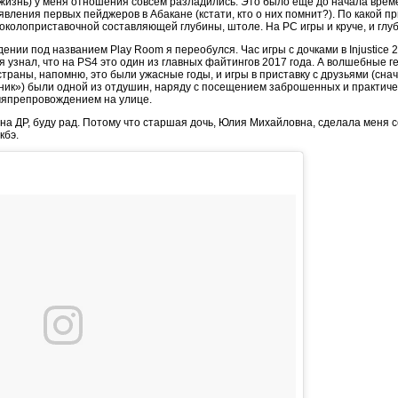
 жизнь) у меня отношения совсем разладились. Это было ещё до начала времё
явления первых пейджеров в Абакане (кстати, кто о них помнит?). По какой п
околоприставочной составляющей глубины, штоле. На PC игры и круче, и глубж
едении под названием Play Room я переобулся. Час игры с дочками в Injustice
 я узнал, что на PS4 это один из главных файтингов 2017 года. А волшебны
страны, напомню, это были ужасные годы, и игры в приставку с друзьями (сна
к») были одной из отдушин, наряду с посещением заброшенных и практиче
мяпрепровождением на улице.
 на ДР, буду рад. Потому что старшая дочь, Юлия Михайловна, сделала меня с
кбэ.