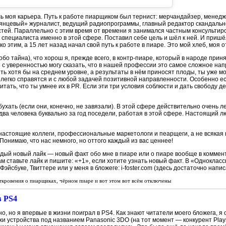
сь моя карьера. Путь к работе пиарщиком был тернист: мерчандайзер, менедж
лянцевый» журналист, ведущий радиопрограммы, главный редактор скандально
стей. Параллельно с этим время от времени я занимался частным консультир
 специалиста именно в этой сфере. Поставил себе цель и шёл к ней. И пришёл
этим, а 15 лет назад начал свой путь к работе в пиаре. Это мой хлеб, моя о
собо тайна), что хорош я, прежде всего, в контр-пиаре, который в народе при
я с уверенностью могу сказать, что в нашей профессии это самое сложное на
 хотя бы на среднем уровне, а результаты в нём приносят плоды, ты уже мо
 легко справятся и с любой задачей позитивной направленности. Особенно е
читать, что ты умнее их в PR. Если эти три условия соблюсти и дать свободу 
хать (если они, конечно, не завязали). В этой сфере действительно очень ле
е два человека буквально за год поседели, работая в этой сфере. Настоящий 
е настоящие коллеги, профессиональные маркетологи и пеарщеги, а не всякая
Понимаю, что нас немного, но оттого каждый из вас ценнее!
аждый новый лайк — новый факт обо мне в пиаре или о пиаре вообще в коммент
ам ставьте лайк и пишите: «+1», если хотите узнать новый факт. В «Одноклассн
Фэйсбуке, Твиттере или у меня в бложеге: i-foster.com (здесь достаточно напис
ткровения о пиарщиках, чёрном пиаре и вот этом вот всём
отключены
в PS4
, но я впервые в жизни поиграл в PS4. Как знают читатели моего бложега, я 
и устройства под названием Panasonic 3DO (на тот момент — конкурент Plays