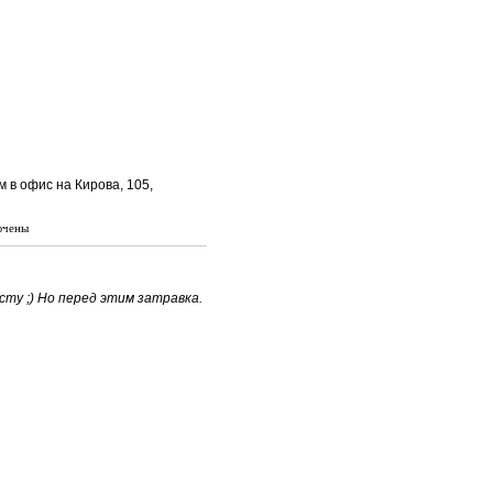
 в офис на Кирова, 105,
ючены
сту ;) Но перед этим затравка.