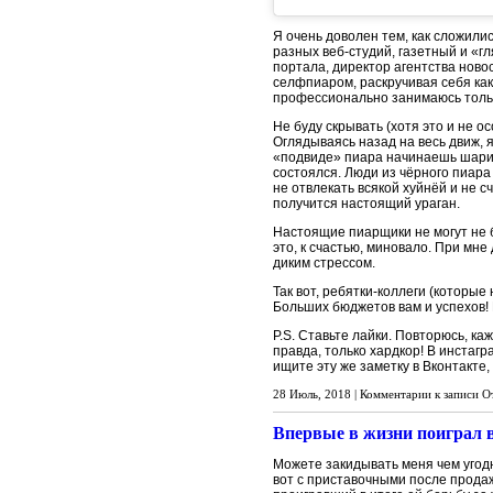
Я очень доволен тем, как сложили
разных веб-студий, газетный и «г
портала, директор агентства ново
селфпиаром, раскручивая себя как
профессионально занимаюсь только 
Не буду скрывать (хотя это и не о
Оглядываясь назад на весь движ, 
«подвиде» пиара начинаешь шарить
состоялся. Люди из чёрного пиара
не отвлекать всякой хуйнёй и не с
получится настоящий ураган.
Настоящие пиарщики не могут не бу
это, к счастью, миновало. При мн
диким стрессом.
Так вот, ребятки-коллеги (которы
Больших бюджетов вам и успехов! 
P.S. Ставьте лайки. Повторюсь, к
правда, только хардкор! В инстагр
ищите эту же заметку в Вконтакте, 
28 Июль, 2018 |
Комментарии
к записи О
Впервые в жизни поиграл 
Можете закидывать меня чем угодно
вот с приставочными после продаж