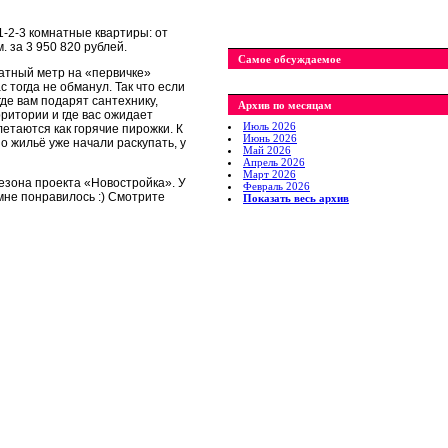
1-2-3 комнатные квартиры: от
. за 3 950 820 рублей.
Самое обсуждаемое
ратный метр на «первичке»
тогда не обманул. Так что если
где вам подарят сантехнику,
Архив по месяцам
ритории и где вас ожидает
Июль 2026
летаются как горячие пирожки. К
Июнь 2026
о жильё уже начали раскупать, у
Май 2026
Апрель 2026
Март 2026
сезона проекта «Новостройка». У
Февраль 2026
не понравилось :) Смотрите
Показать весь архив