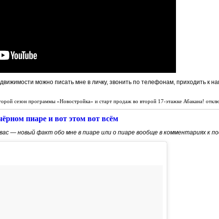
движимости можно писать мне в личку, звонить по телефонам, приходить к нам
торой сезон программы «Новостройка» и старт продаж во второй 17-этажке Абакана!
откл
ёрном пиаре и вот этом вот всём
вас — новый факт обо мне в пиаре или о пиаре вообще в комментариях к по