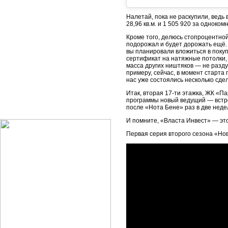
Налетай, пока не раскупили, ведь 
28,96 кв.м. и 1 505 920 за одноком
Кроме того, делюсь стопроцентно
подорожал и будет дорожать ещё. 
вы планировали вложиться в покупк
сертификат на натяжные потолки, 
масса других ништяков — не раздум
примеру, сейчас, в момент старта
нас уже состоялись несколько сдел
Итак, вторая 17-ти этажка, ЖК «П
программы новый ведущий — встре
после «Нота Бене» раз в две недел
И помните, «Власта Инвест» — эт
Первая серия второго сезона «Но