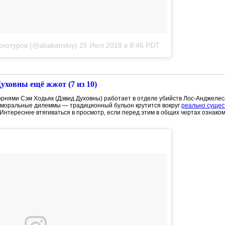
хотуров (@abakanskiy)
25 Июл 2018 в 8:46 PDT
уховны ещё жжот (7 из 10)
орнями Сэм Ходьяк (Дэвид Духовны) работает в отделе убийств Лос-Анджелес
 моральные дилеммы — традиционный бульон крутится вокруг
реально сущес
 Интереснее втягиваться в просмотр, если перед этим в общих чертах ознако