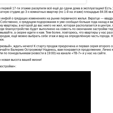
в первой 17-ти этажке раскупили всё ещё до сдачи дома в эксплуатацию! Есть 
натную студию до 3-х комнатных квартир (по 1-й на этаже) площадью 84.06 кв.м
й инфой о грядущих изменениях на рынке первичного жилья. Вкратце — квад
Собственно, о грядущем подорожании я уже сообщал больше года назад и вас 
у квартиры, в которой до вас никто не жил, которая располагается в центре, 
где благоустройство будет выполнено на совесть по окончанию застройки тер
ывайте, а скорее идите к нам. Тем более, повторюсь, что квартиры у нас раз
 продаж, ещё можно выбрать себе этаж и вид на определённую часть города. Н
ок.
арковый», ждать нечего! К старту продаж приурочена и первая серия второго 
чайте Валерию Остроумову! Надеюсь, вам понравится продолжение. Лично м
и по понедельникам (новости в 19:00) на канале «ТВ-7» и у нас на сайте.
о новая высота вашей жизни!
востройки»: