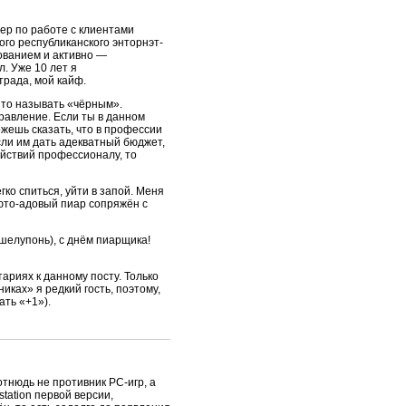
ер по работе с клиентами
го республиканского энторнэт-
ованием и активно —
. Уже 10 лет я
трада, мой кайф.
нято называть «чёрным».
правление. Если ты в данном
жешь сказать, что в профессии
сли им дать адекватный бюджет,
действий профессионалу, то
гко спиться, уйти в запой. Меня
люто-адовый пиар сопряжён с
 шелупонь), с днём пиарщика!
ариях к данному посту. Только
иках» я редкий гость, поэтому,
ать «+1»).
отнюдь не противник PC-игр, а
tation первой версии,