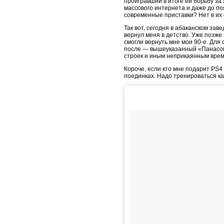
проигравший в итоге ей борьбу за
массового интернета и даже до по
современные приставки? Нет в их 
Так вот, сегодня в абаканском зав
вернул меня в детство. Уже позже
смогли вернуть мне мои 90-е. Для 
после — вышеуказанный «Панасони
строек и иным неприкаянным вре
Короче, если кто мне подарит PS4
поединках. Надо тренироваться ка