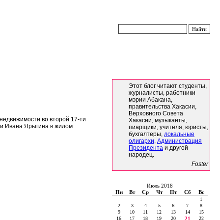
Этот блог читают студенты,
журналисты, работники
мэрии Абакана,
правительства Хакасии,
Верховного Совета
 недвижимости во второй 17-ти
Хакасии, музыканты,
 и Ивана Ярыгина в жилом
пиарщики, учителя, юристы,
бухгалтеры,
локальные
олигархи
,
Администрация
Президента
и другой
народец.
Foster
Июль 2018
Пн
Вт
Ср
Чт
Пт
Сб
Вс
1
2
3
4
5
6
7
8
9
10
11
12
13
14
15
16
17
18
19
20
21
22