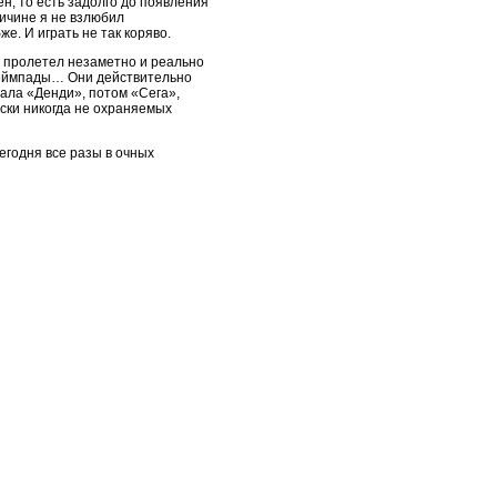
н, то есть задолго до появления
ричине я не взлюбил
е. И играть не так коряво.
 2 пролетел незаметно и реально
е геймпады… Они действительно
чала «Денди», потом «Сега»,
ски никогда не охраняемых
егодня все разы в очных