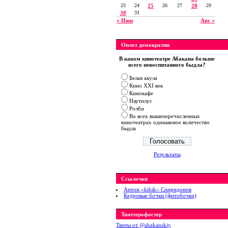
23
24
25
26
27
28
29
30
31
« Июн
Авг »
Оплот демократии
В каком кинотеатре Абакана больше
всего невоспитанного быдла?
Белая акула
Кино XXI век
Кинокафе
Наутилус
Ролби
Во всех вышеперечисленных
кинотеатрах одинаковое количество
быдла
Результаты
Ссылочки
Антон «kibik» Спиридонов
Кедровые бочки (фитобочки)
Твиттерофостер
Твиты от ‎@abakanskiy