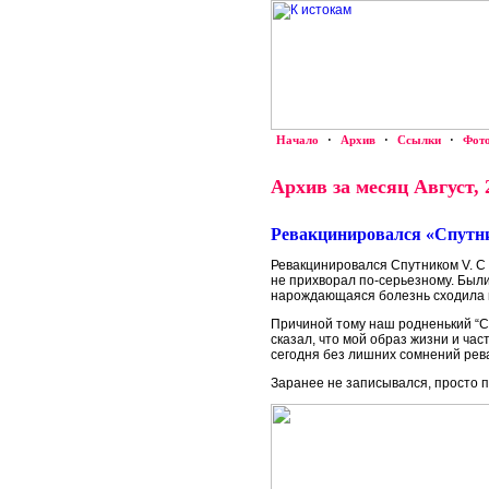
Начало
·
Архив
·
Ссылки
·
Фот
Архив за месяц Август, 
Ревакцинировался «Спутн
Ревакцинировался Спутником V. С 
не прихворал по-серьезному. Были
нарождающаяся болезнь сходила н
Причиной тому наш родненький “С
сказал, что мой образ жизни и час
сегодня без лишних сомнений рев
Заранее не записывался, просто 