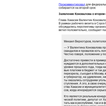
Прокомментировал
для федеральн
собирается на второй срок:
Заявление Коновалова о втором 
Гла­ва Ха­ка­сии Ва­лен­тин Ко­но­ва­л
В рам­ках ра­бо­че­го ви­зи­та в Сорск К
об­суж­да­лись пер­спек­ти­вы ор­га­ни
ве­тил по­ло­жи­тель­но, со­об­ща­ет па
Ми­ха­ил Вер­хо­ту­ров, политолог
— У Ва­лен­ти­на Ко­но­ва­ло­ва пр
скан­да­лов и про­ва­лов хоть ло­
Чест­но го­во­ря, по­ло­же­ние у по
До­ста­точ­но при­ве­сти в при­мер
нуж­да­ют­ся в до­пол­ни­тель­ных
уровне про­шло­го года, то­гда ка
вые пла­те­жи в бюд­жет и так да­л
пе­ре­зре­ла, съез­дил в Моск­ву,
и гу­бер­на­тор, на удив­ле­ние, н
ты ока­за­лись со­труд­ни­ки уголь
ступ­ле­ния. А это, в свою оче­ред
ства Ха­ка­сии и му­ни­ци­па­ли­те
сов, ко­гда иг­но­ри­ру­ют­ся се­р
Кто яв­ля­ет­ся ре­аль­ным кон­ку­
че­ской по­ли­ти­ке, де­пу­тат от 
тать как в рес­пуб­ли­ке, так и в 