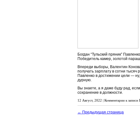
Богдан “Тульский пряник” Павленк
Победитель камер, золотой параш
Впереди выборы, Валентин Коновал
получать зарплату в сотни тысяч 
Павленко в достижении цели — ну, 
дурную.
Вы знаете, а я даже буду рад, ес
сохранение в должности.
12 Август, 2022 |
Комментарии
к записи 
← Предыдущая страница