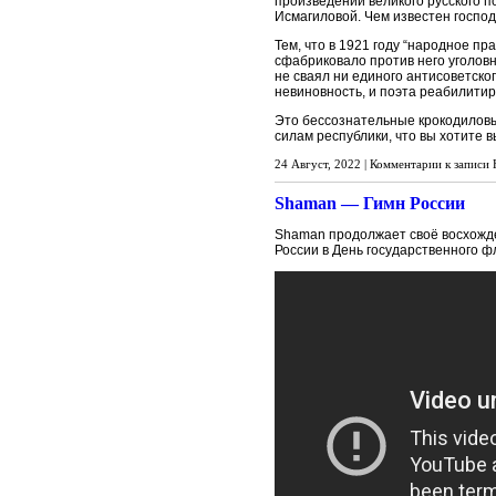
произведений великого русского 
Исмагиловой. Чем известен госпо
Тем, что в 1921 году “народное п
сфабриковало против него уголовно
не сваял ни единого антисоветско
невиновность, и поэта реабилитир
Это бессознательные крокодиловы
силам республики, что вы хотите в
24 Август, 2022 |
Комментарии
к записи 
Shaman — Гимн России
Shaman продолжает своё восхожд
России в День государственного ф