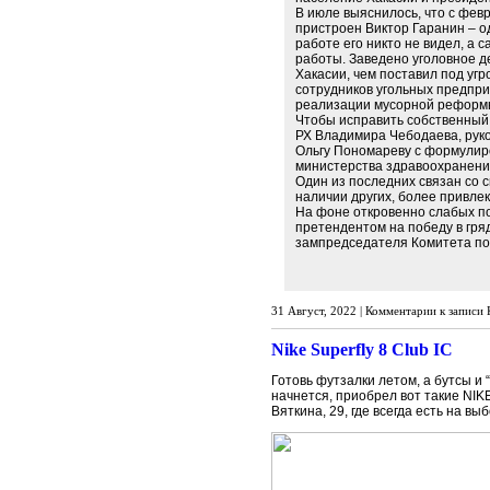
В июле выяснилось, что с фев
пристроен Виктор Гаранин – о
работе его никто не видел, а
работы. Заведено уголовное де
Хакасии, чем поставил под уг
сотрудников угольных предприя
реализации мусорной реформ
Чтобы исправить собственный
РХ Владимира Чебодаева, рук
Ольгу Пономареву с формулиро
министерства здравоохранения
Один из последних связан со с
наличии других, более привле
На фоне откровенно слабых п
претендентом на победу в гря
зампредседателя Комитета по
31 Август, 2022 |
Комментарии
к записи 
Nike Superfly 8 Club IC
Готовь футзалки летом, а бутсы и 
начнется, приобрел вот такие NIK
Вяткина, 29, где всегда есть на в