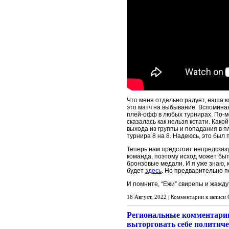
Что меня отдельно радует, наша к
это матч на выбывание. Вспоминая
плей-офф в любых турнирах. По-мо
сказалась как нельзя кстати. Како
выхода из группы и попадания в 
турнира 8 на 8. Надеюсь, это был
Теперь нам предстоит непредсказ
команда, поэтому исход может быть
бронзовые медали. И я уже знаю, 
будет
здесь
. Но предварительно п
И помните, “Ежи” свирепы и жажду
18 Август, 2022 |
Комментарии
к записи 
Региональные комментарии
выторговать себе политич