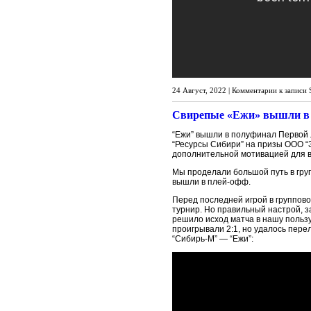
24 Август, 2022 |
Комментарии
к записи
Свирепые «Ежи» вышли в п
“Ежи” вышли в полуфинал Первой 
“Ресурсы Сибири” на призы ООО “
дополнительной мотивацией для в
Мы проделали большой путь в груп
вышли в плей-офф.
Перед последней игрой в группово
турнир. Но правильный настрой, з
решило исход матча в нашу пользу
проигрывали 2:1, но удалось пере
“Сибирь-М” — “Ежи”: