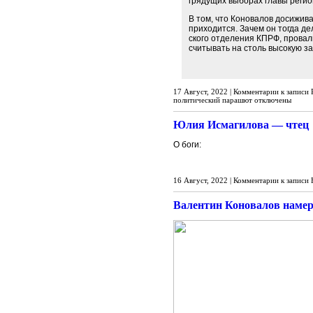
гря­ду­щих вы­бо­рах гла­вы ре­ги­о
В том, что Ко­но­ва­лов до­си­жи­в
при­хо­дит­ся. За­чем он то­гда д
ско­го от­де­ле­ния КПРФ, про­ва­
счи­ты­вать на столь вы­со­кую зар
17 Август, 2022 |
Комментарии
к записи 
политический парашют
отключены
Юлия Исмагилова — чтец
О боги:
16 Август, 2022 |
Комментарии
к записи
Валентин Коновалов намере