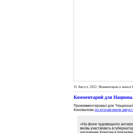
31 Август, 2022 |
Комментарии
к записи 
Комментарий для Националь
Прокомментировал для “Националь
Коновалова
по итогам июля-авгус
«На фоне чудовищного антирей
вновь участвовать в губернат
население Хакасии и президен