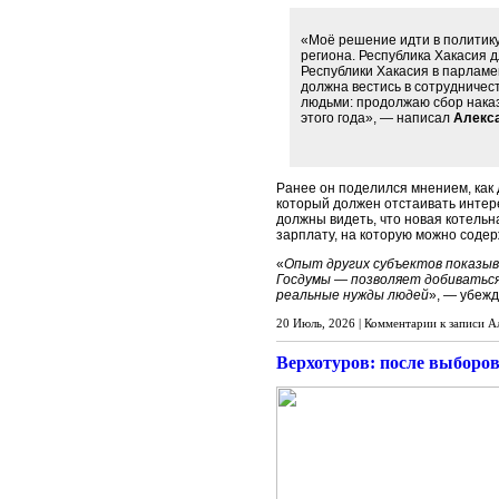
«Моё решение идти в политик
региона. Республика Хакасия д
Республики Хакасия в парламе
должна вестись в сотрудничес
людьми: продолжаю сбор наказ
этого года», — написал
Алекс
Ранее он поделился мнением, как 
который должен отстаивать интер
должны видеть, что новая котельн
зарплату, на которую можно содер
«
Опыт других субъектов показыв
Госдумы — позволяет добиваться 
реальные нужды людей
», — убеж
20 Июль, 2026 |
Комментарии
к записи А
Верхотуров: после выборов