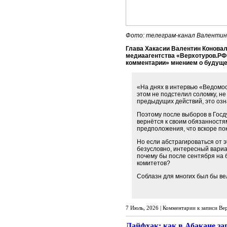
Фото: телеграм-канал Валентин
Глава Хакасии Валентин Коновал
медиаагентства «Верхотуров.РФ
комментарии» мнением о будуще
«На днях в интервью «Ведомос
этом не подстелил соломку, не
предыдущих действий, это озна
Поэтому после выборов в Госд
вернётся к своим обязанностям
предположения, что вскоре пок
Но если абстрагироваться от 
безусловно, интересный вариан
почему бы после сентября на 
комитетов?
Соблазн для многих был бы вел
7 Июль, 2026 |
Комментарии
к записи Ве
Лайфхак: как в Абакане за