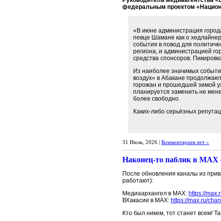
Руководитель медиаагентства «
федеральным проектом «Национ
«В июне администрация города
певце Шамане как о хедлайнер
события в повод для политич
региона, и администрацией гор
средства спонсоров. Пикировк
Из наиболее значимых событи
воздух» в Абакане продолжают
горожан и прошедшей зимой уже
планируется заменить не мен
более свободно.
Каких-либо серьёзных репута
31 Июль, 2026 |
Комментариев нет »
Наконец-то паблик в МАХ с
После обновления каналы из при
работают):
Медиаархангел в МАХ:
https://max.
ВХакасии в МАХ:
https://max.ru/cha
Кто был никем, тот станет всем! Т