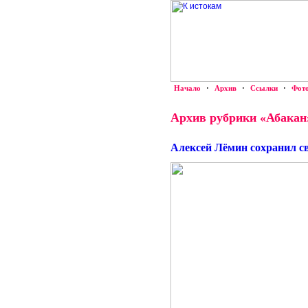
Начало
·
Архив
·
Ссылки
·
Фот
Архив рубрики «Абакан
Алексей Лёмин сохранил с