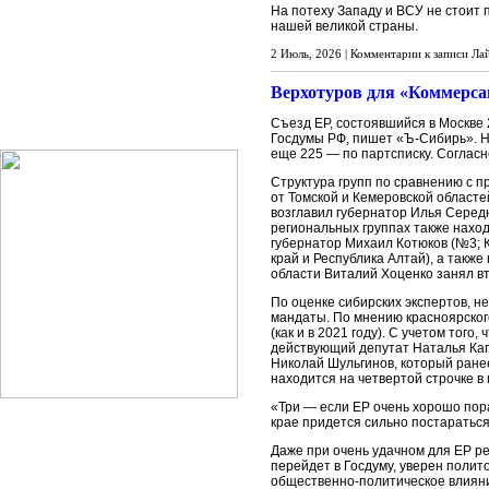
На потеху Западу и ВСУ не стоит
нашей великой страны.
2 Июль, 2026 |
Комментарии
к записи Лай
Верхотуров для «Коммерсан
Съезд ЕР, состоявшийся в Москве 
Госдумы РФ, пишет «Ъ-Сибирь». Н
еще 225 — по партсписку. Согласн
Структура групп по сравнению с 
от Томской и Кемеровской областе
возглавил губернатор Илья Середю
региональных группах также наход
губернатор Михаил Котюков (№3; К
край и Республика Алтай), а такж
области Виталий Хоценко занял вт
По оценке сибирских экспертов, 
мандаты. По мнению красноярского
(как и в 2021 году). С учетом тог
действующий депутат Наталья Кап
Николай Шульгинов, который ране
находится на четвертой строчке в
«Три — если ЕР очень хорошо пора
крае придется сильно постараться
Даже при очень удачном для ЕР ре
перейдет в Госдуму, уверен полит
общественно-политическое влияние