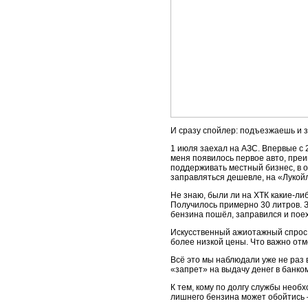
И сразу спойлер: подъезжаешь и 
1 июля заехал на АЗС. Впервые с 2
меня появилось первое авто, пре
поддерживать местный бизнес, в о
заправляться дешевле, на «Лукой
Не знаю, были ли на ХТК какие-либ
Получилось примерно 30 литров. З
бензина пошёл, заправился и пое
Искусственный ажиотажный спрос 
более низкой цены. Что важно отмет
Всё это мы наблюдали уже не раз 
«запрет» на выдачу денег в банком
К тем, кому по долгу службы необх
лишнего бензина может обойтись