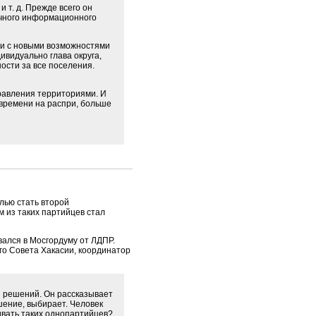
 т. д. Прежде всего он
личного информационного
е и с новыми возможностями
ивидуально глава округа,
ости за все поселения.
равления территориями. И
времени на распри, больше
лью стать второй
м из таких партийцев стал
ался в Мосгордуму от ЛДПР.
го Совета Хакасии, координатор
и решений. Он рассказывает
шение, выбирает. Человек
живать таких однопартийцев?