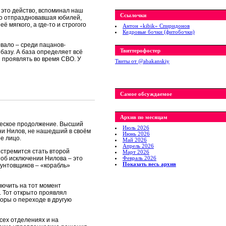
 это действо, вспоминал наш
Ссылочки
но отпраздновавшая юбилей,
 мягкого, а где-то и строгого
Антон «kibik» Спиридонов
Кедровые бочки (фитобочки)
овало – среди пацанов-
Твиттерофостер
 базу. А база определяет всё
я проявлять во время СВО. У
Твиты от ‎@abakanskiy
Самое обсуждаемое
Архив по месяцам
ческое продолжение. Высший
Июль 2026
ени Нилов, не нашедший в своём
Июнь 2026
е лицо.
Май 2026
Апрель 2026
 стремится стать второй
Март 2026
 об исключении Нилова – это
Февраль 2026
Показать весь архив
бунтовщиков – «корабль»
лючить на тот момент
 Тот открыто проявлял
оры о переходе в другую
сех отделениях и на