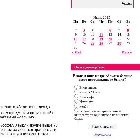
Foster
Июнь 2025
Пн
Вт
Ср
Чт
Пт
Сб
Вс
1
2
3
4
5
6
7
8
9
10
11
12
13
14
15
16
17
18
19
20
21
22
23
24
25
26
27
28
29
30
« Май
Июл »
Оплот демократии
В каком кинотеатре Абакана больше
всего невоспитанного быдла?
Белая акула
Кино XXI век
Кинокафе
Наутилус
Ролби
листка, а «Золотая надежда
Во всех вышеперечисленных
 всем предметам получить «5»
кинотеатрах одинаковое количество
дметам на «отлично».
быдла
русскому языку и другие выше 70
и горд за дочь, которая все эти
ста и выпускника 2001 года
Результаты