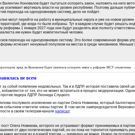
и Валентин Коновалов будет пытаться оспорить закон, наложить на него вето и
льку усиливает вертикаль власти на уровне республики. Поэтому дальше пуб
отив перехода на одноуровневую систему, дело не пойдет.
полне могут перейти на работу в муниципальные округа и уже на новом уровн
ерриторий, где когда-то были избраны. Тут в каждом случае будет решать инд
лу реформы 1 января 2027 года они будут разделять всю полноту ответственн
циалиста им нужен будет компетентный человек.
исков перехода на одноуровневую систему. Это более современная форма уп
еформы исчезает ненужный популизм на местах в среде чиновников. Меньше 
ерхотуров: вряд ли Коновалов будет пытаться оспорить закон о реформе МСУ
отключены
авилась не всем
за собой появление недовольных. Так и в ЛДПР, которая поставила своей це
, избавляется от тех, кто не может встроиться в процесс модернизации. Одни
 против лидера ЛДПР Леонида Слуцкого.
Нилова послужило исключение из партии Олега Новикова, который баллотиров
тим событием ответили члены партии. В том числе зампредседателя Верховно
 посте в своём телеграм-канале
написал
:
пост Олега Новикова, которого не устраивает формат принимаемых в парти
лашения от двух политических партий, но он пока не торопится принимать ре
при каких интересах и в какой партии — очевидно не важно. Нужно ли поддер