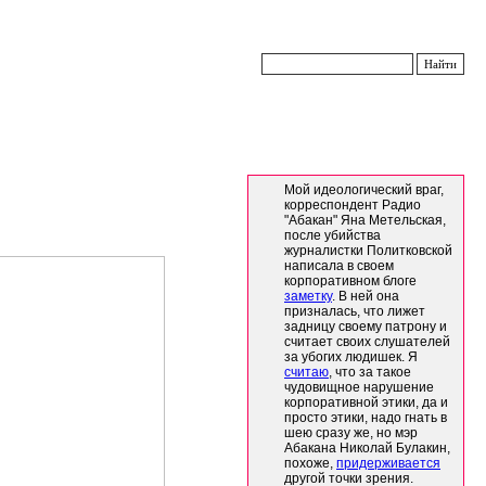
Мой идеологический враг,
корреспондент Радио
"Абакан" Яна Метельская,
после убийства
журналистки Политковской
написала в своем
корпоративном блоге
заметку
. В ней она
призналась, что лижет
задницу своему патрону и
считает своих слушателей
за убогих людишек. Я
считаю
, что за такое
чудовищное нарушение
корпоративной этики, да и
просто этики, надо гнать в
шею сразу же, но мэр
Абакана Николай Булакин,
похоже,
придерживается
другой точки зрения.