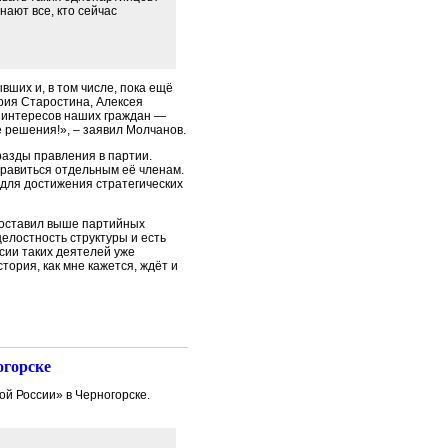
ают все, кто сейчас
ших и, в том числе, пока ещё
рия Старостина, Алексея
е интересов наших граждан —
 решения!», – заявил Молчанов.
разды правления в партии.
нравиться отдельным её членам.
 для достижения стратегических
 поставил выше партийных
целостность структуры и есть
асии таких деятелей уже
ория, как мне кажется, ждёт и
огорске
й России» в Черногорске.