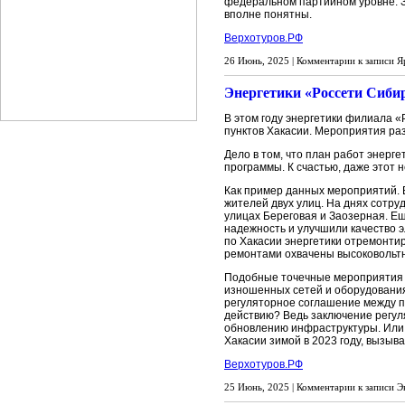
федеральном партийном уровне. З
вполне понятны.
Верхотуров.РФ
26 Июнь, 2025 |
Комментарии
к записи Я
Энергетики «Россети Сибир
В этом году энергетики филиала 
пунктов Хакасии. Мероприятия ра
Дело в том, что план работ энерг
программы. К счастью, даже этот 
Как пример данных мероприятий. 
жителей двух улиц. На днях сотру
улицах Береговая и Заозерная. Е
надежность и улучшили качество 
по Хакасии энергетики отремонти
ремонтами охвачены высоковольт
Подобные точечные мероприятия —
изношенных сетей и оборудования
регуляторное соглашение между пр
действию? Ведь заключение регу
обновлению инфраструктуры. Или б
Хакасии зимой в 2023 году, вызыв
Верхотуров.РФ
25 Июнь, 2025 |
Комментарии
к записи Э