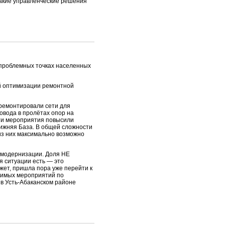
такие управленческие решения
 проблемных точках населенных
ой оптимизации ремонтной
тремонтировали сети для
овода в пролётах опор на
Эти мероприятия повысили
Нижняя База. В общей сложности
из них максимально возможно
 модернизации. Доля НЕ
 ситуации есть — это
жет, пришла пора уже перейти к
димых мероприятий по
 в Усть-Абаканском районе