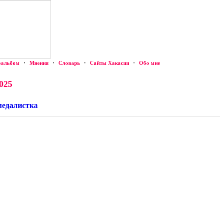
оальбом
·
Мнения
·
Словарь
·
Сайты Хакасии
·
Обо мне
025
медалистка