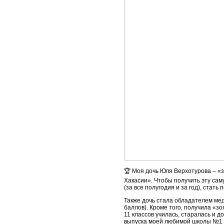
🏆 Моя дочь Юля Верхотурова – «
Хакасии». Чтобы получить эту сам
(за все полугодия и за год), ста
Также дочь стала обладателем мед
баллов). Кроме того, получила «зо
11 классов училась, старалась и 
выпуска моей любимой школы №1 Аб