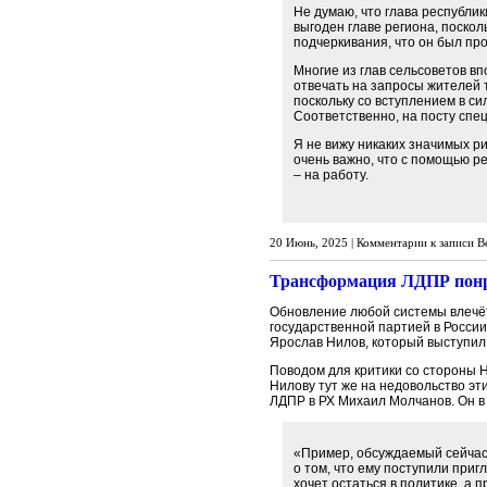
Не думаю, что глава республик
выгоден главе региона, поско
подчеркивания, что он был пр
Многие из глав сельсоветов в
отвечать на запросы жителей т
поскольку со вступлением в си
Соответственно, на посту спе
Я не вижу никаких значимых р
очень важно, что с помощью р
– на работу.
20 Июнь, 2025 |
Комментарии
к записи В
Трансформация ЛДПР понр
Обновление любой системы влечёт 
государственной партией в России
Ярослав Нилов, который выступил
Поводом для критики со стороны 
Нилову тут же на недовольство э
ЛДПР в РХ Михаил Молчанов. Он в
«Пример, обсуждаемый сейчас 
о том, что ему поступили приг
хочет остаться в политике, а 