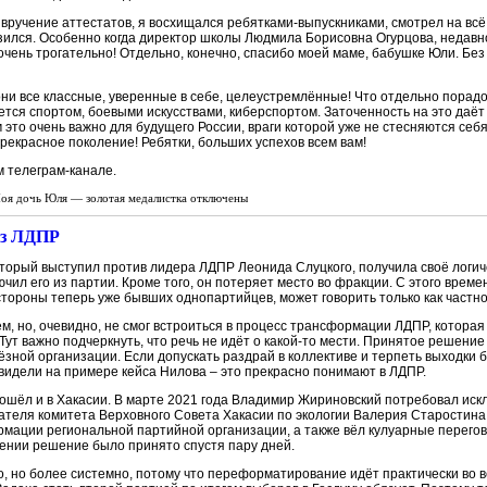
вручение аттестатов, я восхищался ребятками-выпускниками, смотрел на всё
езился. Особенно когда директор школы Людмила Борисовна Огурцова, недав
ень трогательно! Отдельно, конечно, спасибо моей маме, бабушке Юли. Без её
они все классные, уверенные в себе, целеустремлённые! Что отдельно порад
ется спортом, боевыми искусствами, киберспортом. Заточенность на это даёт
это очень важно для будущего России, враги которой уже не стесняются себ
екрасное поколение! Ребятки, больших успехов всем вам!
 телеграм-канале.
оя дочь Юля — золотая медалистка
отключены
из ЛДПР
торый выступил против лидера ЛДПР Леонида Слуцкого, получила своё логи
ил его из партии. Кроме того, он потеряет место во фракции. С этого врем
стороны теперь уже бывших однопартийцев, может говорить только как частно
м, но, очевидно, не смог встроиться в процесс трансформации ЛДПР, которая
Тут важно подчеркнуть, что речь не идёт о какой-то мести. Принятое решение
зной организации. Если допускать раздрай в коллективе и терпеть выходки 
увидели на примере кейса Нилова – это прекрасно понимают в ЛДПР.
зошёл и в Хакасии. В марте 2021 года Владимир Жириновский потребовал иск
ателя комитета Верховного Совета Хакасии по экологии Валерия Старостина.
мации региональной партийной организации, а также вёл кулуарные перегов
ении решение было принято спустя пару дней.
о, но более системно, потому что переформатирование идёт практически во в