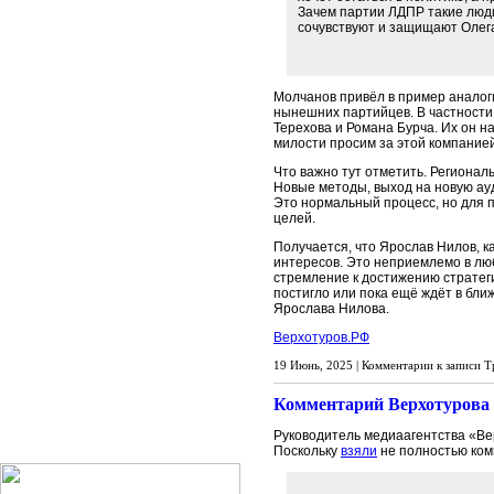
Зачем партии ЛДПР такие люди
сочувствуют и защищают Олег
Молчанов привёл в пример аналог
нынешних партийцев. В частности
Терехова и Романа Бурча. Их он 
милости просим за этой компание
Что важно тут отметить. Регионал
Новые методы, выход на новую ау
Это нормальный процесс, но для п
целей.
Получается, что Ярослав Нилов, к
интересов. Это неприемлемо в люб
стремление к достижению стратеги
постигло или пока ещё ждёт в бли
Ярослава Нилова.
Верхотуров.РФ
19 Июнь, 2025 |
Комментарии
к записи Т
Комментарий Верхотурова 
Руководитель медиаагентства «Ве
Поскольку
взяли
не полностью комм