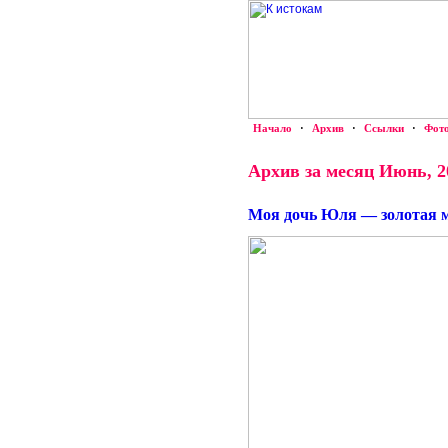
Начало
·
Архив
·
Ссылки
·
Фот
Архив за месяц Июнь, 2
Моя дочь Юля — золотая 