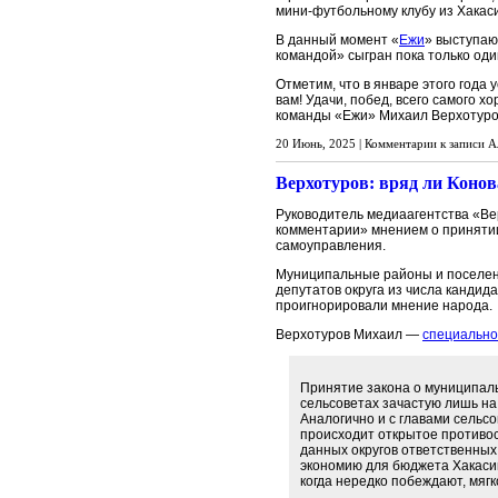
мини-футбольному клубу из Хакас
В данный момент «
Ежи
» выступаю
командой» сыгран пока только оди
Отметим, что в январе этого года
вам! Удачи, побед, всего самого х
команды «Ежи» Михаил Верхотуро
20 Июнь, 2025 |
Комментарии
к записи А
Верхотуров: вряд ли Конов
Руководитель медиаагентства «В
комментарии» мнением о принятии
самоуправления.
Муниципальные районы и поселени
депутатов округа из числа кандид
проигнорировали мнение народа.
Верхотуров Михаил —
специально
Принятие закона о муниципал
сельсоветах зачастую лишь на 
Аналогично и с главами сельсо
происходит открытое противос
данных округов ответственных
экономию для бюджета Хакасии
когда нередко побеждают, мягк