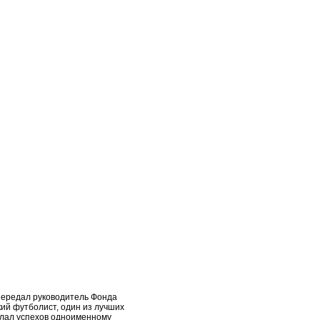
 передал руководитель Фонда
кий футболист, один из лучших
желал успехов одноименному