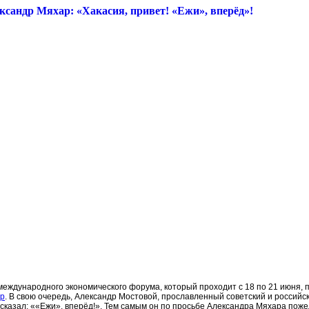
сандр Мяхар: «Хакасия, привет! «Ежи», вперёд»!
международного экономического форума, который проходит с 18 по 21 июня,
ар
. В свою очередь, Александр Мостовой, прославленный советский и российс
 сказал: ««Ежи», вперёд!». Тем самым он по просьбе Александра Мяхара по