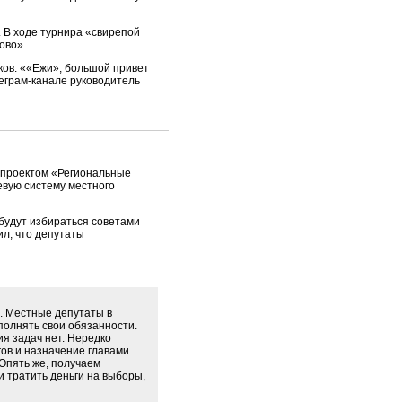
 В ходе турнира «свирепой
ово».
ков. ««Ежи», большой привет
еграм-канале руководитель
 проектом «Региональные
вую систему местного
будут избираться советами
ил, что депутаты
. Местные депутаты в
полнять свои обязанности.
ия задач нет. Нередко
гов и назначение главами
Опять же, получаем
 тратить деньги на выборы,