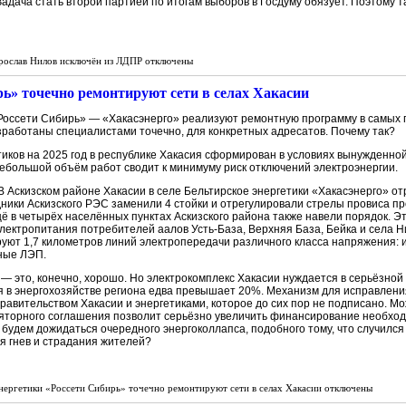
адача стать второй партией по итогам выборов в Госдуму обязует. Поэтому 
рослав Нилов исключён из ЛДПР
отключены
ь» точечно ремонтируют сети в селах Хакасии
«Россети Сибирь» — «Хакасэнерго» реализуют ремонтную программу в самых
зработаны специалистами точечно, для конкретных адресатов. Почему так?
етиков на 2025 год в республике Хакасия сформирован в условиях вынужденн
небольшой объём работ сводит к минимуму риск отключений электроэнергии.
В Аскизском районе Хакасии в селе Бельтирское энергетики «Хакасэнерго» о
дники Аскизского РЭС заменили 4 стойки и отрегулировали стрелы провиса пр
щё в четырёх населённых пунктах Аскизского района также навели порядок. 
электропитания потребителей аалов Усть-База, Верхняя База, Бейка и села 
руют 1,7 километров линий электропередачи различного класса напряжения: 
ные ЛЭП.
 это, конечно, хорошо. Но электрокомплекс Хакасии нуждается в серьёзной
 в энергохозяйстве региона едва превышает 20%. Механизм для исправления
авительством Хакасии и энергетиками, которое до сих пор не подписано. Мо
ляторного соглашения позволит серьёзно увеличить финансирование необхо
удем дожидаться очередного энергоколлапса, подобного тому, что случился
ая гнев и страдания жителей?
нергетики «Россети Сибирь» точечно ремонтируют сети в селах Хакасии
отключены