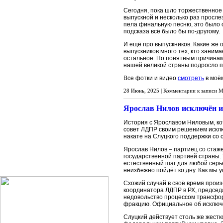
Сегодня, пока шло торжественное 
выпускной и несколько раз просл
пела финальную песню, это было оч
подсказа всё было бы по-другому.
И ещё про выпускников. Какие же 
выпускников много тех, кто занима
остальное. По понятным причинам 
нашей великой страны подросло пр
Все фотки и видео
смотреть
в моём
28 Июнь, 2025 |
Комментарии
к записи М
Ярослав Нилов исключён 
История с Ярославом Ниловым, ко
совет ЛДПР своим решением исключ
накате на Слуцкого поддержки со 
Ярослав Нилов – партиец со стаже
государственной партией страны. 
естественный шаг для любой серьё
неизбежно пойдёт ко дну. Как мы 
Схожий случай в своё время прои
координатора ЛДПР в РХ, председ
недовольство процессом трансфор
фракцию. Официальное об исключ
Слуцкий действует столь же жестк