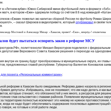
ии.
т в «Летнем кубке» Южно-Сибирской мини-футбольной лиги в формате «5х5».
н матч, в котором «Ежи» одержали победу со счётом 8:6 над командой «Катан
 успехов «Ежам» пожелал экс-капитан сборной России по футболу Роман Широ
орошего!», – сказал Широков в видеопривете, который
опубликовал
в своём тел
в.
лександр Мостовой и Александр Мяхар: «Хакасия, привет! «Ежи», вперёд»!
отключены
алов будет пытаться оспорить закон о реформе МСУ
ерхотуров.РФ», политтехнолог Михаил Верхотуров поделился с федеральным
 депутатами Верховного Совета Хакасии решения о переходе на одноуровне
я внутри их границ будут преобразованы в муниципальные округа, их главы 
атов, предложенных главой республики. Губернатор Валентин Коновалов заяв
 для проекта «Региональные комментарии»
:
ьной реформе в Хакасии было ожидаемым. Реформа давно назрела в регионе
бумаге депутаты. Избравшись, они не понимают, что им надо делать и как вы
ветов, которые стенают, что обязанностей у них много, а ресурсов для решен
тояние глав сельсоветов с главами районов. Появление муниципальных окру
 за территорию полностью исключает это никому не нужное противостояние. 
, когда не надо будет обеспечивать содержание поселковых администраций и
о говоря, не готовые к этой работе люди.