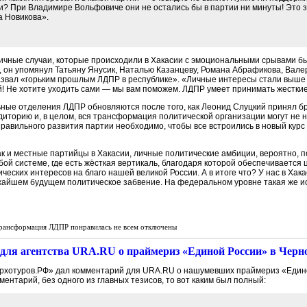
? При Владимире Вольфовиче они не остались бы в партии ни минуты! Это зн
а Новикова».
ичные случаи, которые происходили в Хакасии с эмоциональными срывами быв
, он упомянул Татьяну Янусик, Наталью Казанцеву, Романа Абрафикова, Вале
назвал «горьким прошлым ЛДПР в республике». «Личные интересы стали выш
й! Не хотите уходить сами — мы вам поможем. ЛДПР умеет принимать жесткие
ьные отделения ЛДПР обновляются после того, как Леонид Слуцкий принял б
диторию и, в целом, вся трансформация политической организации могут не 
равильного развития партии необходимо, чтобы все встроились в новый курс
ак и местные партийцы в Хакасии, личные политические амбиции, вероятно,
ой системе, где есть жёсткая вертикаль, благодаря которой обеспечивается 
ческих интересов на благо нашей великой России. А в итоге что? У нас в Хак
жайшем будущем политическое забвение. На федеральном уровне такая же ист
рансформация ЛДПР понравилась не всем
отключены
для агентства URA.RU о праймериз «Единой России» в Черн
рхотуров.РФ» дал комментарий для URA.RU о нашумевших праймериз «Едино
ентарий, без одного из главных тезисов, то вот каким был полный: