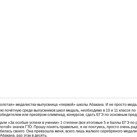
золотая» медалистка-выпускница «первой» школы Абакана. И не просто меда
ую почётную среди выпускников школ медаль, необходимо в 10 и 11 классе по
ть победителем или призёром олимпиад, конкурсов, сдать ЕГЭ по основным пре
али «За особые успехи в учении» 1 степени (все итоговые 5 и баллы ЕГЭ по 
лотой» значок ГТО. Прошу понять правильно, я не понтуюсь, просто очень рад 
добилась своего. Она превзошла меня, всего лишь жалкого серебряного медали
акана, раз этак в десять.