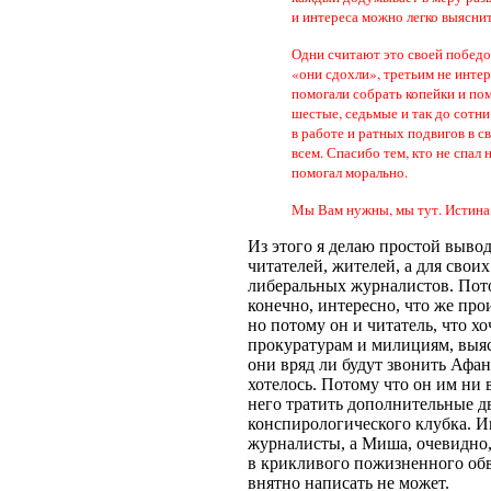
и интереса можно легко выяснит
Одни считают это своей победо
«они сдохли», третьим не интер
помогали собрать копейки и по
шестые, седьмые и так до сотн
в работе и ратных подвигов в 
всем. Спасибо тем, кто не спал 
помогал морально.
Мы Вам нужны, мы тут. Истина
Из этого я делаю простой выво
читателей, жителей, а для свои
либеральных журналистов. Пот
конечно, интересно, что же пр
но потому он и читатель, что хо
прокуратурам и милициям, выяс
они вряд ли будут звонить Афана
хотелось. Потому что он им ни 
него тратить дополнительные д
конспирологического клубка. 
журналисты, а Миша, очевидно,
в крикливого пожизненного обв
внятно написать не может.