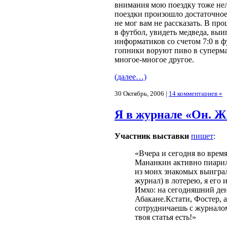
внимания мою поездку тоже нель
поездки произошло достаточное
не мог вам не рассказать. В пр
в футбол, увидеть медведа, выи
информатиков со счетом 7:0 в ф
гопники воруют пиво в суперма
многое-многое другое.
(далее…)
30 Октябрь, 2006 |
14 комментариев »
Я в журнале «Он. Ж
Участник выставки
пишет
:
«Вчера и сегодня во вре
Мананкин активно пиарил
из моих знакомых выиграл
журнал) в лотерею, я его 
Имхо: на сегодняшний де
Абакане.Кстати, Фостер, а
сотрудничаешь с журнало
твоя статья есть!»