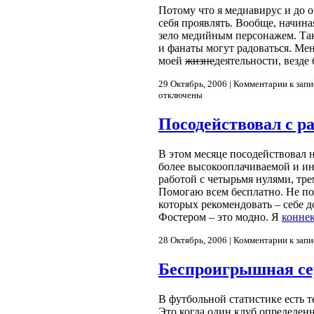
Потому что я медиавирус и до 
себя проявлять. Вообще, начиная
зело медийным персонажем. Та
и фанаты могут радоваться. Ме
моей
жизне
деятельности, везде 
29 Октябрь, 2006 |
Комментарии
к запи
отключены
Посодействовал с р
В этом месяце посодействовал 
более высокооплачиваемой и ин
работой с четырьмя нулями, тре
Помогаю всем бесплатно. Не по
которых рекомендовать – себе 
Фостером – это модно. Я
конне
28 Октябрь, 2006 |
Комментарии
к запи
Беспроигрышная се
В футбольной статистике есть 
Это когда один клуб определен