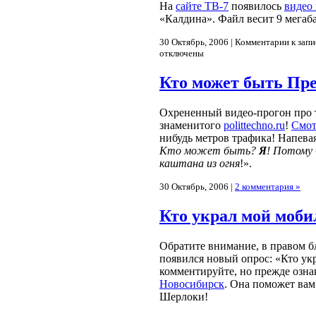
На
сайте ТВ-7
появилось
видео
«Калдина». Файл весит 9 мегаба
30 Октябрь, 2006 |
Комментарии
к запи
отключены
Кто может быть Пр
Охрененный видео-прогон про т
знаменитого
polittechno.ru
!
Смот
нибудь метров трафика! Напевая
Кто может быть?
Я
! Потому 
каштана из огня
!».
30 Октябрь, 2006 |
2 комментария »
Кто украл мой моб
Обратите внимание, в правом 
появился новый опрос: «Кто ук
комментируйте, но прежде озна
Новосибирск
. Она поможет вам
Шерлоки!