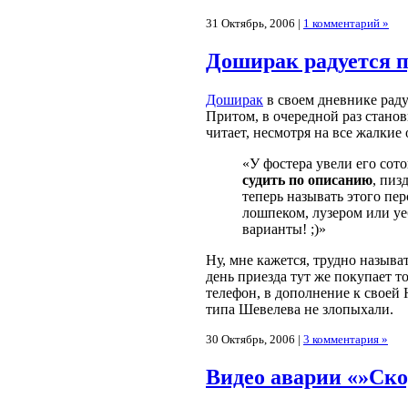
31 Октябрь, 2006 |
1 комментарий »
Доширак радуется п
Доширак
в своем дневнике раду
Притом, в очередной раз станови
читает, несмотря на все жалкие 
«У фостера увели его сот
судить по описанию
, пиз
теперь называть этого пе
лошпеком, лузером или у
варианты! ;)»
Ну, мне кажется, трудно называ
день приезда тут же покупает т
телефон, в дополнение к своей 
типа Шевелева не злопыхали.
30 Октябрь, 2006 |
3 комментария »
Видео аварии «»Ско