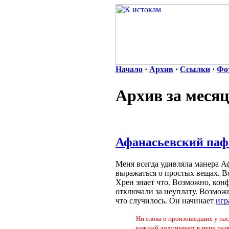
Начало
·
Архив
·
Ссылки
·
Фо
Архив за месяц
Афанасьевский пафо
Меня всегда удивляла манера А
выражаться о простых вещах. Во
Хрен знает что. Возможно, кон
отключали за неуплату. Возмож
что случилось. Он начинает
игр
Ни слова о произошедших у нас
каждый додумывает в меру разв