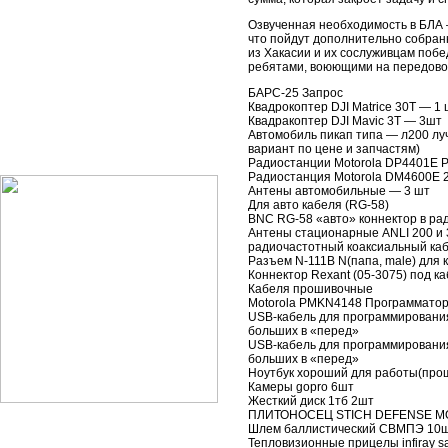
Озвученная необходимость в БЛА 
что пойдут дополнительно собран
из Хакасии и их сослуживцам побе
ребятами, воюющими на передово
БАРС-25 Запрос
Квадрокоптер DJI Matrice 30T — 1 
Квадракоптер DJI Mavic 3T — 3шт
Автомобиль пикап типа — л200 луч
вариант по цене и запчастям)
Радиостанции Motorola DP4401E 
Радиостанция Motorola DM4600E 
Антены автомобильные — 3 шт
Для авто кабеля (RG-58)
BNC RG-58 «авто» коннектор в ра
Антены стационарные ANLI 200 и 
радиочастотный коаксиальный каб
Разъем N-111B N(папа, male) для 
Коннектор Rexant (05-3075) под к
Кабеля прошивочные
Motorola PMKN4148 Программатор
USB-кабель для программирования
больших в «перед»
USB-кабель для программирования
больших в «перед»
Ноутбук хороший для работы(прош
Камеры gopro 6шт
Жесткий диск 1тб 2шт
ПЛИТОНОСЕЦ STICH DEFENSE MO
Шлем баллистический СВМПЭ 10
Тепловизионные прицелы infiray s