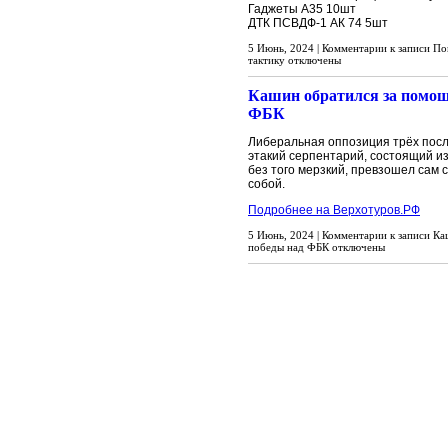
Гаджеты А35 10шт
ДТК ПСВДФ-1 АК 74 5шт
5 Июнь, 2024 |
Комментарии
к записи По
тактику
отключены
Кашин обратился за помощ
ФБК
Либеральная оппозиция трёх посл
этакий серпентарий, состоящий из 
без того мерзкий, превзошел сам 
собой.
Подробнее на Верхотуров.РФ
5 Июнь, 2024 |
Комментарии
к записи Ка
победы над ФБК
отключены