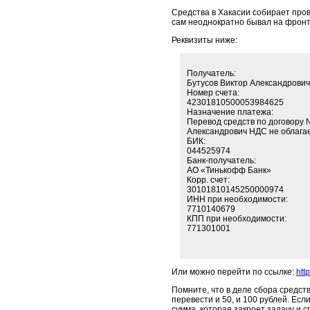
Средства в Хакасии собирает про
сам неоднократно бывал на фронт
Реквизиты ниже:
Получатель:
Бутусов Виктор Александрович
Номер счета:
42301810500053984625
Назначение платежа:
Перевод средств по договору 
Александрович НДС не облага
БИК:
044525974
Банк-получатель:
АО «Тинькофф Банк»
Корр. счет:
30101810145250000974
ИНН при необходимости:
7710140679
КПП при необходимости:
771301001
Или можно перейти по ссылке:
htt
Помните, что в деле сбора средст
перевести и 50, и 100 рублей. Ес
сумма, которая закроет задачу и 