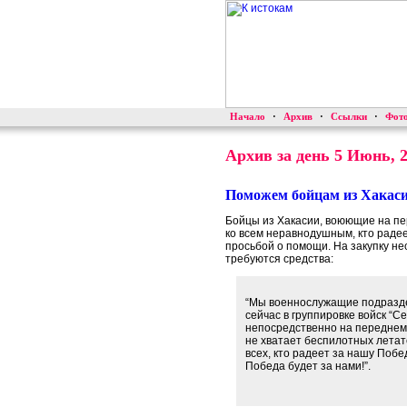
Начало
·
Архив
·
Ссылки
·
Фот
Архив за день 5 Июнь, 
Поможем бойцам из Хакасии
Бойцы из Хакасии, воюющие на пе
ко всем неравнодушным, кто раде
просьбой о помощи. На закупку не
требуются средства:
“Мы военнослужащие подразде
сейчас в группировке войск “
непосредственно на переднем 
не хватает беспилотных лета
всех, кто радеет за нашу Побе
Победа будет за нами!”.