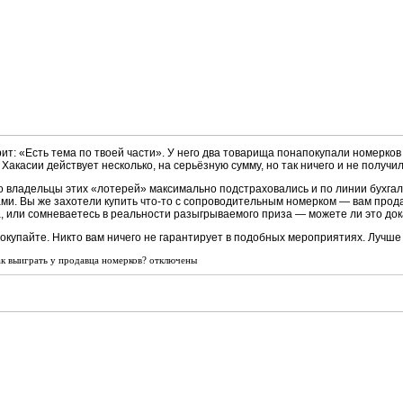
ит: «Есть тема по твоей части». У него два товарища понапокупали номерков
в Хакасии действует несколько, на серьёзную сумму, но так ничего и не получил
то владельцы этих «лотерей» максимально подстраховались и по линии бухгал
ми. Вы же захотели купить что-то с сопроводительным номерком — вам прода
, или сомневаетесь в реальности разыгрываемого приза — можете ли это док
окупайте. Никто вам ничего не гарантирует в подобных мероприятиях. Лучше
ак выиграть у продавца номерков?
отключены