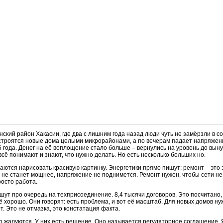
нский район Хакасии, где два с лишним года назад люди чуть не замёрзли в с
р строятся новые дома целыми микрорайонами, а по вечерам падает напряжен
 года. Денег на её воплощение стало больше – вернулись на уровень до вын
 всё понимают и знают, что нужно делать. Но есть несколько больших но.
аются нарисовать красивую картинку. Энергетики прямо пишут: ремонт – это 
я не станет мощнее, напряжение не поднимется. Ремонт нужен, чтобы сети не 
осто работа.
ут про очередь на техприсоединение. 8,4 тысячи договоров. Это посчитано,
сё хорошо. Они говорят: есть проблема, и вот её масштаб. Для новых домов н
. Это не отмазка, это констатация факта.
то жалуются. У них есть решение. Оно называется регуляторное соглашение. Я