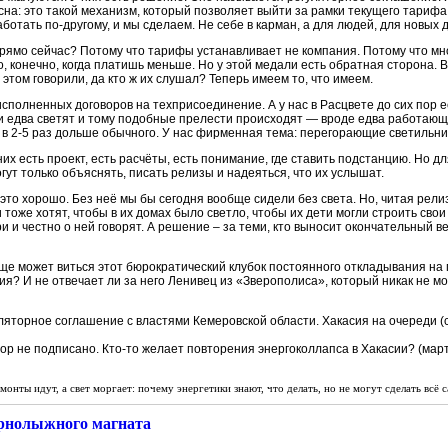
ясна: это такой механизм, который позволяет выйти за рамки текущего тарифа
ботать по-другому, и мы сделаем. Не себе в карман, а для людей, для новых 
прямо сейчас? Потому что тарифы устанавливает не компания. Потому что мно
, конечно, когда платишь меньше. Но у этой медали есть обратная сторона. 
 этом говорили, да кто ж их слушал? Теперь имеем то, что имеем.
еисполненных договоров на техприсоединение. А у нас в Расцвете до сих пор
и едва светят и тому подобные прелести происходят — вроде едва работающ
ь в 2-5 раз дольше обычного. У нас фирменная тема: перегорающие светильни
них есть проект, есть расчёты, есть понимание, где ставить подстанцию. Но дл
гут только объяснять, писать релизы и надеяться, что их услышат.
то хорошо. Без неё мы бы сегодня вообще сидели без света. Но, читая релиз,
ни тоже хотят, чтобы в их домах было светло, чтобы их дети могли строить сво
 и честно о ней говорят. А решение – за теми, кто выносит окончательный ве
еще может виться этот бюрократический клубок постоянного откладывания на
я? И не отвечает ли за него Ленивец из «Зверополиса», который никак не м
яторное соглашение с властями Кемеровской области. Хакасия на очереди (с
ор не подписано. Кто-то желает повторения энергоколлапса в Хакасии? (март
монты идут, а свет моргает: почему энергетики знают, что делать, но не могут сделать всё 
орнолыжного магната