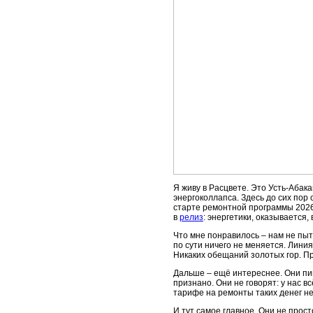
Я живу в Расцвете. Это Усть-Абака
энергоколлапса. Здесь до сих по
старте ремонтной программы 2026
в
релиз
: энергетики, оказывается,
Что мне понравилось – нам не пыт
по сути ничего не меняется. Лини
Никаких обещаний золотых гор. Пр
Дальше – ещё интереснее. Они пиш
признано. Они не говорят: у нас в
тарифе на ремонты таких денег нет
И тут самое главное. Они не прос