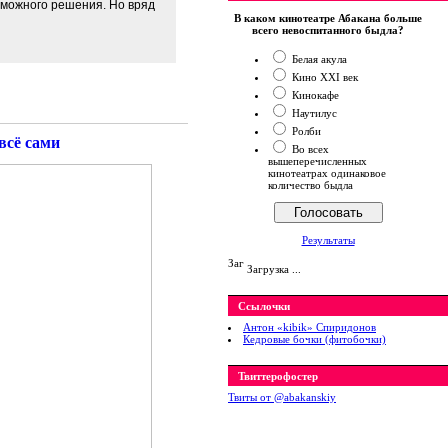
озможного решения. Но вряд
В каком кинотеатре Абакана больше
всего невоспитанного быдла?
Белая акула
Кино XXI век
Кинокафе
Наутилус
Ролби
 всё сами
Во всех
вышеперечисленных
кинотеатрах одинаковое
количество быдла
Результаты
Загрузка ...
Ссылочки
Антон «kibik» Спиридонов
Кедровые бочки (фитобочки)
Твиттерофостер
Твиты от ‎@abakanskiy