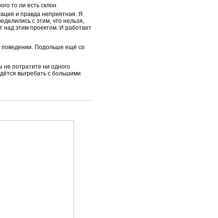
го то ли есть склон
туация и правда неприятная. Я
еделились с этим, что нельзя,
т над этим проектом. И работает
м поведении. Подольше ещё со
ы не потратите ни одного
ридётся выгребать с большими