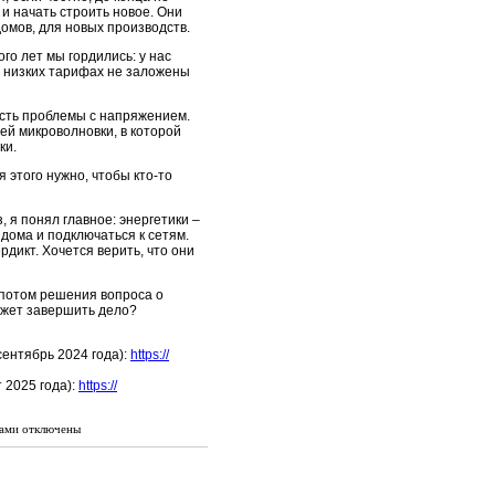
 и начать строить новое. Они
домов, для новых производств.
го лет мы гордились: у нас
В низких тарифах не заложены
 есть проблемы с напряжением.
ей микроволновки, в которой
ки.
я этого нужно, чтобы кто-то
 я понял главное: энергетики –
и дома и подключаться к сетям.
рдикт. Хочется верить, что они
 потом решения вопроса о
ожет завершить дело?
ентябрь 2024 года):
https://
 2025 года):
https://
сами
отключены