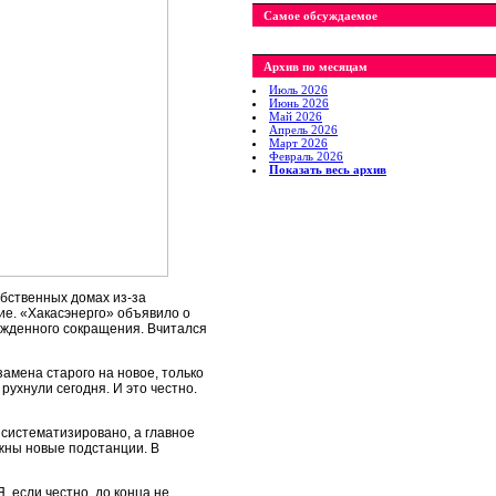
Самое обсуждаемое
Архив по месяцам
Июль 2026
Июнь 2026
Май 2026
Апрель 2026
Март 2026
Февраль 2026
Показать весь архив
обственных домах из-за
ие. «Хакасэнерго» объявило о
ужденного сокращения. Вчитался
замена старого на новое, только
рухнули сегодня. И это честно.
 систематизировано, а главное
ужны новые подстанции. В
, если честно, до конца не