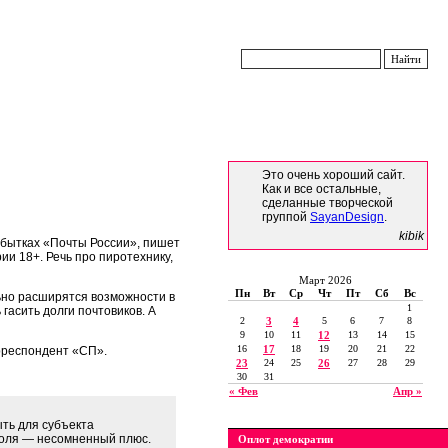
Это очень хороший сайт.
Как и все остальные,
сделанные творческой
группой
SayanDesign
.
kibik
убытках «Почты России», пишет
ии 18+. Речь про пиротехнику,
Март 2026
Пн
Вт
Ср
Чт
Пт
Сб
Вс
ьно расширятся возможности в
1
гасить долги почтовиков. А
2
3
4
5
6
7
8
9
10
11
12
13
14
15
16
17
18
19
20
21
22
рреспондент «СП».
23
24
25
26
27
28
29
30
31
« Фев
Апр »
ть для субъекта
голя — несомненный плюс.
Оплот демократии