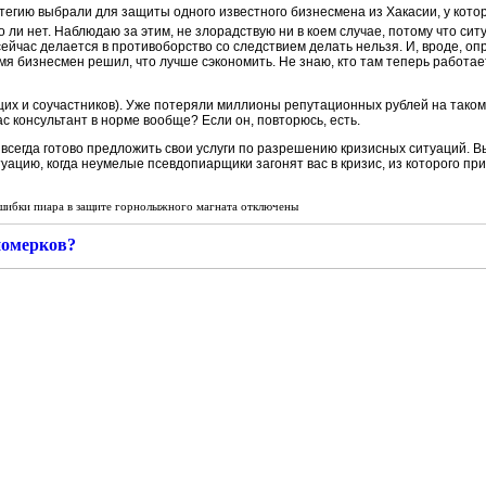
егию выбрали для защиты одного известного бизнесмена из Хакасии, у которо
 ли нет. Наблюдаю за этим, не злорадствую ни в коем случае, потому что си
сейчас делается в противоборство со следствием делать нельзя. И, вроде, опр
мя бизнесмен решил, что лучше сэкономить. Не знаю, кто там теперь работае
их и соучастников). Уже потеряли миллионы репутационных рублей на тако
с консультант в норме вообще? Если он, повторюсь, есть.
 всегда готово предложить свои услуги по разрешению кризисных ситуаций. В
туацию, когда неумелые псевдопиарщики загонят вас в кризис, из которого п
шибки пиара в защите горнолыжного магната
отключены
номерков?