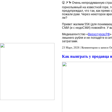
🤫 🎿⛷ Очень непродуманную страт
горнолыжный на известной горе, то
предупреждал, что так, как прямо 
пожали руки. Через некоторое вре
ли?
Привет жалким 55К (для понимающ
СМИ (и с недоСМИ) повоюйте. У ва
Медиаагентство «
Верхотуров.РФ
»
лишнего рубля и не попадёте в си
затратами.
23 Март, 2026 |
Комментарии
к записи О
Как выиграть у продавца 