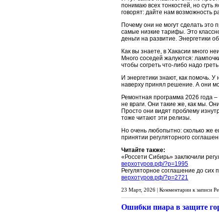
понимаю всех тонкостей, но суть 
говорят: дайте нам возможность ра
Почему они не могут сделать это 
самые низкие тарифы. Это классно
деньги на развитие. Энергетики об
Как вы знаете, в Хакасии много н
Много соседей жалуются: лампочк
чтобы согреть что-либо надо грет
И энергетики знают, как помочь. У 
наверху принял решение. А они мо
Ремонтная программа 2026 года – э
не враги. Они такие же, как мы. О
Просто они видят проблему изнутри
тоже читают эти релизы.
Но очень любопытно: сколько же 
принятии регуляторного соглашени
Читайте также:
«Россети Сибирь» заключили регул
верхотуров.рф/?p=1995
Регуляторное соглашение до сих п
верхотуров.рф/?p=2721
23 Март, 2026 |
Комментарии
к записи Ре
Ошибки пиара в защите г