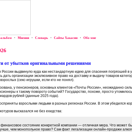
оальбом
·
Мнения
·
Словарь
·
Сайты Хакасии
·
Обо мне
026
сти от убытков оригинальными решениями
 России выдвинуло куда как нестандартную идею для спасения погрязшей в 
 дать организации эксклюзивное право на доставку и выдачу товаров категор
взрослых (секс-игрушки, если кто не понял).
ована, у пенсионеров, основных клиентов «Почты России», неожиданно сил
сионеры к такому повороту событий? Государство, похоже, просто утомилось 
иардов рублей (данные 2025 года).
сприняты взрослыми людьми в разных регионах России. В этом убедился ко
отуров высказался не без ехидства:
 финансовое состояние конкретной компании — отличная мера. Что может бы
лучше, чем монопольное право? Сам факт легализации онлайн-продажи алко