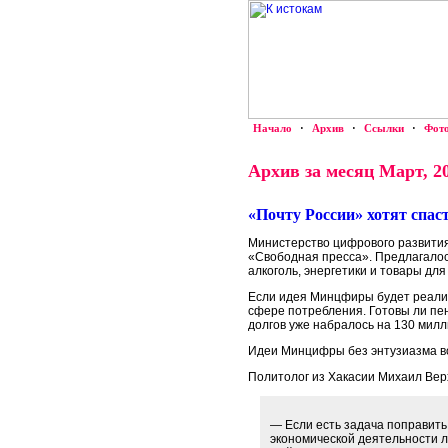
Начало
·
Архив
·
Ссылки
·
Фот
Архив за месяц Март, 2
«Почту России» хотят спа
Министерство цифрового развития
«Свободная пресса». Предлагалось
алкоголь, энергетики и товары для 
Если идея Минцфиры будет реализ
сфере потребления. Готовы ли пен
долгов уже набралось на 130 милл
Идеи Минцифры без энтузиазма во
Политолог из Хакасии Михаил Верх
— Если есть задача поправить
экономической деятельности 