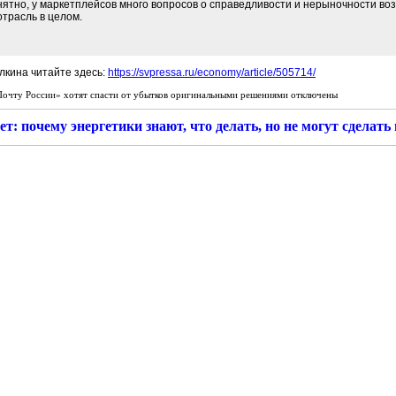
онятно, у маркетплейсов много вопросов о справедливости и нерыночности в
отрасль в целом.
лкина читайте здесь:
https://svpressa.ru/economy/article/505714/
Почту России» хотят спасти от убытков оригинальными решениями
отключены
ет: почему энергетики знают, что делать, но не могут сделать