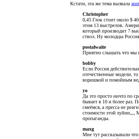
Кстати, эта же тема вызвала
жив
Christopher
0,45 Глок стоит около $ 
этом 13 выстрелов. Амери
который производит 7 выс
ствол. Ну молодцы Россия
postalwaite
Приятно слышать что мы н
bobby
Если Россия действитель
отечественные модели, то
воришкой и помойным ведр
yo
Да это просто ничто по с
бывает в 10 и более раз.
смеёмся, а пресса не реаг
стоимости этой хуйни,,,, 
пропаганды.
maxg
Мне тут рассказывали что 