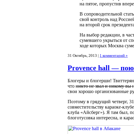
на пятое, пропустив впер
В сопроводительной стать
свой контроль над Россие
на второй срок президент
На выбор редакции, в час
сумевшего укрыться от с
ходе которых Москва сум
31 Октябрь, 2013 |
1 комментарий »
Provence hall — пою
Блогеры и блогерши! Твиттерян
что
никто не звал и никому вы н
свои хорошо организованные рук
Поэтому в грядущий четверг, 31
совместительству караоке-клуб
клуба «Айсберг»). Я там был, 
блоготусовка интересна, и карао