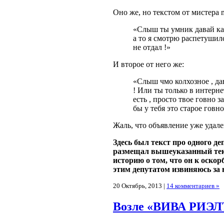
Оно же, но текстом от мистера 
«Слыш ты умник давай ка в
а то я смотрю распетушил
не отдал !»
И второе от него же:
«Слыш чмо колхозное , дав
! Или ты только в интерне
есть , просто твое говно
бы у тебя это старое говно
Жаль, что объявление уже удале
Здесь был текст про одного де
размещал вышеуказанный текс
историю о том, что он к оско
этим депутатом извиняюсь за 
20 Октябрь, 2013 |
14 комментариев »
Возле «ВИВА РИЭЛ