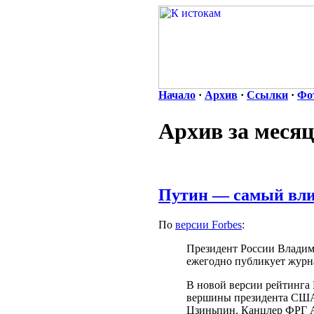
Начало
·
Архив
·
Ссылки
·
Фо
Архив за месяц
Путин — самый вли
По
версии Forbes
:
Президент России Владим
ежегодно публикует журна
В новой версии рейтинга 
вершины президента США 
Цзиньпин. Канцлер ФРГ Ан