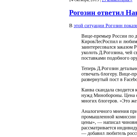
Рогозин ответил Н
В
этой ситуации Рогозин показ
Вице-премьер России по 
КировЛесРоспил и любимц
заинтересовался заказом 
уколоть Д.Рогозина, чей 
поставками подобного ор
Теперь Д.Рогозин детальн
отвечать блогеру. Вице-пр
развернутый пост в Faceb
Канва скандала сводится 
нужд Минобороны. Цена о
многих блогеров. «Это ж
Аналогичного мнения при
промышленной комиссии п
цены», — написал чиновни
рассматривается индивиду
— добавил любитель росс