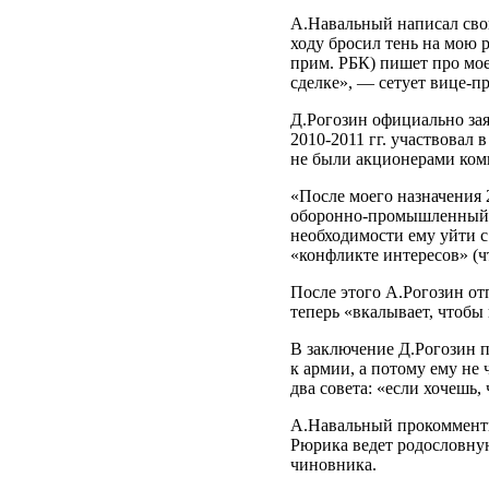
А.Навальный написал свой
ходу бросил тень на мою
прим. РБК) пишет про мое
сделке», — сетует вице-п
Д.Рогозин официально зая
2010-2011 гг. участвовал 
не были акционерами ком
«После моего назначения 2
оборонно-промышленный к
необходимости ему уйти с
«конфликте интересов» (ч
После этого А.Рогозин о
теперь «вкалывает, чтобы
В заключение Д.Рогозин п
к армии, а потому ему не
два совета: «если хочешь,
А.Навальный прокомменти
Рюрика ведет родословную
чиновника.