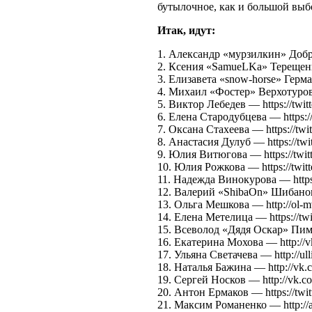
бутылочное, как и большой выбо
Итак, идут:
1. Александр «мурзилкин» Добров
2. Ксения «SamueLKa» Терещенко
3. Елизавета «snow-horse» Герман
4. Михаил «Фостер» Верхотуров —
5. Виктор Лебедев — https://tw
6. Елена Стародубцева — https://
7. Оксана Стахеева — https://twi
8. Анастасия Дулуб — https://twi
9. Юлия Витюгова — https://twitte
10. Юлия Рожкова — https://twitt
11. Надежда Винокурова — https:
12. Валерий «ShibaOn» Шибанов 
13. Ольга Мешкова — http://ol-mv
14. Елена Метелица — https://twit
15. Всеволод «Дядя Оскар» Пимен
16. Екатерина Мохова — http://
17. Ульяна Светачева — http://ulli
18. Наталья Бажина — http://vk.
19. Сергей Носков — http://vk.c
20. Антон Ермаков — https://twit
21. Максим Романенко — http://a