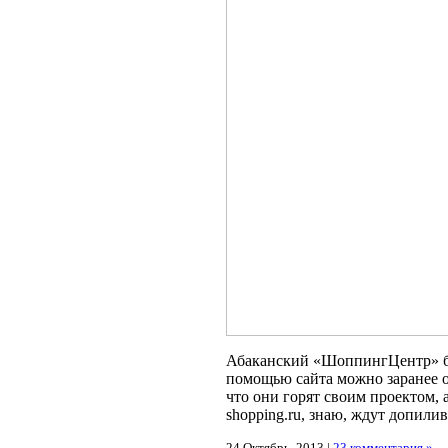
Абаканский «ШоппингЦентр» буд
помощью сайта можно заранее о
что они горят своим проектом, 
shopping.ru, знаю, ждут допили
24 Октябрь, 2013 |
23 комментария »