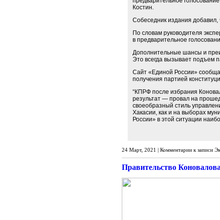
предварительное голосование.
Костин.
Собеседник издания добавил, 
По словам руководителя эксп
в предварительное голосовани
Дополнительные шансы и преи
Это всегда вызывает подъем п
Сайт «Единой России» сообщае
получения партией конституц
“КПРФ после избрания Коновал
результат — провал на прошед
своеобразный стиль управлени
Хакасии, как и на выборах му
России» в этой ситуации наиб
24 Март, 2021 |
Комментарии
к записи Э
Правительство Коновалова