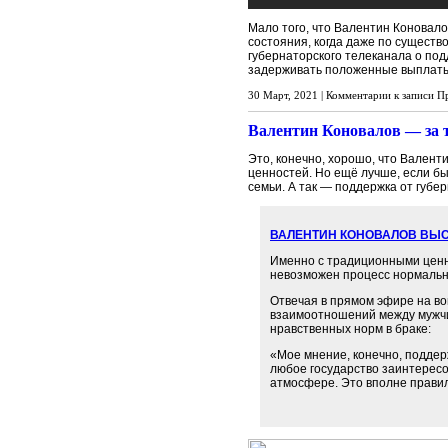
Мало того, что Валентин Коновало
состояния, когда даже по существ
губернаторского телеканала о под
задерживать положенные выплат
30 Март, 2021 |
Комментарии
к записи П
Валентин Коновалов — за
Это, конечно, хорошо, что Вален
ценностей. Но ещё лучше, если б
семьи. А так — поддержка от губе
ВАЛЕНТИН КОНОВАЛОВ ВЫ
Именно с традиционными ценно
невозможен процесс нормальн
Отвечая в прямом эфире на в
взаимоотношений между мужчи
нравственных норм в браке:
«Мое мнение, конечно, поддер
любое государство заинтересо
атмосфере. Это вполне правил