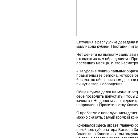
Ситуация в республике доведена 
миллиарда рублей. Поставки питан
Нет денег и на выплату зарплаты
с коллективным обращением к Пре
последних месяца. И это несмотря
«На уровне муниципальных образо
правительстве региона, которое о
бесплатно обеспечиваем десятки 
пишут авторы обращения.
Общая сумма долга на момент вст
себе позволить допустить, чтобы 
качество. Но денег мы не видели 
направлены Правительству Хакаси
О проблеме с неполучением денег
можно сказать, самый громкий кри
Коновалов здесь играет главную 
покойного губернатора Виктора З
Валентина Коновалова мы получил