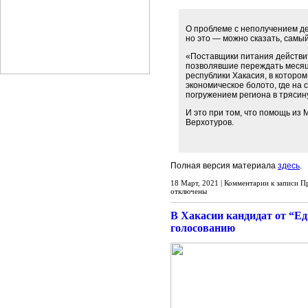
О проблеме с неполучением де
но это — можно сказать, самы
«Поставщики питания действит
позволявшие переждать месяц-
республики Хакасия, в котором
экономическое болото, где на
погружением региона в трясин
И это при том, что помощь из 
Верхотуров.
Полная версия материала
здесь
.
18 Март, 2021 |
Комментарии
к записи П
отключены
В Хакасии кандидат от “Е
голосованию