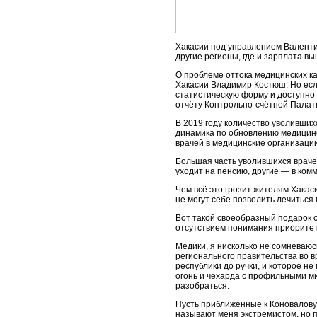
Хакасии под управлением Валенти
другие регионы, где и зарплата вы
О проблеме оттока медицинских к
Хакасии Владимир Костюш. Но если
статистическую форму и доступно
отчёту Контрольно-счётной Палат
В 2019 году количество уволивших
динамика по обновлению медицинск
врачей в медицинские организаци
Большая часть уволившихся врачей 
уходит на пенсию, другие — в ком
Чем всё это грозит жителям Хака
не могут себе позволить лечиться 
Вот такой своеобразный подарок 
отсутствием понимания приоритето
Медики, я нисколько не сомневаюс
регионального правительства во в
республики до ручки, и которое н
огонь и чехарда с профильными ми
разобраться.
Пусть приближённые к Коновалову
называют меня экстремистом, но п