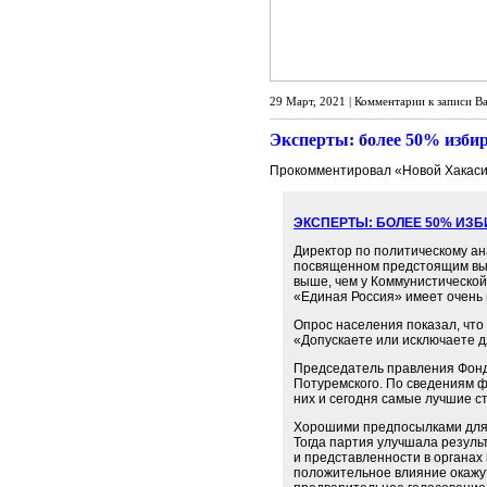
29 Март, 2021 |
Комментарии
к записи В
Эксперты: более 50% избир
Прокомментировал «Новой Хакаси
ЭКСПЕРТЫ: БОЛЕЕ 50% ИЗ
Директор по политическому ан
посвященном предстоящим выбо
выше, чем у Коммунистической
«Единая Россия» имеет очень 
Опрос населения показал, что 
«Допускаете или исключаете д
Председатель правления Фонда
Потуремского. По сведениям ф
них и сегодня самые лучшие с
Хорошими предпосылками для 
Тогда партия улучшала резуль
и представленности в органах
положительное влияние окажут