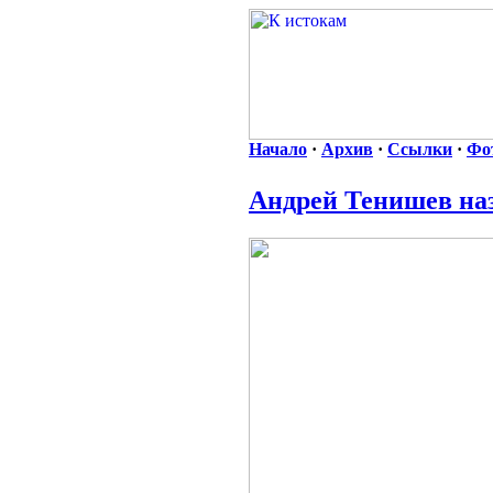
Начало
·
Архив
·
Ссылки
·
Фо
Андрей Тенишев наз