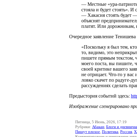
— Местные «ура-патриоты
стояла и будет стоять». И
— Хакасия стоять будет —
объяснят предпринимателя
платят. Или дорожникам, 
Очередное заявление Тенишева
«Поскольку я был тем, кт
то, видимо, это неприкры
пишете прямым текстом, ч
моего поста, вы пишите, ч
своей критике вашего зая
не отрицает. Что-то у вас
ловко скачет по радуге-ду
рассуждениях сделать пр
Предыстория событий здесь:
ht
Изображение сгенерировано пр
Пятница, 5 Июнь, 2026, 17:19
Рубрики:
Абакан
,
Блоги и дневничк
Пишут плохое
,
Политика
,
Россия
,
Х
Комментироваие и пингование зак