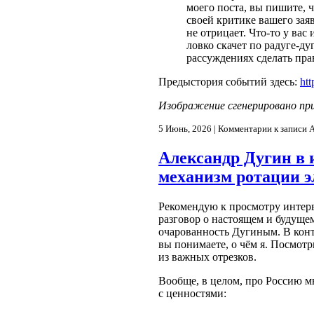
моего поста, вы пишите, ч
своей критике вашего зая
не отрицает. Что-то у вас
ловко скачет по радуге-ду
рассуждениях сделать пр
Предыстория событий здесь:
ht
Изображение сгенерировано пр
5 Июнь, 2026 |
Комментарии
к записи 
Александр Дугин в 
механизм ротации э
Рекомендую к просмотру инте
разговор о настоящем и будущем
очарованность Дугиным. В конт
вы понимаете, о чём я. Посмотр
из важных отрезков.
Вообще, в целом, про Россию мн
с ценностями: