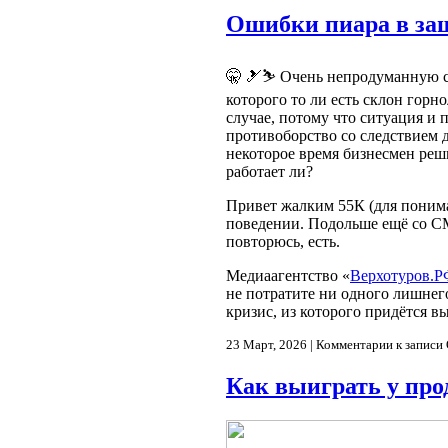
Ошибки пиара в за
🤫 🎿⛷ Очень непродуманную ст
которого то ли есть склон горн
случае, потому что ситуация и п
противоборство со следствием де
некоторое время бизнесмен реши
работает ли?
Привет жалким 55К (для поним
поведении. Подольше ещё со СМ
повторюсь, есть.
Медиаагентство «
Верхотуров.Р
не потратите ни одного лишнего
кризис, из которого придётся в
23 Март, 2026 |
Комментарии
к записи
Как выиграть у про