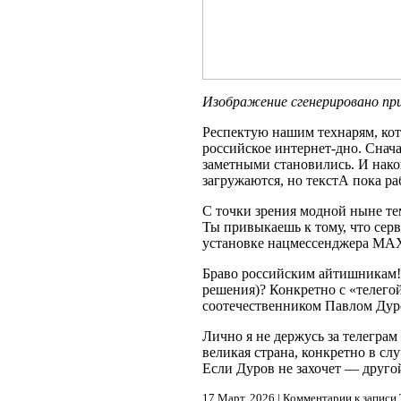
Изображение сгенерировано пр
Респектую нашим технарям, кот
российское интернет-дно. Снача
заметными становились. И нако
загружаются, но текстА пока ра
С точки зрения модной ныне те
Ты привыкаешь к тому, что серв
установке нацмессенджера МАХ (
Браво российским айтишникам! 
решения)? Конкретно с «телего
соотечественником Павлом Дур
Лично я не держусь за телеграм 
великая страна, конкретно в сл
Если Дуров не захочет — друго
17 Март, 2026 |
Комментарии
к записи