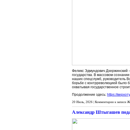
Феликс Эдмундович Дзержинский —
государства. В массовом сознании
наших спецслужб, руководитель Вс
борьбе с контрреволюцией было б
охватывая государственное строи
Продолжение здесь:
https://верхо
20 Июль, 2026 |
Комментарии
к записи Ж
Александр Штыгашев подал