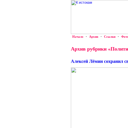
Начало
·
Архив
·
Ссылки
·
Фот
Архив рубрики «Полит
Алексей Лёмин сохранил с