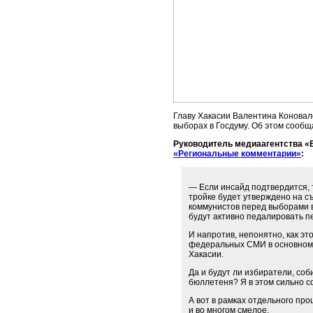
Главу Хакасии Валентина Коновал
выборах в Госдуму. Об этом сооб
Руководитель медиаагентства «
«Региональные комментарии»
:
— Если инсайд подтвердится, 
тройке будет утверждено на съ
коммунистов перед выборами в
будут активно педалировать 
И напротив, непонятно, как эт
федеральных СМИ в основном 
Хакасии.
Да и будут ли избиратели, со
бюллетеня? Я в этом сильно с
А вот в рамках отдельного п
и во многом смелое.