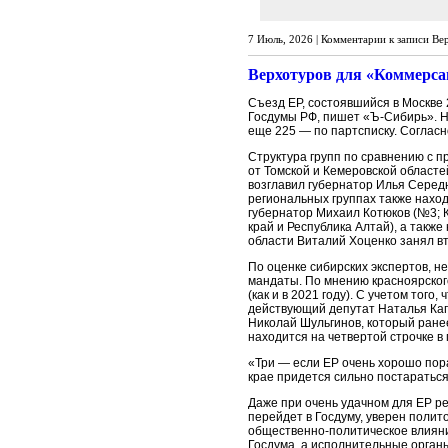
7 Июль, 2026 |
Комментарии
к записи Ве
Верхотуров для «Коммерсан
Съезд ЕР, состоявшийся в Москве 
Госдумы РФ, пишет «Ъ-Сибирь». Н
еще 225 — по партсписку. Согласн
Структура групп по сравнению с 
от Томской и Кемеровской областе
возглавил губернатор Илья Середю
региональных группах также наход
губернатор Михаил Котюков (№3; К
край и Республика Алтай), а такж
области Виталий Хоценко занял вт
По оценке сибирских экспертов, 
мандаты. По мнению красноярского
(как и в 2021 году). С учетом тог
действующий депутат Наталья Кап
Николай Шульгинов, который ране
находится на четвертой строчке в
«Три — если ЕР очень хорошо пора
крае придется сильно постараться
Даже при очень удачном для ЕР ре
перейдет в Госдуму, уверен полит
общественно-политическое влияние
Госдума, а исполнительные органы