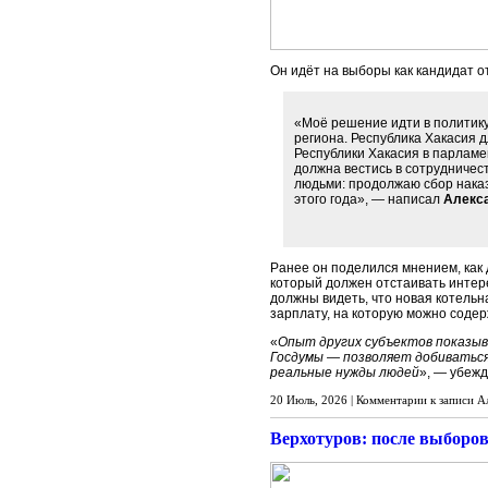
Он идёт на выборы как кандидат о
«Моё решение идти в политик
региона. Республика Хакасия д
Республики Хакасия в парламе
должна вестись в сотрудничес
людьми: продолжаю сбор наказ
этого года», — написал
Алекс
Ранее он поделился мнением, как 
который должен отстаивать интер
должны видеть, что новая котельн
зарплату, на которую можно содер
«
Опыт других субъектов показыв
Госдумы — позволяет добиваться 
реальные нужды людей
», — убеж
20 Июль, 2026 |
Комментарии
к записи А
Верхотуров: после выборов