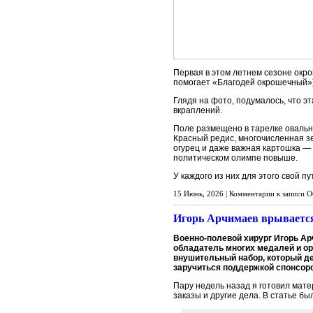
Первая в этом летнем сезоне окрош
помогает «Благодей окрошечный»)
Глядя на фото, подумалось, что э
вкраплений.
Поле размещено в тарелке овальн
Красный редис, многочисленная з
огурец и даже важная картошка — 
политическом олимпе повыше.
У каждого из них для этого свой п
15 Июнь, 2026 |
Комментарии
к записи О
Игорь Арчимаев врывается
Военно-полевой хирург Игорь Ар
обладатель многих медалей и ор
внушительный набор, который де
заручиться поддержкой спонсоров
Пару недель назад я готовил мате
заказы и другие дела. В статье бы