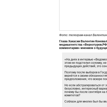
Фото: телеграм-канал Валентин
Глава Хакасии Валентин Коновал
медиаагентства «Верхотуров.РФ
комментарии» мнением о будуще
«На днях в интервью «Ведомос
этом не подстелил соломку, не
предыдущих действий, это озна
Поэтому после выборов в Госд
вернётся к своим обязанностям
предположения, что вскоре пок
Но если абстрагироваться от 
безусловно, интересный вариан
почему бы после сентября на 
комитетов?
Соблазн для многих был бы вел