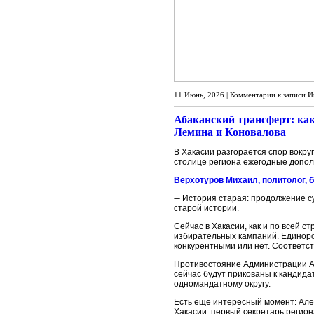
11 Июнь, 2026 |
Комментарии
к записи И
Абаканский трансферт: ка
Лемина и Коновалова
В Хакасии разгорается спор вокру
столице региона ежегодные допо
Верхотуров Михаил, политолог, 
➖ История старая: продолжение с
старой истории.
Сейчас в Хакасии, как и по всей 
избирательных кампаний. Единоро
конкурентными или нет. Соответст
Противостояние Администрации Аб
сейчас будут прикованы к кандида
одномандатному округу.
Есть еще интересный момент: Алек
Хакасии, первый секретарь регион