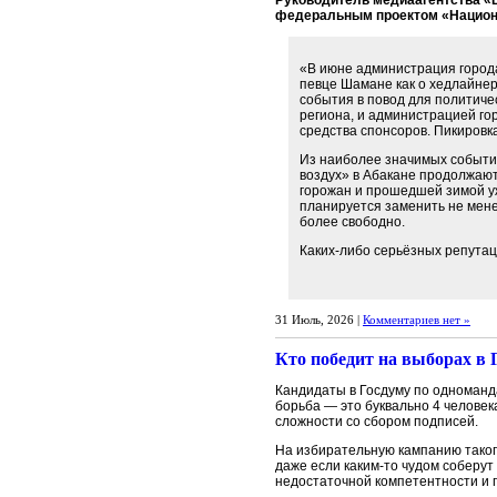
Руководитель медиаагентства «
федеральным проектом «Национ
«В июне администрация города
певце Шамане как о хедлайнер
события в повод для политич
региона, и администрацией гор
средства спонсоров. Пикировк
Из наиболее значимых событи
воздух» в Абакане продолжают
горожан и прошедшей зимой уже
планируется заменить не мен
более свободно.
Каких-либо серьёзных репута
31 Июль, 2026 |
Комментариев нет »
Кто победит на выборах в 
Кандидаты в Госдуму по одноманда
борьба — это буквально 4 человек
сложности со сбором подписей.
На избирательную кампанию такого
даже если каким-то чудом соберут
недостаточной компетентности и п