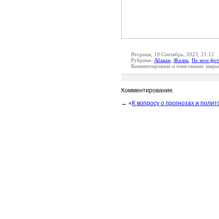
Вторник, 19 Сентябрь, 2023, 21:12
Рубрики:
Абакан
,
Жизнь
,
Не мои фо
Комментироваие и пингование закры
Комментирование.
← «
К вопросу о прогнозах и полит