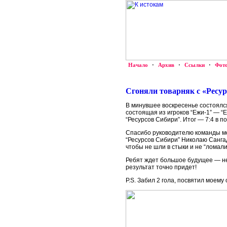
Начало
·
Архив
·
Ссылки
·
Фот
Сгоняли товарняк с «Ресу
В минувшее воскресенье состоялся
состоящая из игроков “Ежи-1” — “
“Ресурсов Сибири”. Итог — 7:4 в по
Спасибо руководителю команды мо
“Ресурсов Сибири” Николаю Санга
чтобы не шли в стыки и не “ломал
Ребят ждет большое будущее — нев
результат точно придет!
P.S. Забил 2 гола, посвятил моему