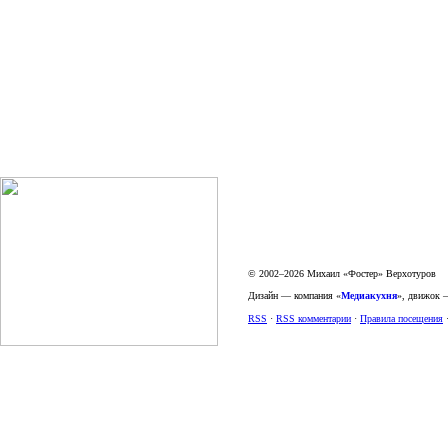
© 2002–2026 Михаил «Фостер» Верхотуров
Дизайн — компания «
Медиакухня
», движок
RSS
·
RSS комментарии
·
Правила посещения