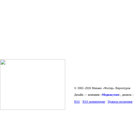
© 2002–2026 Михаил «Фостер» Верхотуров
Дизайн — компания «
Медиакухня
», движок
RSS
·
RSS комментарии
·
Правила посещения