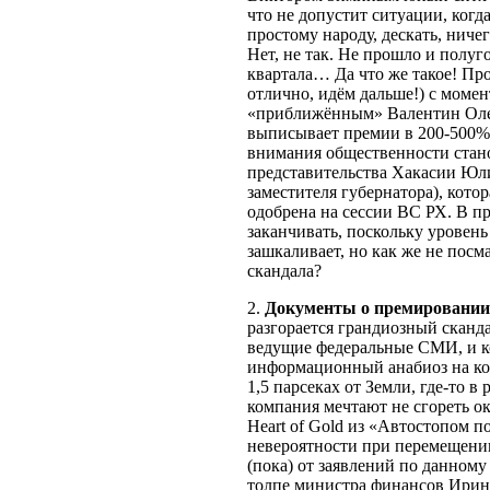
что не допустит ситуации, ког
простому народу, дескать, ниче
Нет, не так. Не прошло и полу
квартала… Да что же такое! Про
отлично, идём дальше!) с момен
«приближённым» Валентин Оле
выписывает премии в 200-500%
внимания общественности стано
представительства Хакасии Юли
заместителя губернатора), котор
одобрена на сессии ВС РХ. В п
заканчивать, поскольку уровен
зашкаливает, но как же не посм
скандала?
2.
Документы о премировании
разгорается грандиозный сканда
ведущие федеральные СМИ, и к
информационный анабиоз на кор
1,5 парсеках от Земли, где-то в
компания мечтают не сгореть о
Heart of Gold из «Автостопом п
невероятности при перемещении
(пока) от заявлений по данному
толпе министра финансов Ирину 