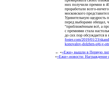
премировать своих ближа
них получили премии в 4
проработали всего-ничего
московского представите
Удивительную щедрость п
перед выборами обещал, ч
“приближённым всё, а пр
с премиями стала настоль
до сих пор обсуждается в
foster.com/2019/01/23/skand
konovalov-dolzhen-ujti-v-o
← «
«Ежи» вышли в Первую л
«
«Ежи»-новости: Награждение 