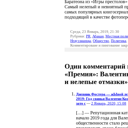
Баратеона из «Игры престолов»
Самый нелепый и невнятный пр
самых популярных книгосериал
подходящий в качестве фотопер
Среда, 23 Январь, 2019, 21:30
Рубрики:
PR
,
Абакан
,
Местная поли
Нгауэзианцы
,
Общество
,
Политика
,
Комментироваие и пингование зак
Один комментарий 
«Премия»: Валенти
и нелепые отмазки»
Дневник Фостера — жЫвой лег
2019: Год свиньи Валентин Ко
зато с
—
2 Январь, 2020, 15:08
[…] — Репутационная кат
начало 2019 года для Вал
общественности стало ре