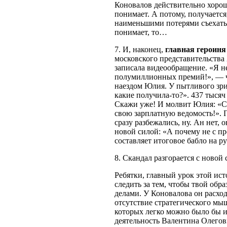
Коновалов действительно хорош
понимает. А потому, получается
наименьшими потерями съехать с
понимает, то…
7. И, наконец,
главная героиня
московского представительств
записала видеообращение. «Я н
полумиллионных премий!», — чи
наездом Юлия. У пытливого зри
какие получила-то?». 437 тысяч
Скажи уже! И молвит Юлия: «С 
свою зарплатную ведомость!». 
сразу разбежались, ну. Ан нет, 
новой силой: «А почему не с п
составляет итоговое бабло на р
8. Скандал разгорается с новой
Ребятки, главный урок этой ист
следить за тем, чтобы твой обр
делами. У Коновалова он расхо
отсутствие стратегического мы
которых легко можно было бы и
деятельность Валентина Олегов