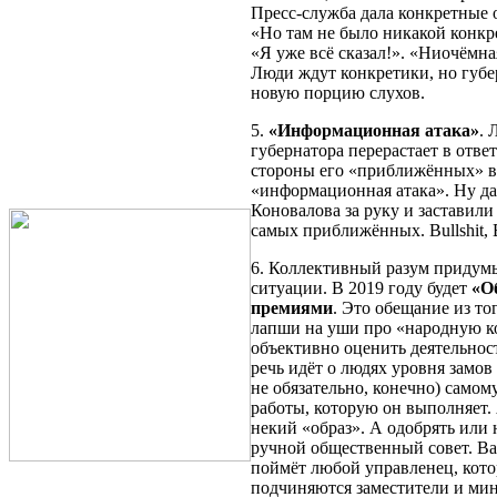
Пресс-служба дала конкретные 
«Но там не было никакой конкр
«Я уже всё сказал!». «Ниочёмна
Люди ждут конкретики, но губер
новую порцию слухов.
5.
«Информационная атака»
. 
губернатора перерастает в отве
стороны его «приближённых» в т
«информационная атака». Ну да
Коновалова за руку и заставил
самых приближённых. Bullshit,
6. Коллективный разум придум
ситуации. В 2019 году будет
«О
премиями
. Это обещание из то
лапши на уши про «народную к
объективно оценить деятельност
речь идёт о людях уровня замов
не обязательно, конечно) самом
работы, которую он выполняет. 
некий «образ». А одобрять или 
ручной общественный совет. Вар
поймёт любой управленец, кот
подчиняются заместители и мин