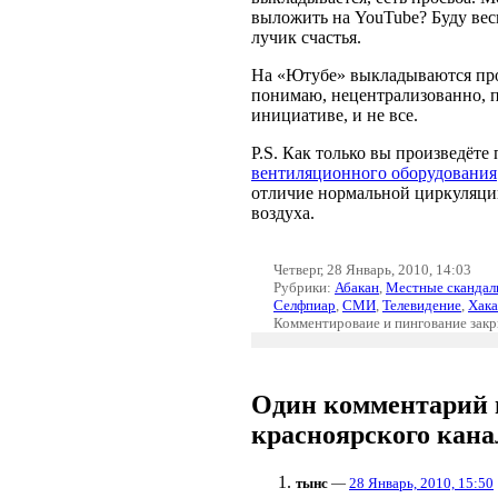
выложить на YouTube? Буду ве
лучик счастья.
На «Ютубе» выкладываются прог
понимаю, нецентрализованно, п
инициативе, и не все.
P.S. Как только вы произведёт
вентиляционного оборудования
отличие нормальной циркуляции
воздуха.
Четверг, 28 Январь, 2010, 14:03
Рубрики:
Абакан
,
Местные сканда
Селфпиар
,
СМИ
,
Телевидение
,
Хака
Комментироваие и пингование зак
Один комментарий 
красноярского кан
тынс
—
28 Январь, 2010, 15:50