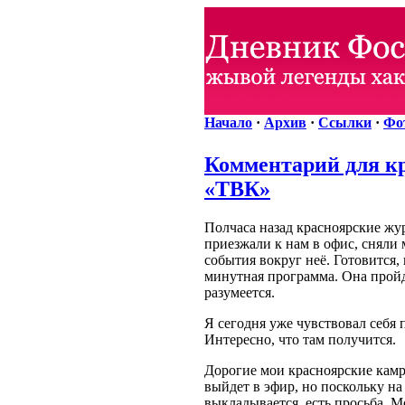
Начало
·
Архив
·
Ссылки
·
Фо
Комментарий для кр
«ТВК»
Полчаса назад красноярские жу
приезжали к нам в офис, снял
события вокруг неё. Готовится,
минутная программа. Она пройд
разумеется.
Я сегодня уже чувствовал себя 
Интересно, что там получится.
Дорогие мои красноярские камр
выйдет в эфир, но поскольку на
выкладывается, есть просьба. 