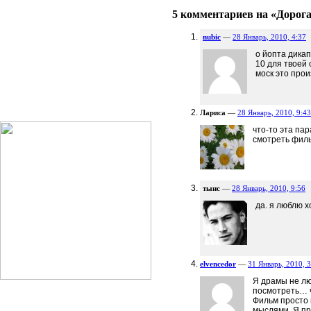
5 комментариев на «Дорога
nubic
—
28 Январь, 2010, 4:37
о йопта дика
10 для твоей 
моск это про
Лариса
—
28 Январь, 2010, 9:43
что-то эта пар
смотреть филь
тынс
—
28 Январь, 2010, 9:56
да. я люблю 
elvencedor
—
31 Январь, 2010, 3
Я драмы не лю
посмотреть… ч
Фильм просто 
мыслями. Я пр