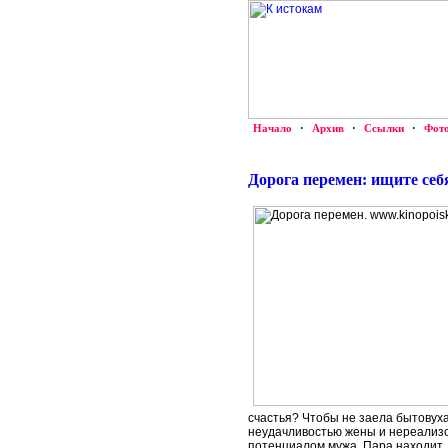
Начало
·
Архив
·
Ссылки
·
Фот
Дорога перемен: ищите себ
счастья? Чтобы не заела бытовуха
неудачливостью жены и нереализо
потенциалом мужа. Пара находит,