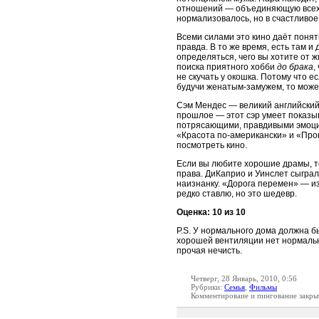
отношений — объединяющую всех ч
нормализовалось, но в счастливо
Всеми силами это кино даёт понять
правда. В то же время, есть там 
определяться, чего вы хотите от 
поиска приятного хобби
до брака
,
не скучать у окошка. Потому что е
будучи женатым-замужем, то може
Сэм Мендес — великий английский
прошлое — этот сэр умеет показы
потрясающими, правдивыми эмоци
«Красота по-американски» и «Прок
посмотреть кино.
Если вы любите хорошие драмы, т
права. ДиКаприо и Уинслет сыгра
наизнанку. «Дорога перемен» — из
редко ставлю, но это шедевр.
Оценка: 10 из 10
P.S. У нормального дома должна 
хорошей вентиляции нет нормально
прочая нечисть.
Четверг, 28 Январь, 2010, 0:56
Рубрики:
Семья
,
Фильмы
Комментироваие и пингование закры