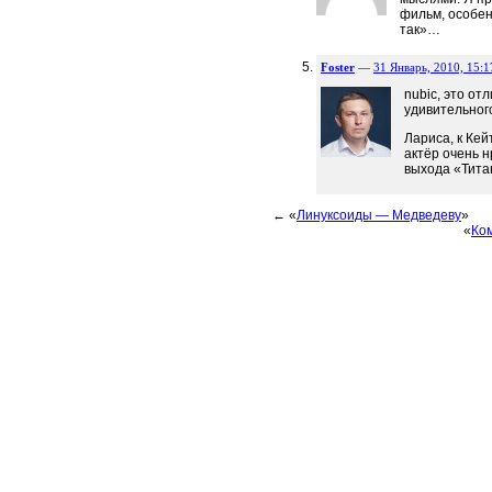
фильм, особенн
так»…
Foster
—
31 Январь, 2010, 15:1
nubic, это от
удивительног
Лариса, к Кей
актёр очень 
выхода «Тита
← «
Линуксоиды — Медведеву
»
«
Ко