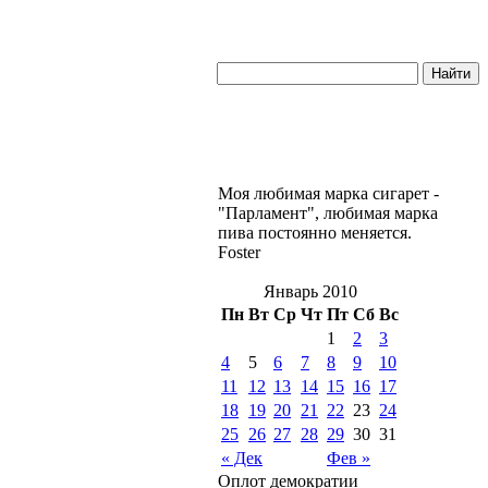
Моя любимая марка сигарет -
"Парламент", любимая марка
пива постоянно меняется.
Foster
Январь 2010
Пн
Вт
Ср
Чт
Пт
Сб
Вс
1
2
3
4
5
6
7
8
9
10
11
12
13
14
15
16
17
18
19
20
21
22
23
24
25
26
27
28
29
30
31
« Дек
Фев »
Оплот демократии