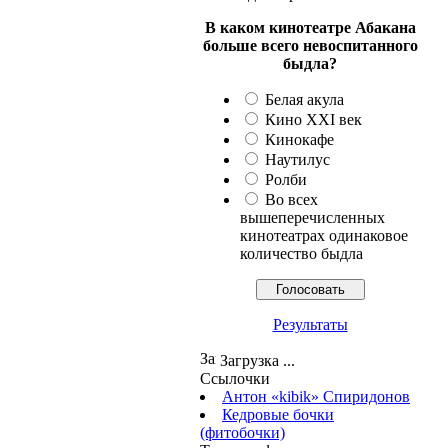
В каком кинотеатре Абакана
больше всего невоспитанного
быдла?
Белая акула
Кино XXI век
Кинокафе
Наутилус
Ролби
Во всех
вышеперечисленных
кинотеатрах одинаковое
количество быдла
Результаты
Загрузка ...
Ссылочки
Антон «kibik» Спиридонов
Кедровые бочки
(фитобочки)