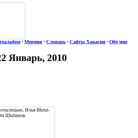
тоальбом
·
Мнения
·
Словарь
·
Сайты Хакасии
·
Обо мне
22 Январь, 2010