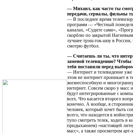
— Михаил, как часто ты смот
передачи, сериалы, фильмы 
— В последнее время телевизо
программ — «Честный понедель
каналах, «Судите сами», «Прог
скорблю по закрытой Нагиевым
лучшее трэш-ток-шоу в России, 
смотрю футбол.
— Считаешь ли ты, что интер
заменой телевидению? Чтобы 
тебя поставили перед выбором
— Интернет и телевидение уже 
этом не интернет проникает в т
жизнеспособную и многогранную
интернет. Совсем скоро у масс 
будут интегрированные с компь
всех. Что касается второго вопр
конечно. А вообще, я сторонн
человек, который хочет быть с
всего, что находится в мэйнстри
тупо смотреть телек, ходить в к
придыханием) «настоящей литер
масс», а также просмотром арт-х