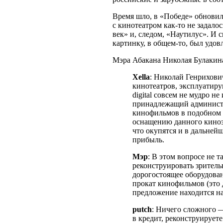
Время шло, в «Победе» обновил
с кинотеатром как-то не задало
век» и, следом, «Наутилус». И 
картинку, в общем-то, был удовл
Мэра Абакана Николая Булаки
Xella
: Николай Генрихови
кинотеатров, эксплуатир
digital совсем не мудро не
принадлежащий администр
кинофильмов в подобном 
оснащению данного киноза
что окупятся и в дальней
прибыль.
Мэр
: В этом вопросе не т
реконструировать зритель
дорогостоящее оборудован
прокат кинофильмов (это д
предложение находится н
putch
: Ничего сложного —
в кредит, реконструируете 