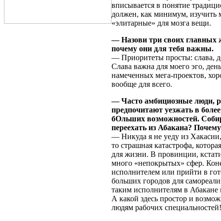
вписывается в понятие традици
должен, как минимум, изучить ма
«элитарные» для мозга вещи.
— Назови три своих главных 
почему они для тебя важны.
— Приоритеты просты: слава, де
Слава важна для моего эго, ден
намеченных мега-проектов, хор
вообще для всего.
— Часто амбициозные люди, 
предпочитают уезжать в более
бОльших возможностей. Соби
переехать из Абакана? Почем
— Никуда я не уеду из Хакасии, 
то страшная катастрофа, котора
для жизни. В провинции, кстат
много «непокрытых» сфер. Коне
исполнителем или прийти в гот
больших городов для самореали
таким исполнителям в Абакане
А какой здесь простор и возмож
людям рабочих специальностей