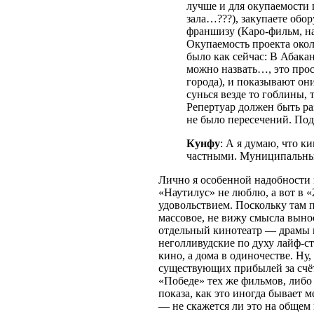
лучше и для окупаемости 
зала…???), закупаете обор
франшизу (Каро-фильм, на
Окупаемость проекта около
было как сейчас: В Абакан
можно назвать…, это прос
города), и показывают они
сунься везде то гоблины, 
Репертуар должен быть раз
не было пересечений. Под
Кунфу
: А я думаю, что 
частными. Муниципальны
Лично я особенной надобности 
«Наутилус» не люблю, а вот в «
удовольствием. Поскольку там 
массовое, не вижу смысла вынос
отдельный кинотеатр — драмы 
неголливудские по духу лайф-ст
кино, а дома в одиночестве. Ну
существующих прибылей за счёт
«Победе» тех же фильмов, либо
показа, как это иногда бывает 
— не скажется ли это на общем к