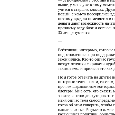
— Я по-прежнему работаю в мед
выше, у меня уже к тому момен
учится в старших классах. Друзь
новый, с кем-то поссорились вд
поэтому вряд ли поменяется в 
деньги дают возможность начать
прежнему веду блог и остаюсь 
35 лет, разумеется.
—
Ребятишки, интервью, которые 
подготовленные при поддержке
закончились. Кто-то сейчас грус
воздух чепчики с криками «ура
такими эмо, и приняли это как 
Но я готов отвечать на другие 
интервью телеканалам, газетам,
прочим шарашкиным конторам. И
блогеры. Мне есть, что сказать 
зовите, я готов дискутировать 
меня сейчас тема самоопределен
готов об этом говорить, чтобы 
нашли счастье. Разумеется, мн
касающиеся политики, обществе