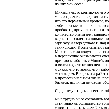
из них мой сосед.
Михаила часто критикуют его о
много проектов, но до конца их
что это нормальный процесс, ко
амбициозные планы и пытается 
пробовать, примерять силы и т
количество опыта для грандиозн
вариант — сидеть на диване, по
зарплату и злорадствовать над 
таких людях. Кроме опыта от р
Михаил всегда получал новых д
в перспективе оказываются оче
пришлось работать с Мишей, он
и волей к достижению целей. Г
я скажу, что то время, что я ра
меня даром. Во времена работы
в профессиональном плане, по
бизнеса, научился деловому об
Я рад тому, что у меня есть тако
Мне трудно было составлять во
сути, знаю на большинство вопр
спросить то, что может быть мне