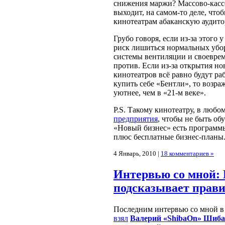
снижения маржи? Массово-касс
выходит, на самом-то деле, что
кинотеатрам абаканскую аудит
Грубо говоря, если из-за этого
риск лишиться нормальных уб
системы вентиляции и своевре
против. Если из-за открытия н
кинотеатров всё равно будут ра
купить себе «Бентли», то возра
уютнее, чем в «21-м веке».
P.S. Такому кинотеатру, в любо
предприятия
, чтобы не быть об
«Новый бизнес» есть программы
плюс бесплатные бизнес-планы
4 Январь, 2010 |
18 комментариев »
Интервью со мной: 
подсказывает прав
Последним интервью со мной в 
взял
Валерий «ShibaOn» Шиб