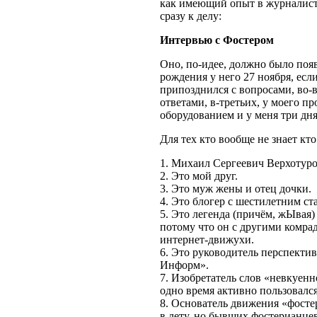
как имеющий опыт в журналисти
сразу к делу:
Интервью с Фостером
Оно, по-идее, должно было появ
рождения у него 27 ноября, если
припозднился с вопросами, во-
ответами, в-третьих, у моего п
оборудованием и у меня три дня
Для тех кто вообще не знает кт
1. Михаил Сергеевич Верхотуро
2. Это мой друг.
3. Это муж жены и отец дочки.
4. Это блогер с шестилетним ста
5. Это легенда (причём, жЫвая)
потому что он с другими комра
интернет-движухи.
6. Это руководитель перспектив
Информ».
7. Изобретатель слов «невкуенн
одно время активно пользовался
8. Основатель движения «фосте
в лету, но бывших фостерианце