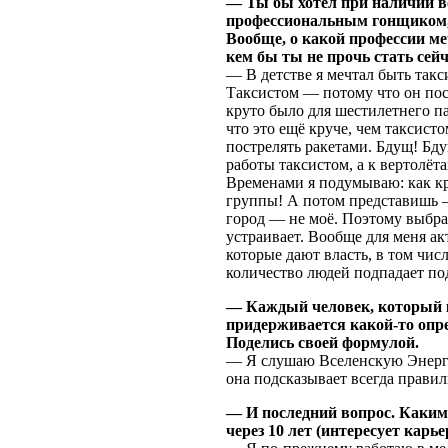
— Ты бы хотел при наличии в
профессиональным гонщиком,
Вообще, о какой профессии ме
кем бы ты не прочь стать сей
— В детстве я мечтал быть такс
Таксистом — потому что он пос
круто было для шестилетнего п
что это ещё круче, чем таксист
пострелять ракетами. Бдущ! Бдущ
работы таксистом, а к вертолёта
Временами я подумываю: как к
группы! А потом представишь —
город — не моё. Поэтому выбр
устраивает. Вообще для меня а
которые дают власть, в том чис
количество людей подпадает под
— Каждый человек, который к
придерживается какой-то опр
Поделись своей формулой.
— Я слушаю Вселенскую Энерги
она подсказывает всегда правил
— И последний вопрос. Каким
через 10 лет (интересует карьер