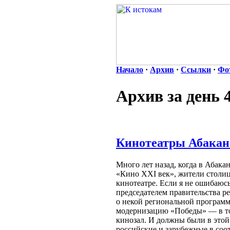
Начало
·
Архив
·
Ссылки
·
Фо
Архив за день 
Кинотеатры Абакан
Много лет назад, когда в Абака
«Кино XXI век», жители столи
кинотеатре. Если я не ошибаюсь
председателем правительства р
о некой региональной программе
модернизацию «Победы» — в т
кинозал. И должны были в это
российские и зарубежные в соо