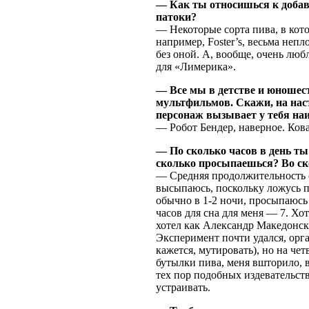
— Как ты относишься к добав
патоки?
— Некоторые сорта пива, в кот
например, Foster’s, весьма неп
без оной. А, вообще, очень люб
для «Лимерика».
— Все мы в детстве и юношес
мультфильмов. Скажи, на нас
персонаж вызывает у тебя н
— Робот Бендер, наверное. Ков
— По сколько часов в день т
сколько просыпаешься? Во с
— Средняя продолжительность с
высыпаюсь, поскольку ложусь п
обычно в 1-2 ночи, просыпаюсь
часов для сна для меня — 7. Хо
хотел как Александр Македонск
Эксперимент почти удался, орга
кажется, мутировать), но на че
бутылки пива, меня вшторило, в
тех пор подобных издевательст
устраивать.