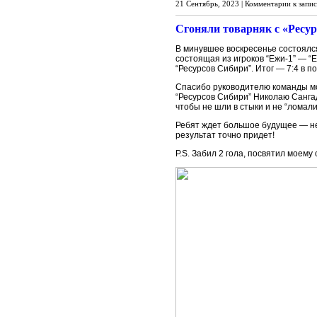
21 Сентябрь, 2023 |
Комментарии
к запи
Сгоняли товарняк с «Ресу
В минувшее воскресенье состоялся
состоящая из игроков “Ежи-1” — “
“Ресурсов Сибири”. Итог — 7:4 в по
Спасибо руководителю команды мо
“Ресурсов Сибири” Николаю Санга
чтобы не шли в стыки и не “ломал
Ребят ждет большое будущее — нев
результат точно придет!
P.S. Забил 2 гола, посвятил моему