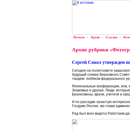
Начало
·
Архив
·
Ссылки
·
Фот
Архив рубрики «Фотогр
Сергей Сокол утвержден п
Сегодня на политсовете хакасско
будущий спикер Верховного Совет
тандем: лоббизм федерального ур
Региональные конференции, или, к
Знакомые и друзья. Люди, которы
Бизнесмены, врачи, учителя и пре
И по рассадке зачастую интересн
Госдуме России, экс-глава админи
Рад был всех видеть! Работаем да