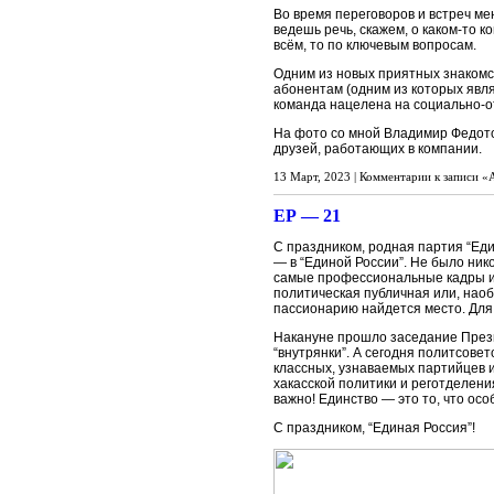
Во время переговоров и встреч ме
ведешь речь, скажем, о каком-то к
всём, то по ключевым вопросам.
Одним из новых приятных знакомс
абонентам (одним из которых явля
команда нацелена на социально-от
На фото со мной Владимир Федото
друзей, работающих в компании.
13 Март, 2023 |
Комментарии
к записи «
ЕР — 21
С праздником, родная партия “Един
— в “Единой России”. Не было нико
самые профессиональные кадры и 
политическая публичная или, нао
пассионарию найдется место. Для т
Накануне прошло заседание Презид
“внутрянки”. А сегодня политсове
классных, узнаваемых партийцев и
хакасской политики и реготделени
важно! Единство — это то, что ос
С праздником, “Единая Россия”!