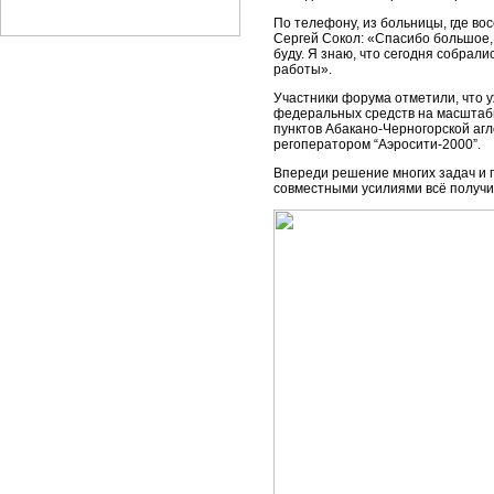
По телефону, из больницы, где в
Сергей Сокол: «Спасибо большое, д
буду. Я знаю, что сегодня собрали
работы».
Участники форума отметили, что у
федеральных средств на масштабн
пунктов Абакано-Черногорской агл
регоператором “Аэросити-2000”.
Впереди решение многих задач и 
совместными усилиями всё получи