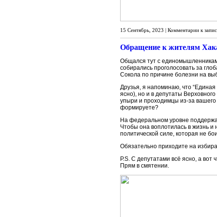
15 Сентябрь, 2023 |
Комментарии
к запис
Обращение к жителям Хакас
Общался тут с единомышленниками.
собирались проголосовать за глоб
Сокола по причине болезни на выб
Друзья, я напоминаю, что “Единая
ясно), но и в депутаты Верховного
упыри и проходимцы из-за вашего 
формируете?
На федеральном уровне поддержан
Чтобы она воплотилась в жизнь и
политической силе, которая не бои
Обязательно приходите на избират
P.S. С депутатами всё ясно, а во
Прям в смятении.