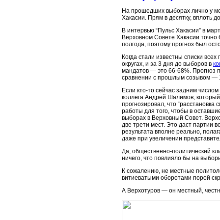
На прошедших выборах лично у ме
Хакасии. Прям в десятку, вплоть д
В интервью “Пульс Хакасии” в март
Верховном Совете Хакасии точно 
полгода, поэтому прогноз был ос
Когда стали известны списки всех
округах, и за 3 дня до выборов в
ко
мандатов — это 66-68%. Прогноз п
сравнении с прошлым созывом — 
Если кто-то сейчас задним числом 
коллега Андрей Шалимов, который 
прогнозировал, что “расстановка с
работы для того, чтобы в оставши
выборах в Верховный Совет. Верхо
две трети мест. Это даст партии 
результата вполне реально, полаг
даже при увеличении представител
Да, общественно-политический кли
ничего, что повлияло бы на выбор
К сожалению, не местные политоло
витиеватыми оборотами порой скр
А Верхотуров — он местный, честн