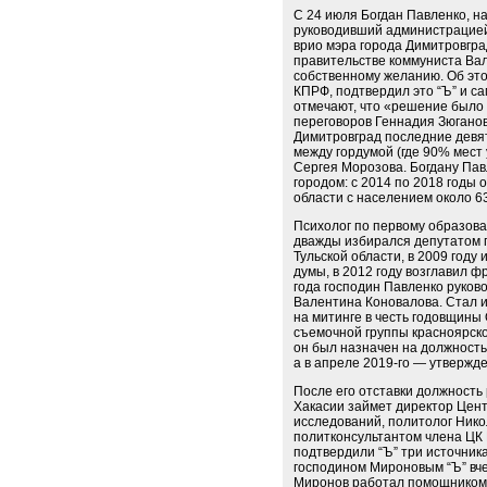
С 24 июля Богдан Павленко, н
руководивший администрацией 
врио мэра города Димитровгра
правительстве коммуниста Вал
собственному желанию. Об эт
КПРФ, подтвердил это “Ъ” и с
отмечают, что «решение было 
переговоров Геннадия Зюгано
Димитровград последние девят
между гордумой (где 90% мест
Сергея Морозова. Богдану Па
городом: с 2014 по 2018 годы 
области с населением около 63
Психолог по первому образова
дважды избирался депутатом 
Тульской области, в 2009 году
думы, в 2012 году возглавил 
года господин Павленко руко
Валентина Коновалова. Стал из
на митинге в честь годовщины
съемочной группы красноярско
он был назначен на должность
а в апреле 2019-го — утвержде
После его отставки должность
Хакасии займет директор Цент
исследований, политолог Ник
политконсультантом члена Ц
подтвердили “Ъ” три источника
господином Мироновым “Ъ” вче
Миронов работал помощником 