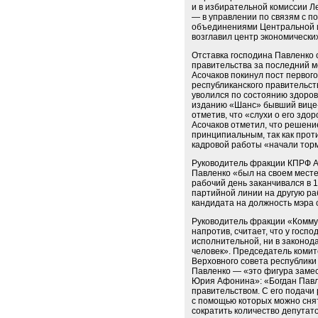
и в избирательной комиссии Ле
— в управлении по связям с 
объединениями Центральной и
возглавил центр экономически
Отставка господина Павленко 
правительства за последний м
Асочаков покинул пост первог
республиканского правительст
уволился по состоянию здоров
изданию «Шанс» бывший вице-
отметив, что «слухи о его здо
Асочаков отметил, что решени
принципиальным, так как проти
кадровой работы «начали торм
Руководитель фракции КПРФ Ал
Павленко «был на своем месте
рабочий день заканчивался в 1
партийной линии на другую раб
кандидата на должность мэра 
Руководитель фракции «Комму
напротив, считает, что у госп
исполнительной, ни в законод
человек». Председатель комит
Верховного совета республики
Павленко — «это фигура заме
Юрия Афонина»: «Богдан Павл
правительством. С его подачи
с помощью которых можно сня
сократить количество депутатов