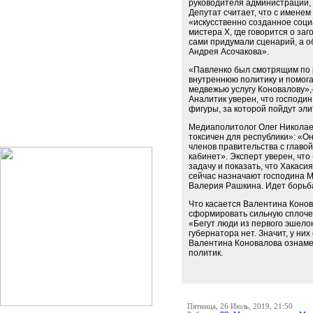
руководителя администрации, 
Депутат считает, что с имене
«искусственно созданное соц
мистера Х, где говорится о за
сами придумали сценарий, а об
Андрея Асочакова».
«Павленко был смотрящим по 
внутреннюю политику и помога
медвежью услугу Коновалову»,
Аналитик уверен, что господин
фигуры, за которой пойдут эли
Медиаполитолог Олег Николаев
токсичен для республики»: «О
членов правительства с главой
кабинет». Эксперт уверен, чт
задачу и показать, что Хакас
сейчас назначают господина 
Валерия Рашкина. Идет борьба
Что касается Валентина Конова
сформировать сильную сплочен
«Бегут люди из первого эшело
губернатора нет. Значит, у них
Валентина Коновалова ознам
политик.
Пятница, 26 Июль, 2019, 21:50