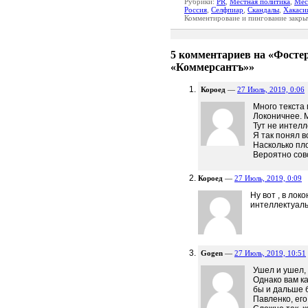
Рубрики:
PR
,
Местная политика
,
Мес
Россия
,
Селфпиар
,
Скандалы
,
Хакаси
Комментироваие и пингование закры
5 комментариев на «Фосте
«Коммерсантъ»»
Короед
—
27 Июль, 2019, 0:06
Много текста
Локоничнее. 
Тут не интелл
Я так понял в
Насколько пл
Вероятно сов
Короед
—
27 Июль, 2019, 0:09
Ну вот , в лок
интеллектуал
Gogen
—
27 Июль, 2019, 10:51
Ушел и ушел, 
Однако вам ка
бы и дальше 
Павленко, его