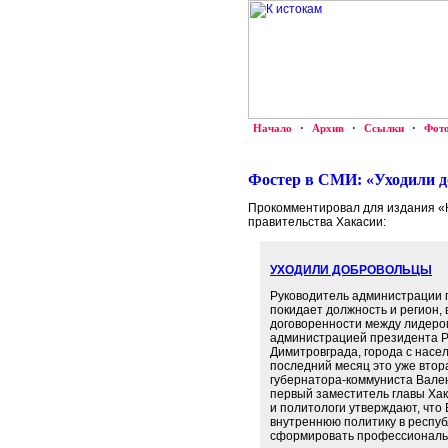
Начало
·
Архив
·
Ссылки
·
Фот
Фостер в СМИ: «Уходили 
Прокомментировал для издания «
правительства Хакасии:
УХОДИЛИ ДОБРОВОЛЬЦЫ
Руководитель администрации 
покидает должность и регион, 
договоренности между лидер
администрацией президента РФ
Димитровграда, города с насел
последний месяц это уже втор
губернатора-коммуниста Вален
первый заместитель главы Хак
и политологи утверждают, что
внутреннюю политику в респуб
сформировать профессиональн