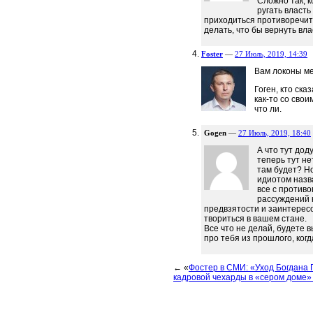
Сложно так, 
ругать власть
приходиться противоречить
делать, что бы вернуть вла
Foster
—
27 Июль, 2019, 14:39
Вам локоны ме
Гоген, кто ска
как-то со сво
что ли.
Gogen
—
27 Июль, 2019, 18:40
А что тут до
теперь тут не
там будет? Н
идиотом назва
все с противо
рассуждений 
предвзятости и заинтересо
твориться в вашем стане.
Все что не делай, будете в
про тебя из прошлого, когд
← «
Фостер в СМИ: «Уход Богдана 
кадровой чехарды в «сером доме»