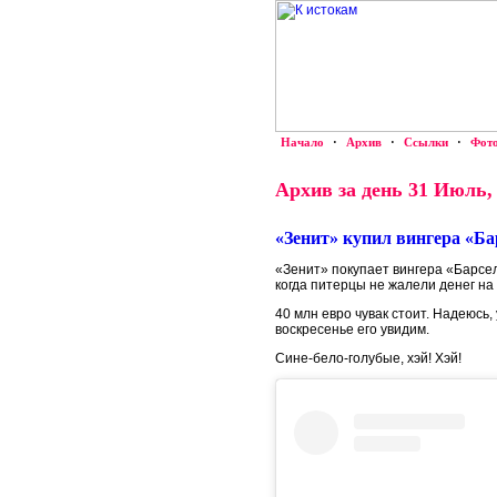
Начало
·
Архив
·
Ссылки
·
Фот
Архив за день 31 Июль,
«Зенит» купил вингера «Б
«Зенит» покупает вингера «Барсе
когда питерцы не жалели денег на
40 млн евро чувак стоит. Надеюсь,
воскресенье его увидим.
Сине-бело-голубые, хэй! Хэй!