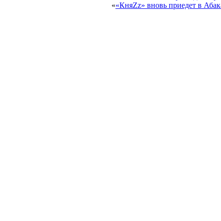
«
«КняZz» вновь приедет в Абака