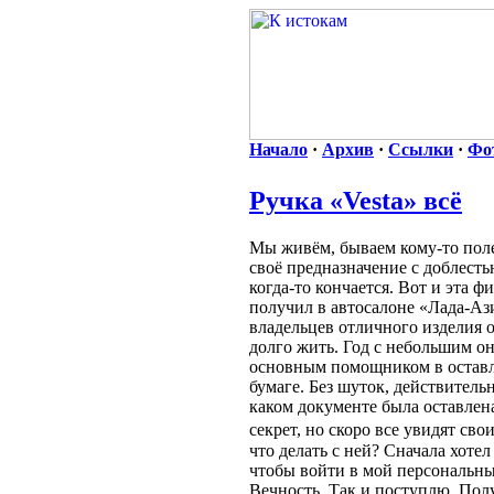
Начало
·
Архив
·
Ссылки
·
Фо
Ручка «Vesta» всё
Мы живём, бываем кому-то поле
своё предназначение с доблесть
когда-то кончается. Вот и эта ф
получил в автосалоне «Лада-Аз
владельцев отличного изделия 
долго жить. Год с небольшим о
основным помощником в оставл
бумаге. Без шуток, действитель
каком документе была оставлена
секрет, но скоро все увидят сво
что делать с ней? Сначала хотел
чтобы войти в мой персональны
Вечность. Так и поступлю. Получ