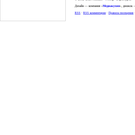
Дизайн — компания «
Медиакухня
», движок
RSS
·
RSS комментарии
·
Правила посещения