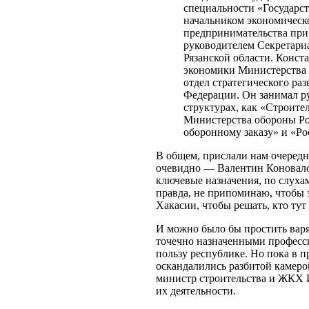
специальности «Государс
начальником экономическо
предпринимательства при
руководителем Секретариа
Рязанской области. Конст
экономики Министерства 
отдел стратегического ра
Федерации. Он занимал р
структурах, как «Строит
Министерства обороны Ро
оборонному заказу» и «Ро
В общем, прислали нам очередн
очевидно — Валентин Коновало
ключевые назначения, по слуха
правда, не припоминаю, чтобы 
Хакасии, чтобы решать, кто тут
И можно было бы простить варя
точечно назначенными професс
пользу республике. Но пока в 
оскандалились разбитой камеро
министр строительства и ЖКХ И
их деятельности.