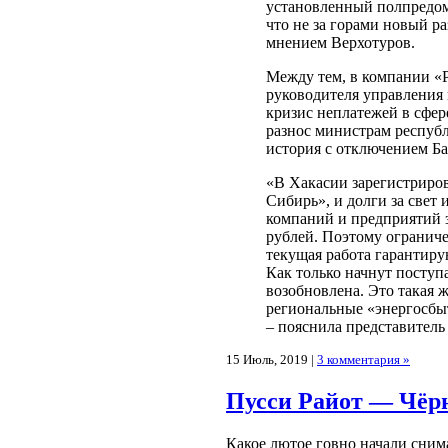
установленный полпредом
что не за горами новый р
мнением Верхотуров.
Между тем, в компании «
руководителя управления 
кризис неплатежей в сфер
разнос министрам республ
история с отключением Ба
«В Хакасии зарегистриров
Сибирь», и долги за свет
компаний и предприятий 
рублей. Поэтому ограниче
текущая работа гарантир
Как только начнут поступ
возобновлена. Это такая 
региональные «энергосбы
– пояснила представитель
15 Июль, 2019 |
3 комментария »
Пусси Райот — Чёр
Какое лютое говно начали снима