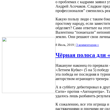
о проблемах с кадрами заявил 
Андрей Асочаков. Сладкие пре
профессионалов” сменились реа
Какую пользу люди с таким бэк
простому народу, если заместит
обделяет? Сами ответьте на эт
Валентина “понаехали” непонят
землю. Они решают свои личны
8 Июль, 2019 |
3 комментария »
Чёрная полоса для 
Накануне наконец-то прервали 
«Летнем Кубке» (5 на 5) победу
эта победа не последняя в турн
авторством играющего тренера 
А в субботу дебютировал в дру
Сити» против «Автоцентра». Та
удалось лишь разбавить результ
К сожалению, все эти игрища и
растяжениями и прочими не си