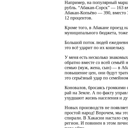
Например, на популярный маршр
рубль. “Абакан-Сорск” — 163 вм
Абакан-Копьёво — 390, вместо 
12 процентов.
Кроме того, в Абакане проезд н
муниципального бюджета, тоже
Большой поток людей ежедневно
это всё ударит по их кошельку.
У меня есть несколько знакомых
обратно вместе со всей семьёй
семью (муж, жена, сын) — в Аба
повышение цен, они будут трати
это серьёзный удар по семейно
Коновалов, бросаясь громкими 
рай на Земле. А по факту упра
ухудшают жизнь населения и ду
Новых производств не появляет
простой народ! Впрочем, мы это
спирали. В Хакасии настало сму
регион. И повинен в этом лично