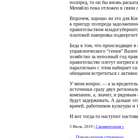
полпред, то он бы вновь раскат
Меняйло пока отложен в связи 
Впрочем, хорошо ли это для Ко
к приезду полпреда задолженно
правительством младогубернато
платежей наверняка подвергнет
Беда в том, что происходящее 
управленческого “гения” Вален
хозяйство за неполный год прав
правительстве плетут интриги
параллельно с этим набирает с
обещания встретиться с активи
У меня вопрос — а за вредител
источники сразу двух регионал
компании, а, значит, и рядовым
будут задерживать. А дальше эт
врачей, работников культуры и т
И вот тогда-то наступит насто
5 Июль, 2019 |
2 комментария »
← Предыдущая страница