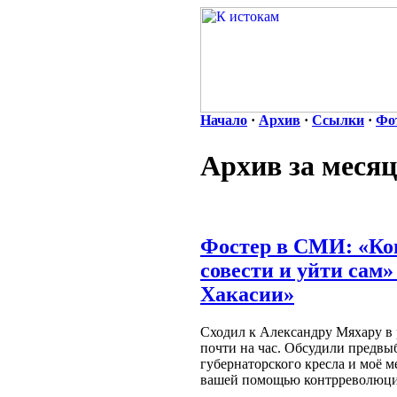
Начало
·
Архив
·
Ссылки
·
Фо
Архив за месяц
Фостер в СМИ: «Кон
совести и уйти сам
Хакасии»
Сходил к Александру Мяхару в 
почти на час. Обсудили предв
губернаторского кресла и моё м
вашей помощью контрреволюция