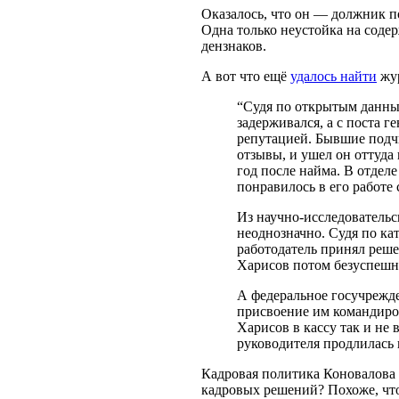
Оказалось, что он — должник п
Одна только неустойка на соде
дензнаков.
А вот что ещё
удалось найти
жур
“Судя по открытым данны
задерживался, а с поста 
репутацией. Бывшие подч
отзывы, и ушел он оттуда 
год после найма. В отделе
понравилось в его работе 
Из научно-исследователь
неоднозначно. Судя по ка
работодатель принял реше
Харисов потом безуспешно
А федеральное госучрежде
присвоение им командиров
Харисов в кассу так и не 
руководителя продлилась 
Кадровая политика Коновалова 
кадровых решений? Похоже, что