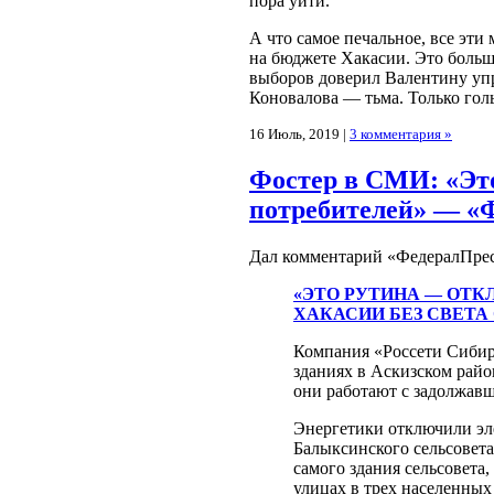
пора уйти.
А что самое печальное, все эт
на бюджете Хакасии. Это больш
выборов доверил Валентину упр
Коновалова — тьма. Только голы
16 Июль, 2019 |
3 комментария »
Фостер в СМИ: «Эт
потребителей» — «
Дал комментарий «ФедералПрес
«ЭТО РУТИНА — ОТК
ХАКАСИИ БЕЗ СВЕТА
Компания «Россети Сибирь
зданиях в Аскизском райо
они работают с задолжав
Энергетики отключили эл
Балыксинского сельсовета
самого здания сельсовета
улицах в трех населенных