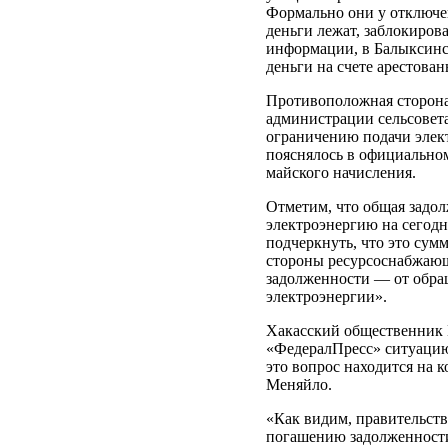
Формально они у отключен
деньги лежат, заблокиро
информации, в Балыксинск
деньги на счете арестован
Противоположная сторона
администрации сельсовет
ограничению подачи элект
пояснялось в официальном
майского начисления.
Отметим, что общая задо
электроэнергию на сегодн
подчеркнуть, что это сумм
стороны ресурсоснабжающ
задолженности — от обра
электроэнергии».
Хакасский общественник 
«ФедералПресс» ситуацию
это вопрос находится на 
Меняйло.
«Как видим, правительств
погашению задолженности 