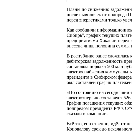
Планы по снижению задолженно
после выволочек от полпреда П
перед энергетиками только уве
Как сообщили информационному
Сибирь”, график текущих плат
предприятиями Хакасии перед 
внесена лишь половина суммы 
В республике ранее сложилась 
дебиторская задолженность пр
составляла порядка 500 млн ру
электроснабжения коммунальны
президента в Сибирском федерал
был составлен график платежей
«По состоянию на сегодняшний
электроэнергию составляет 526 
График погашения текущих обяз
полпредом президента РФ в СФ
сказали в компании.
Всё это, естественно, идёт от 
Коновалову срок до начала июля