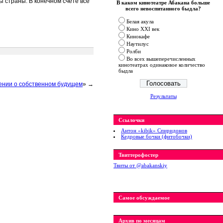
 страны. В конечном счете все
В каком кинотеатре Абакана больше
всего невоспитанного быдла?
Белая акула
Кино XXI век
Кинокафе
Наутилус
Ролби
Во всех вышеперечисленных
кинотеатрах одинаковое количество
быдла
лении о собственном будущем
» →
Результаты
Ссылочки
Антон «kibik» Спиридонов
Кедровые бочки (фитобочки)
Твиттерофостер
Твиты от ‎@abakanskiy
Самое обсуждаемое
Архив по месяцам