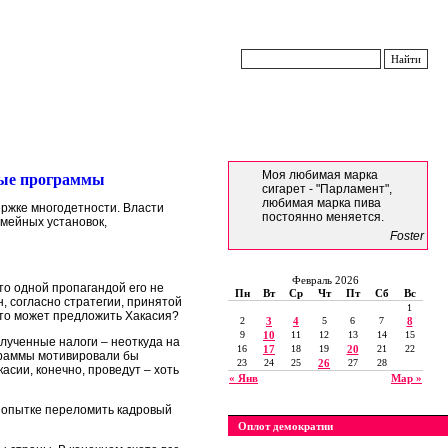
Моя любимая марка
ьные программы
сигарет - "Парламент",
любимая марка пива
ержке многодетности. Власти
постоянно меняется.
мейных установок,
Foster
Февраль 2026
то одной пропагандой его не
Пн
Вт
Ср
Чт
Пт
Сб
Вс
 согласно стратегии, принятой
1
то может предложить Хакасия?
2
3
4
5
6
7
8
9
10
11
12
13
14
15
олученные налоги – неоткуда на
16
17
18
19
20
21
22
граммы мотивировали бы
23
24
25
26
27
28
асии, конечно, проведут – хоть
« Янв
Мар »
 попытке переломить кадровый
Оплот демократии