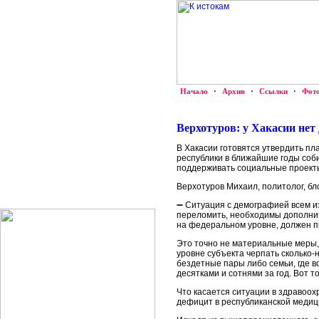
Начало
·
Архив
·
Ссылки
·
Фот
Верхотуров: у Хакасии не
В Хакасии готовятся утвердить п
республики в ближайшие годы со
поддерживать социальные проекты
Верхотуров Михаил, политолог, бл
➖ Ситуация с демографией всем из
переломить, необходимы дополнит
на федеральном уровне, должен п
Это точно не материальные меры, 
уровне субъекта черпать сколько
бездетные пары либо семьи, где в
десятками и сотнями за год. Вот 
Что касается ситуации в здравоо
дефицит в республиканской медици