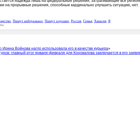
стается надежда лишь на федеральные решения, затрагивающие все регионы
асии на прорывные решения, способные кардинально улучшить ситуацию, нет.
щество
,
Пишут нейтральное
,
Пишут хорошее
,
Россия
,
Семья
,
Хакасия
,
Я
ты.
о Ирина Войнова нагло использовала его в качестве курьера
»
уров: главный итог января-февраля для Коновалова заключается в его заяв