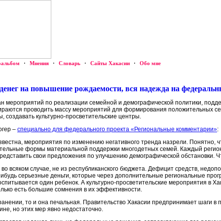
оальбом
·
Мнения
·
Словарь
·
Сайты Хакасии
·
Обо мне
т денег на повышение рождаемости, вся надежда на федерал
лан мероприятий по реализации семейной и демографической политики, подд
бираются проводить массу мероприятий для формирования положительных се
, создавать культурно-просветительские центры.
огер –
специально для федерального проекта «Региональные комментарии»
:
вестна, мероприятия по изменению негативного тренда назрели. Понятно, ч
ельные формы материальной поддержки многодетных семей. Каждый регион,
редставить свои предложения по улучшению демографической обстановки. Ч
во всяком случае, не из республиканского бюджета. Дефицит средств, недоп
-нибудь серьезные деньги, которые через дополнительные региональные про
оспитывается один ребенок. А культурно-просветительские мероприятия в Хак
только есть большие сомнения в их эффективности.
хранении, то и она печальная. Правительство Хакасии предпринимает шаги в
не, но этих мер явно недостаточно.