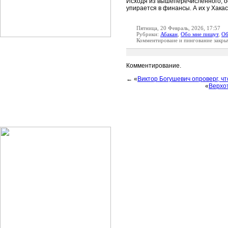
Исходя из вышеперечисленного, о
упирается в финансы. А их у Хак
Пятница, 20 Февраль, 2026, 17:57
Рубрики:
Абакан
,
Обо мне пишут
,
Об
Комментироваие и пингование закры
Комментирование.
← «
Виктор Богушевич опроверг, чт
«
Верхот