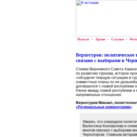
Начало
·
Архив
·
Ссылки
·
Фот
Верхотуров: политическое
связано с выборами в Черн
Спикер Верховного Совета Хакаси
по развитию туризма, которое про
«обсудили текущую ситуацию в тур
совместные планы по ее дальнейш
договорился с главой республики о
Ранее между главой республики и
напряженные отношения.
Верхотуров Михаил, политтехнол
«Региональные комментарии»
:
Уверен, что очередное полити
Валентина Коновалова и спике
многом связано с выборами мэ
Черногорске. Главным акторам