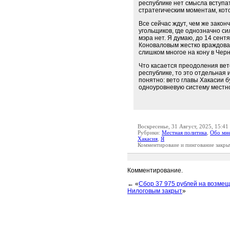
республике нет смысла вступат
стратегическим моментам, кот
Все сейчас ждут, чем же закон
угольщиков, где однозначно си
мэра нет. Я думаю, до 14 сен
Коноваловым жестко враждоват
слишком многое на кону в Черн
Что касается преодоления вет
республике, то это отдельная 
понятно: вето главы Хакасии 
одноуровневую систему местн
Воскресенье, 31 Август, 2025, 15:41
Рубрики:
Местная политика
,
Обо мн
Хакасия
,
Я
Комментироваие и пингование закры
Комментирование.
← «
Сбор 37 975 рублей на возмещ
Нилоговым закрыт
»