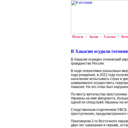
Начало
·
Архив
·
Ссылки
·
Фот
В Хакасии осудили готовив
В Хакасии осужден этнический укр
гражданство России.
В ходе оперативно-разыскных мер
года рождения, в 2022 году получ
население испытывать страх и ди
намеревался осуществить террори
Хакасия. Но его план был наруше
По месту жительства преступника
Украины на имя фигуранта, больш
одной из спецслужб Украины на ег
Следственным отделением УФСБ в 
преступления, предусмотренного ч.
Приговором 2-го Восточного окруж
двух лет наказания в тюрьме, оста