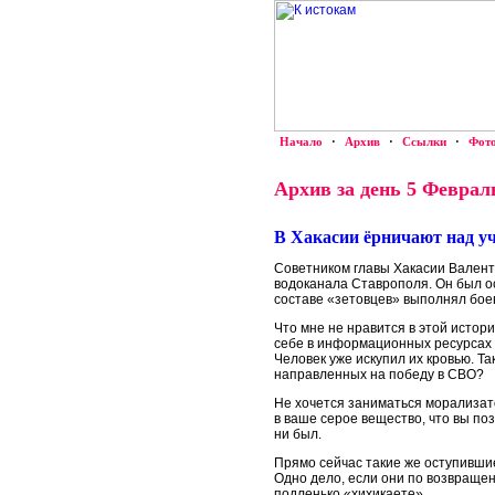
Начало
·
Архив
·
Ссылки
·
Фот
Архив за день 5 Февраль
В Хакасии ёрничают над 
Советником главы Хакасии Валент
водоканала Ставрополя. Он был осу
составе «зетовцев» выполнял бое
Что мне не нравится в этой истори
себе в информационных ресурсах и
Человек уже искупил их кровью. Т
направленных на победу в СВО?
Не хочется заниматься морализато
в ваше серое вещество, что вы по
ни был.
Прямо сейчас такие же оступивши
Одно дело, если они по возвращен
подленько «хихикаете».