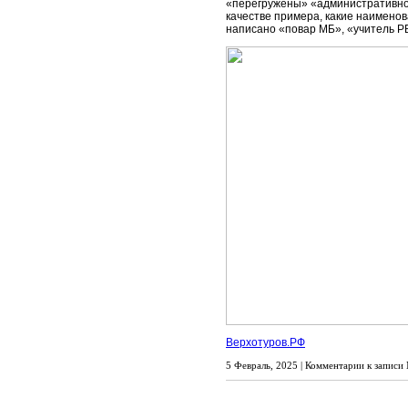
«перегружены» «административно-
качестве примера, какие наимено
написано «повар МБ», «учитель Р
Верхотуров.РФ
5 Февраль, 2025 |
Комментарии
к записи 