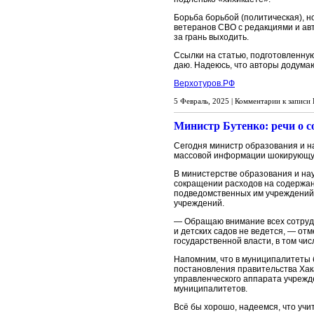
Борьба борьбой (политическая), н
ветеранов СВО с редакциями и ав
за грань выходить.
Ссылки на статью, подготовленну
даю. Надеюсь, что авторы додумаю
Верхотуров.РФ
5 Февраль, 2025 |
Комментарии
к записи
Министр Бутенко: речи о с
Сегодня министр образования и н
массовой информации шокирующую
В министерстве образования и нау
сокращении расходов на содержан
подведомственных им учреждений
учреждений.
— Обращаю внимание всех сотрудн
и детских садов не ведется, — от
государственной власти, в том чи
Напомним, что в муниципалитеты 
постановления правительства Хак
управленческого аппарата учрежд
муниципалитетов.
Всё бы хорошо, надеемся, что учи