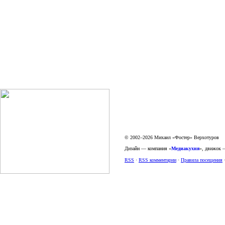
© 2002–2026 Михаил «Фостер» Верхотуров
Дизайн — компания «
Медиакухня
», движок
RSS
·
RSS комментарии
·
Правила посещения