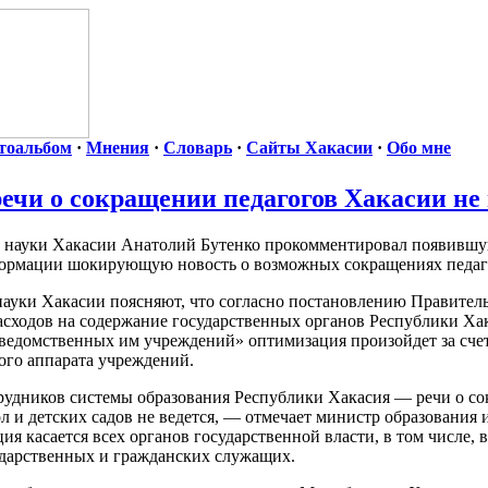
тоальбом
·
Мнения
·
Словарь
·
Сайты Хакасии
·
Обо мне
ечи о сокращении педагогов Хакасии не 
и науки Хакасии Анатолий Бутенко прокомментировал появившу
нформации шокирующую новость о возможных сокращениях педаг
науки Хакасии поясняют, что согласно постановлению Правител
сходов на содержание государственных органов Республики Хак
дведомственных им учреждений» оптимизация произойдет за сче
ого аппарата учреждений.
удников системы образования Республики Хакасия — речи о с
л и детских садов не ведется, — отмечает министр образования 
я касается всех органов государственной власти, в том числе, 
ударственных и гражданских служащих.