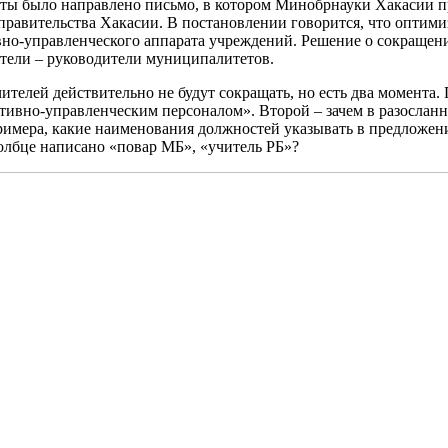
ты было направлено письмо, в котором Минобрнауки Хакасии п
равительства Хакасии. В постановлении говорится, что оптими
вно-управленческого аппарата учреждений. Решение о сокращен
тели – руководители муниципалитетов.
чителей действительно не будут сокращать, но есть два момента.
ивно-управленческим персоналом». Второй – зачем в разосланн
 примера, какие наименования должностей указывать в предложен
олбце написано «повар МБ», «учитель РБ»?