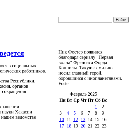
ведется
Ник Фостер появился
благодаря сериалу "Первая
волна" Фрэнсиса Форда
юся в социальных
Копполы. Такую фамилию
огических работников.
носил главный герой,
боровшийся с инопланетянами.
ьства Республики,
Foster
асия, органов
т сокращения
Февраль 2025
Пн
Вт
Ср
Чт
Пт
Сб
Вс
окращении
1
2
и науки Хакасии
3
4
5
6
7
8
9
в нашем ведомстве
10
11
12
13
14
15
16
17
18
19
20
21
22
23