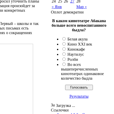
росил уточнить планы
24
25
26
27
28
зация произойдет за
« Янв
Мар »
ии конкретных
Оплот демократии
В каком кинотеатре Абакана
 Первый – школы и так
больше всего невоспитанного
ых письмах есть
быдла?
иях о сокращениях
Белая акула
Кино XXI век
Кинокафе
Наутилус
Ролби
Во всех
вышеперечисленных
кинотеатрах одинаковое
количество быдла
Результаты
Загрузка ...
Ссылочки