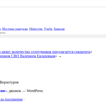
а
,
Местные скандалы
,
Общество
,
Учеба
,
Хакасия
рыты.
 шоке: количество сотрудников предлагается сократить
»
стником СВО Валерием Евлаховым
» →
Верхотуров
хня
», движок —
WordPress
ла посещения
·