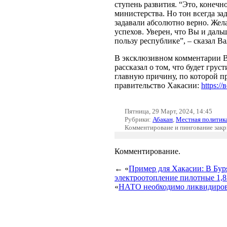
ступень развития. “Это, конечн
министерства. Но тон всегда за
задавали абсолютно верно. Жел
успехов. Уверен, что Вы и дал
пользу республике”, – сказал В
В эксклюзивном комментарии 
рассказал о том, что будет грус
главную причину, по которой п
правительство Хакасии:
https:/
Пятница, 29 Март, 2024, 14:45
Рубрики:
Абакан
,
Местная политик
Комментироваие и пингование зак
Комментирование.
← «
Пример для Хакасии: В Бур
электроотопление пилотные 1,8
«
НАТО необходимо ликвидирова