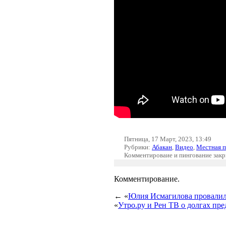
Пятница, 17 Март, 2023, 13:49
Рубрики:
Абакан
,
Видео
,
Местная п
Комментироваие и пингование зак
Комментирование.
← «
Юлия Исмагилова провалил
«
Утро.ру и Рен ТВ о долгах п