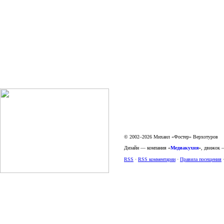
© 2002–2026 Михаил «Фостер» Верхотуров
Дизайн — компания «
Медиакухня
», движок
RSS
·
RSS комментарии
·
Правила посещения