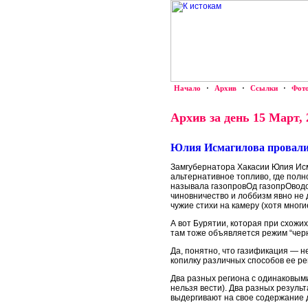
Начало
·
Архив
·
Ссылки
·
Фот
Архив за день 15 Март, 
Юлия Исмагилова провали
Замгубернатора Хакасии Юлия Исм
альтернативное топливо, где полн
называла газопровОд газопрОводом
чиновничество и лоббизм явно не
чужие стихи на камеру (хотя многие
А вот Бурятии, которая при схожи
там тоже объявляется режим “черн
Да, понятно, что газификация — н
копилку различных способов ее р
Два разных региона с одинаковыми
нельзя вести). Два разных резуль
выдергивают на свое содержание 