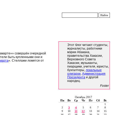
Этот блог читают студенты,
журналисты, работники
мэрии Абакана,
аламарте»» совершён очередной
правительства Хакасии,
отели быть купленными они и
Верховного Совета
марта
«. Стеллажи ломятся от
Хакасии, музыканты,
пиарщики, учителя, юристы,
бухгалтеры,
локальные
олигархи
,
Администрация
Президента
и другой
народец.
Foster
Октябрь 2017
Пн
Вт
Ср
Чт
Пт
Сб
Вс
1
2
3
4
5
6
7
8
9
10
11
12
13
14
15
16
17
18
19
20
21
22