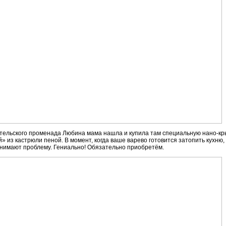
ительского променада Любина мама нашла и купила там специальную нано-кры
 из кастрюли пеной. В момент, когда ваше варево готовится затопить кухню
нимают проблему. Гениально! Обязательно приобретём.