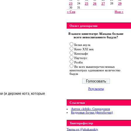
23
24
25
26
27
28
29
30
31
« Сен
Ноя »
Оплот демократии
В каком кинотеатре Абакана больше
всего невоспитанного быдла?
Белая акула
Кино XXI век
Кинокафе
Наутилус
Ролби
Во всех вышеперечисленных
кинотеатрах одинаковое количество
быдла
Результаты
 (и дерзкие котэ, которые
Ссылочки
Антон «kibik» Спиридонов
Кедровые бочки (фитобочки)
Твиттерофостер
Твиты от ‎@abakanskiy