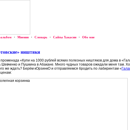
оальбом
·
Мнения
·
Словарь
·
Сайты Хакасии
·
Обо мне
ртовские» ништяки
о променада «Купи на 1000 рублей всяких полезных ништяков для дома в «Г
а Шевченко и Пушкина в Абакане. Много чудных товаров ожидали меня там. Х
го же ждать? Берём кОрзинкО и отправляемся бродить по лабиринтам «
Гала
 ценам: