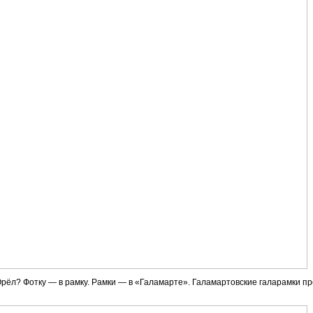
л? Фотку — в рамку. Рамки — в «Галамарте». Галамартовские галарамки пре