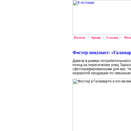
Начало
·
Архив
·
Ссылки
·
Фот
Фостер покупает: «Галама
Давеча в рамках потребительског
поход на пересечение улиц Тарас
сфотографированными для вас. Че
недорогой продукции по смешным