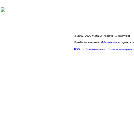
© 2002–2026 Михаил «Фостер» Верхотуров
Дизайн — компания «
Медиакухня
», движок
RSS
·
RSS комментарии
·
Правила посещения