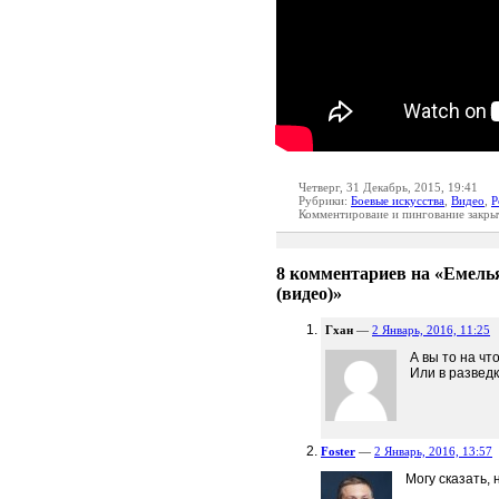
Четверг, 31 Декабрь, 2015, 19:41
Рубрики:
Боевые искусства
,
Видео
,
Р
Комментироваие и пингование закры
8 комментариев на «Емель
(видео)»
Гхан
—
2 Январь, 2016, 11:25
А вы то на чт
Или в разведк
Foster
—
2 Январь, 2016, 13:57
Могу сказать,