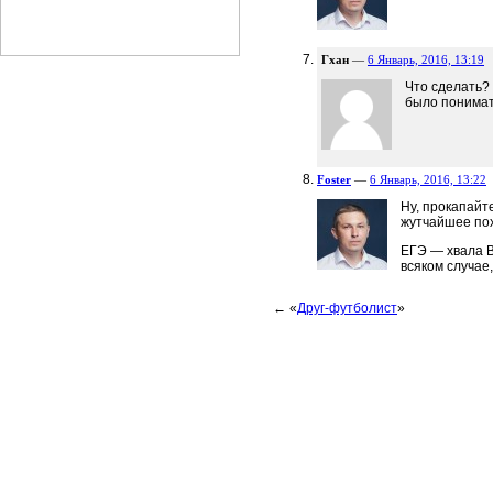
Гхан
—
6 Январь, 2016, 13:19
Что сделать? 
было понимать
Foster
—
6 Январь, 2016, 13:22
Ну, прокапайт
жутчайшее пох
ЕГЭ — хвала В
всяком случае,
← «
Друг-футболист
»