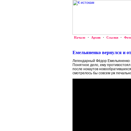
Начало
·
Архив
·
Ссылки
·
Фот
Емельяненко вернулся и о
Легендарный Фёдор Емельяненко 
Понятное дело, ему противостоял 
после нокаутов новообратившихс
смотрелось бы совсем уж печально