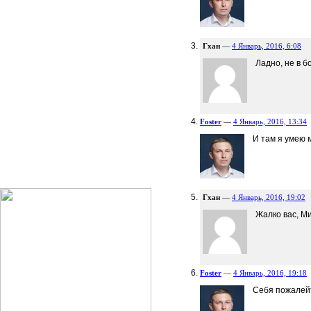
Гхан
—
4 Январь, 2016, 6:08
Ладно, не в б
Foster
—
4 Январь, 2016, 13:34
И там я умею 
Гхан
—
4 Январь, 2016, 19:02
Жалко вас, М
Foster
—
4 Январь, 2016, 19:18
Себя пожалейт