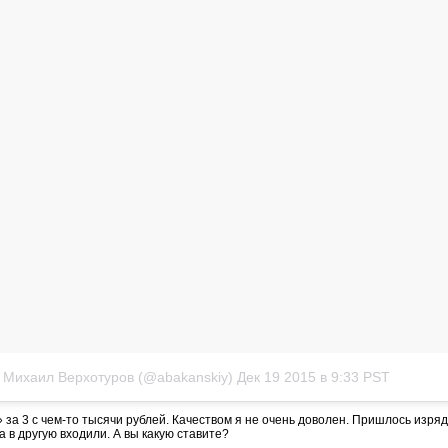
 Михаил Верхотуров (@abakanskiy)
Дек 19 2015 в 9:33 PST
» за 3 с чем-то тысячи рублей. Качеством я не очень доволен. Пришлось изря
 в другую входили. А вы какую ставите?