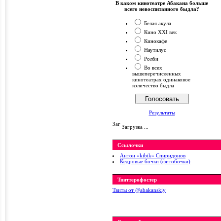
В каком кинотеатре Абакана больше
всего невоспитанного быдла?
Белая акула
Кино XXI век
Кинокафе
Наутилус
Ролби
Во всех
вышеперечисленных
кинотеатрах одинаковое
количество быдла
Результаты
Загрузка ...
Ссылочки
Антон «kibik» Спиридонов
Кедровые бочки (фитобочки)
Твиттерофостер
Твиты от ‎@abakanskiy