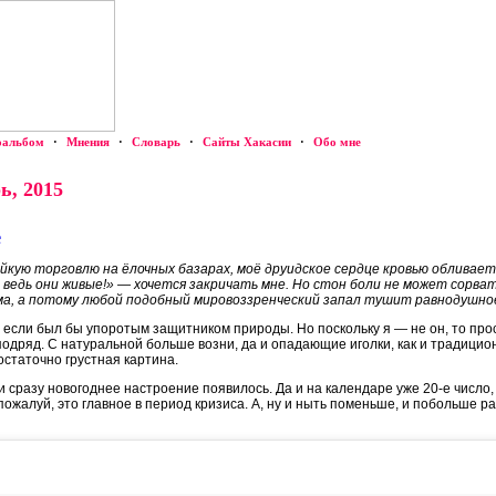
оальбом
·
Мнения
·
Словарь
·
Сайты Хакасии
·
Обо мне
ь, 2015
е
ойкую торговлю на ёлочных базарах, моё друидское сердце кровью обливает
, ведь они живые!» — хочется закричать мне. Но стон боли не может сорват
а, а потому любой подобный мировоззренческий запал тушит равнодушно
у, если был бы упоротым защитником природы. Но поскольку я — не он, то пр
 подряд. С натуральной больше возни, да и опадающие иголки, как и традици
остаточно грустная картина.
— и сразу новогоднее настроение появилось. Да и на календаре уже 20-е число
ожалуй, это главное в период кризиса. А, ну и ныть поменьше, и побольше р