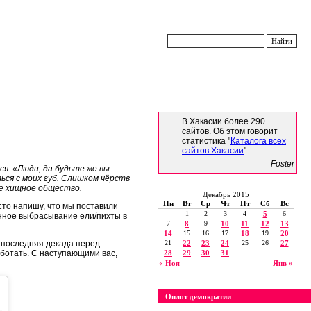
В Хакасии более 290
сайтов. Об этом говорит
статистика "
Каталога всех
сайтов Хакасии
".
Foster
ся. «Люди, да будьте же вы
ься с моих губ. Слишком чёрств
е хищное общество.
Декабрь 2015
Пн
Вт
Ср
Чт
Пт
Сб
Вс
осто напишу, что мы поставили
1
2
3
4
5
6
онное выбрасывание ели/пихты в
7
8
9
10
11
12
13
14
15
16
17
18
19
20
, последняя декада перед
21
22
23
24
25
26
27
аботать. С наступающими вас,
28
29
30
31
« Ноя
Янв »
Оплот демократии