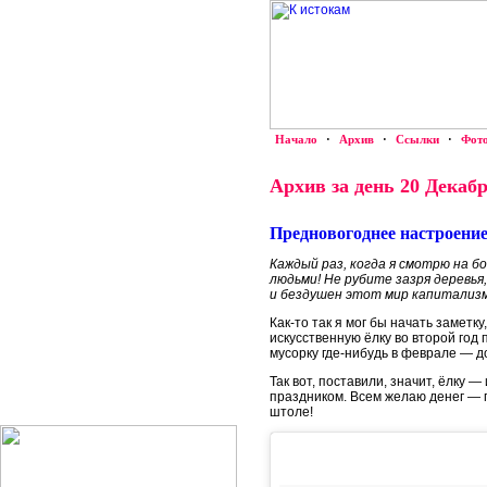
Начало
·
Архив
·
Ссылки
·
Фот
Архив за день 20 Декабр
Предновогоднее настроени
Каждый раз, когда я смотрю на б
людьми! Не рубите зазря деревья
и бездушен этот мир капитализм
Как-то так я мог бы начать заметк
искусственную ёлку во второй год
мусорку где-нибудь в феврале — д
Так вот, поставили, значит, ёлку 
праздником. Всем желаю денег — п
штоле!