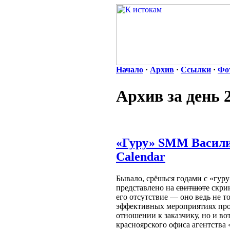
Начало
·
Архив
·
Ссылки
·
Фо
Архив за день 
«Гуру» SMM Васили
Calendar
Бывало, срёшься годами с «гуру
представлено на
свитшоте
скрин
его отсутствие — оно ведь не т
эффективных мероприятиях проя
отношении к заказчику, но и во
красноярского офиса агентства