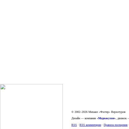
© 2002–2026 Михаил «Фостер» Верхотуров
Дизайн — компания «
Медиакухня
», движок
RSS
·
RSS комментарии
·
Правила посещения