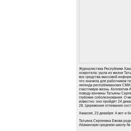
Журналистика Республики Хак
осиротела: ушла из жизни Тат
все средства массовой информ
что значила для работников т
легенда республиканских СМИ,
счастливую жизнь. Коллектив 
поводу кончины Татьяны Серг
глубокие соболезнования. О м
известно: оно пройдёт 24 дека
28. Церемония отпевания состо
Хакасия, 23 декабря: А вот и 
Татьяна Сергеевна Ежова родил
Абаканскую среднюю школу № 