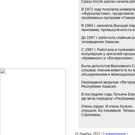
Сразу после школы начала раб
В 1971 году получила универс
«Журналистика», продолжила р
проблемных программ «Говоря
В 1984 г. окончила Высшую па
экономики, промышленности и 
До 1997 г. работала главным 
телевидения Хакасии.
С 1997 г. Работала в телекомп
популярную у зрителей прогр
«Криминал» и «Воскресение».
Была депутатом Верховного Со
созывов, членом комитета по
объединениям и межнационал
Награждена медалью «Ветеран
Республики Хакасия.
В последние годы Татьяна Ежо
где вела передачу «Разберемс
Очень горько. И очень больно
слушали. Ее понимали. Теперь 
Сергеевны.
23 Декабрь, 2015 |
5 комментариев »