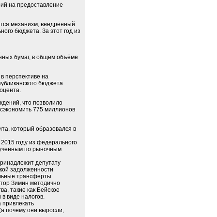
рий на предоставление
ется механизм, внедрённый
ого бюджета. За этот год из
а
нных бумаг, в общем объёме
в перспективе на
публиканского бюджета
роцента.
ждений, что позволило
т сэкономить 775 миллионов
та, который образовался в
2015 году из федерального
лученным по рыночным
принадлежит депутату
ской задолженности
альные трансферты.
ктор Зимин методично
а, такие как Бейское
в виде налогов.
 привлекать
а почему они выросли,