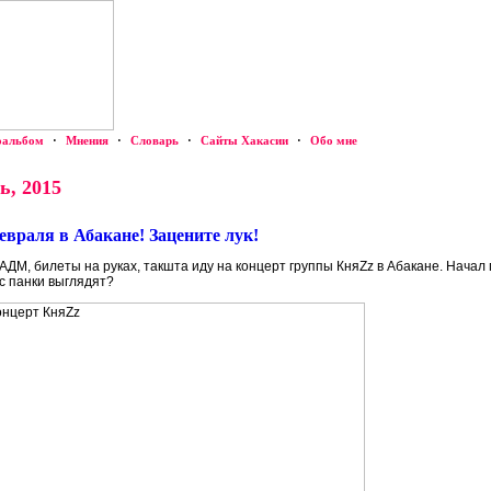
оальбом
·
Мнения
·
Словарь
·
Сайты Хакасии
·
Обо мне
ь, 2015
евраля в Абакане! Зацените лук!
у АДМ, билеты на руках, такшта иду на концерт группы КняZz в Абакане. Начал
ас панки выглядят?