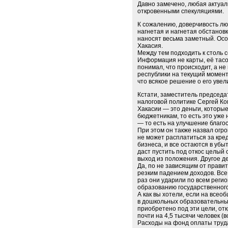
Давно замечено, любая актуа
откровенными спекуляциями.
К сожалению, доверчивость лю
нагнетая и нагнетая обстановк
наносят весьма заметный. Осо
Хакасия.
Между тем подходить к столь 
Информация не карты, её тасо
понимал, что происходит, а не
республики на текущий момент
что всякое решение о его уве
Кстати, заместитель председа
налоговой политике Сергей Ко
Хакасии — это деньги, которы
бюджетникам, то есть это уже 
— то есть на улучшение благо
При этом он также назвал огр
не может расплатиться за кред
бизнеса, и все остаются в убы
даст пустить под откос целый 
выход из положения. Другое де
Да, по не зависящим от прави
резким падением доходов. Все
раз они ударили по всем реги
образованию государственного
А как вы хотели, если на всео
в дошкольных образовательных
приобретено под эти цели, от
почти на 4,5 тысячи человек (
Расходы на фонд оплаты труд