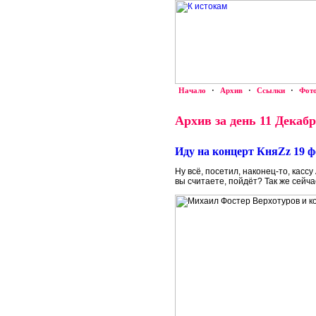
Начало
·
Архив
·
Ссылки
·
Фот
Архив за день 11 Декабр
Иду на концерт КняZz 19 ф
Ну всё, посетил, наконец-то, касс
вы считаете, пойдёт? Так же сейч