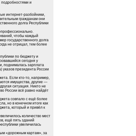
и подробностями и
ные интернет-разбойники,
атлительным гражданам они
ственного долга Республики
непрофессионально.
гиваний, чтобы каждый
змер государственного долга
огда не отрицал, тем более
публики по бюджету и
ировавшийся сегодня у
ги, поднималась зарплата
а) указов президента России
ета. Если кто-то, например,
шаются имущества, другие —
другая ситуация. Никто не
тво России всё равно найдёт
джета совпало с ещё более
а, но в конечном итоге как
жета, который и привёл к
 увеличилось количество мест
ов, ещё пять зданий
республики увеличилась
ным «дорожным картам», за