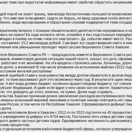
льная тема при недостатке информации имеет свойство обрастать ненужным
дей порой не знает границ, чем всегда беззастенчиво пользуются всевозмож
у. Что ими при этом движет, гадать не берусь, но вред здоровью особо впеч
бенно, когда муссированию и обрастанию слухами подвергается тема государ
серьёзному вопросу с позиции обывательского дилетантства неправильно и 
вать не нужно! Её надо излагать чётко, спокойно и без подстольных передёр
 впадал в панику на почве «чем это нам грозит». Да, событие имеет место. Ра
 составляет 15,2 миллиарда рублей. Сам факт его существования никто и ник
личении или уменьшении проходит через сессию Верховного Совета Хакасии.
теля Верховного Совета РХ — председатель комитета Верховного Совета рес
маров, комментируя данную ситуацию нашей газете, сказал, что долг, сформ
е работают в её экономике. На эти кредиты строились школы, больницы, доро
не долги, а вложения! В том числе вложения на исполнение майских (2012 год
состояния жителей республики.
омной ошибкой ставить знак равенства между долгом обывателя и долгом бюдж
ит, то банк взыскивает долг (что возможно) через суд. В результате одни ли
тке. А вот когда должен бюджет, особенно вышестоящему бюджету, тут совсем 
субъект Федерации. И даже если вдруг у него своих сил не хватит, правительс
ло, что доводить до этого, конечно, не нужно. Долги надо отдавать…
тельства Хакасии причинам резкое увеличение расходов республиканского бю
 нюансы колыханий мировой экономики и политики заново повторять нет смысл
онам России, в том числе по Республике Хакасия. Сформировался дефицит бюд
 долга.
бщем негативном фоне в Хакасии с 2012-го по 2015 год почти на 40 процентов
 учреждениях (в цифрах это 8704 места). Построено пять новых детских сад
крыто девять частных детских садов. Одновременно численность школьников 
восемь процентов).
а отдельным категориям работников бюджетной сферы, согласно утверждён