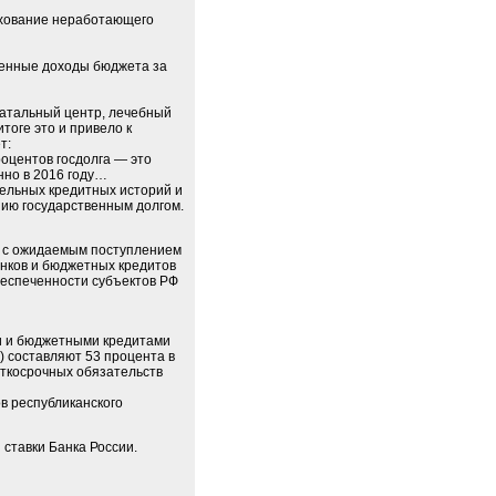
рахование неработающего
твенные доходы бюджета за
натальный центр, лечебный
тоге это и привело к
т:
роцентов госдолга — это
нно в 2016 году…
тельных кредитных историй и
ию государственным долгом.
ии с ожидаемым поступлением
анков и бюджетных кредитов
еспеченности субъектов РФ
ми и бюджетными кредитами
) составляют 53 процента в
аткосрочных обязательств
в республиканского
 ставки Банка России.