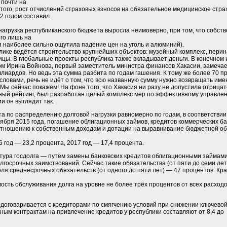
 почти на
этого, рост отчислений страховых взносов на обязательное медицинское ст
2 годом составил
нагрузка республиканского бюджета выросла неимоверно, при том, что собс
его лишь на
я наиболее сильно ощутила падение цен на уголь и алюминий).
лике ведётся строительство крупнейших объектов: музейный комплекс, пери
цы. В глобальные проекты республика также вкладывает деньги. В конечном и
ом Ирина Войнова, первый заместитель министра финансов Хакасии, замечае
лиардов. Но ведь эта сумма разбита по годам гашения. К тому же более 70 п
словами, речь не идёт о том, что всю названную сумму нужно возвращать име
 Мы сейчас покажем! На фоне того, что Хакасия ни разу не допустила отрица
ный рейтинг, был разработан целый комплекс мер по эффективному управлен
 он выглядит так.
та по распределению долговой нагрузки равномерно по годам, в соответств
оября 2015 года, погашение облигационных займов, кредитов коммерческих б
отношению к собственным доходам и дотации на выравнивание бюджетной об
6 год — 23,2 процента, 2017 год — 17,4 процента.
ктура госдолга — путём замены банковских кредитов облигационными займа
лгосрочных заимствований. Сейчас такие обязательства (от пяти до семи лет
оля среднесрочных обязательств (от одного до пяти лет) — 47 процентов. Кр
ость обслуживания долга на уровне не более трёх процентов от всех расходо
 договаривается с кредиторами по смягчению условий при снижении ключевой
нным контрактам на привлечение кредитов у республики составляют от 8,4 до