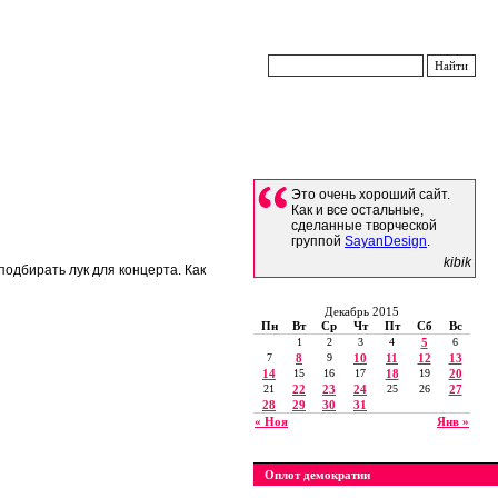
Это очень хороший сайт.
Как и все остальные,
сделанные творческой
группой
SayanDesign
.
kibik
 подбирать лук для концерта. Как
Декабрь 2015
Пн
Вт
Ср
Чт
Пт
Сб
Вс
1
2
3
4
5
6
7
8
9
10
11
12
13
14
15
16
17
18
19
20
21
22
23
24
25
26
27
28
29
30
31
« Ноя
Янв »
Оплот демократии