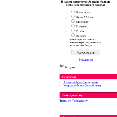
В каком кинотеатре Абакана больше
всего невоспитанного быдла?
Белая акула
Кино XXI век
Кинокафе
Наутилус
Ролби
Во всех
вышеперечисленных
кинотеатрах одинаковое
количество быдла
Результаты
Загрузка ...
Ссылочки
Антон «kibik» Спиридонов
Кедровые бочки (фитобочки)
Твиттерофостер
Твиты от ‎@abakanskiy