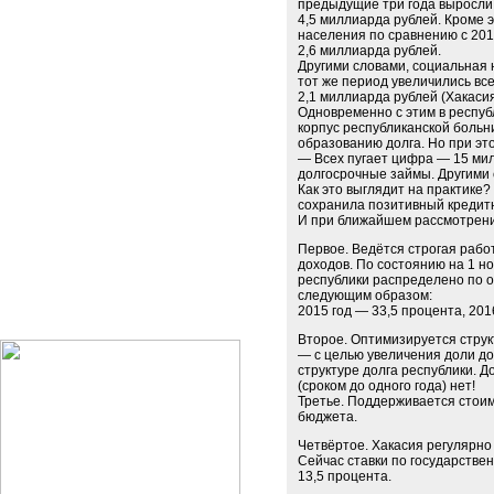
предыдущие три года выросли
4,5 миллиарда рублей. Кроме 
населения по сравнению с 201
2,6 миллиарда рублей.
Другими словами, социальная 
тот же период увеличились вс
2,1 миллиарда рублей (Хакаси
Одновременно с этим в респуб
корпус республиканской больни
образованию долга. Но при эт
— Всех пугает цифра — 15 мил
долгосрочные займы. Другими 
Как это выглядит на практике?
сохранила позитивный кредит
И при ближайшем рассмотрении
Первое. Ведётся строгая рабо
доходов. По состоянию на 1 н
республики распределено по 
следующим образом:
2015 год — 33,5 процента, 201
Второе. Оптимизируется стру
— с целью увеличения доли до
структуре долга республики. Д
(сроком до одного года) нет!
Третье. Поддерживается стоим
бюджета.
Четвёртое. Хакасия регулярно
Сейчас ставки по государстве
13,5 процента.