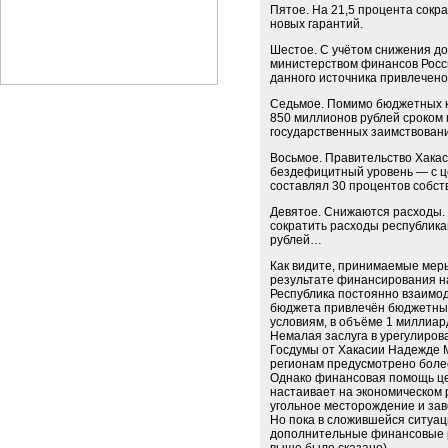
Пятое. На 21,5 процента сокр
новых гарантий.
Шестое. С учётом снижения д
министерством финансов Росси
данного источника привлечено
Седьмое. Помимо бюджетных к
850 миллионов рублей сроком 
государственных заимствовани
Восьмое. Правительство Хака
бездефицитный уровень — с це
составлял 30 процентов собств
Девятое. Снижаются расходы. 
сократить расходы республика
рублей…
Как видите, принимаемые мер
результате финансирования н
Республика постоянно взаимо
бюджета привлечён бюджетный
условиям, в объёме 1 миллиар
Немалая заслуга в урегулиро
Госдумы от Хакасии Надежде М
регионам предусмотрено боле
Однако финансовая помощь це
настаивает на экономическом 
угольное месторождение и заво
Но пока в сложившейся ситуа
дополнительные финансовые р