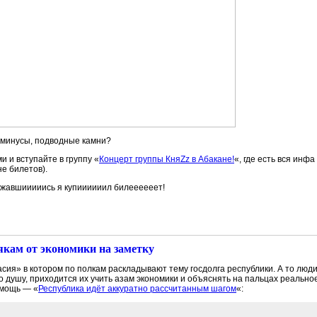
, минусы, подводные камни?
и и вступайте в группу «
Концерт группы КняZz в Абакане!
«, где есть вся инф
е билетов).
бежавшииииись я купиииииил билеееееет!
якам от экономики на заметку
сия» в котором по полкам раскладывают тему госдолга республики. А то люд
о душу, приходится их учить азам экономики и объяснять на пальцах реально
омощь — «
Республика идёт аккуратно рассчитанным шагом
«: