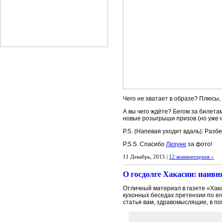
Чего не хватает в образе? Плюсы
А вы чего ждёте? Бегом за билетам
новые розыгрыши призов (но уже н
P.S. (Напевая уходит вдаль): Раз
P.S.S. Спасибо
Лизуне
за фото!
11 Декабрь, 2015 |
12 комментариев »
О госдолге Хакасии: наивн
Отличный материал в газете «Хака
кухонных беседах претензии по ег
статья вам, здравомыслящие, в п