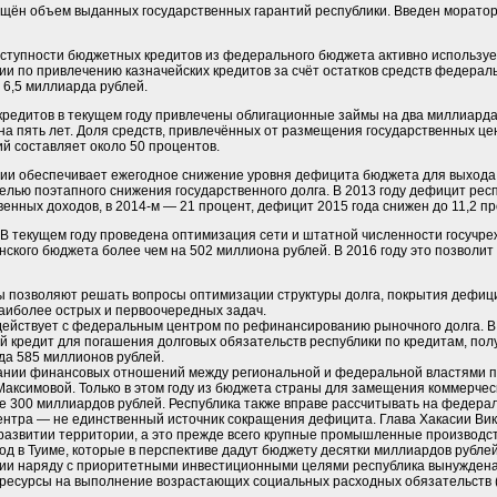
ащён объем выданных государственных гарантий республики. Введен морато
оступности бюджетных кредитов из федерального бюджета активно использу
и по привлечению казначейских кредитов за счёт остатков средств федеральн
 6,5 миллиарда рублей.
редитов в текущем году привлечены облигационные займы на два миллиард
на пять лет. Доля средств, привлечённых от размещения государственных це
й составляет около 50 процентов.
сии обеспечивает ежегодное снижение уровня дефицита бюджета для выхода 
лью поэтапного снижения государственного долга. В 2013 году дефицит рес
енных доходов, в 2014-м — 21 процент, дефицит 2015 года снижен до 11,2 п
В текущем году проведена оптимизация сети и штатной численности госучре
нского бюджета более чем на 502 миллиона рублей. В 2016 году это позволи
ы позволяют решать вопросы оптимизации структуры долга, покрытия дефици
аиболее острых и первоочередных задач.
действует с федеральным центром по рефинансированию рыночного долга. В 
 кредит для погашения долговых обязательств республики по кредитам, по
да 585 миллионов рублей.
вании финансовых отношений между региональной и федеральной властями 
аксимовой. Только в этом году из бюджета страны для замещения коммерче
е 300 миллиардов рублей. Республика также вправе рассчитывать на федер
нтра — не единственный источник сокращения дефицита. Глава Хакасии Ви
развитии территории, а это прежде всего крупные промышленные производств
д в Туиме, которые в перспективе дадут бюджету десятки миллиардов рублей 
ции наряду с приоритетными инвестиционными целями республика вынуждена
есурсы на выполнение возрастающих социальных расходных обязательств (