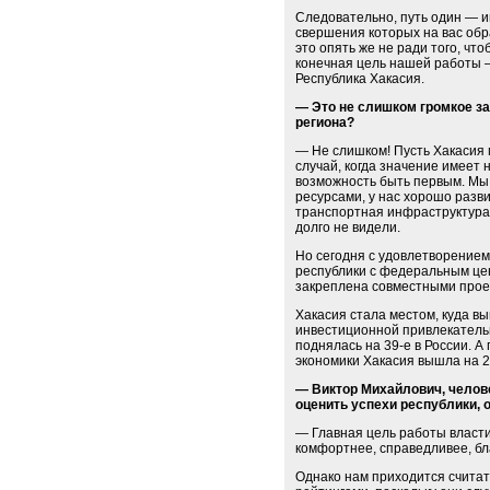
Следовательно, путь один — и
свершения которых на вас обра
это опять же не ради того, чт
конечная цель нашей работы 
Республика Хакасия.
— Это не слишком громкое за
региона?
— Не слишком! Пусть Хакасия м
случай, когда значение имеет
возможность быть первым. М
ресурсами, у нас хорошо раз
транспортная инфраструктура.
долго не видели.
Но сегодня с удовлетворением 
республики с федеральным це
закреплена совместными прое
Хакасия стала местом, куда вы
инвестиционной привлекательн
поднялась на 39-е в России. А
экономики Хакасия вышла на 2
— Виктор Михайлович, челов
оценить успехи республики, 
— Главная цель работы власт
комфортнее, справедливее, бл
Однако нам приходится считат