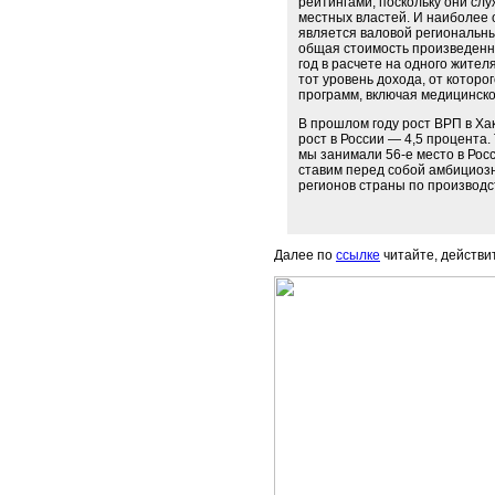
рейтингами, поскольку они с
местных властей. И наиболее 
является валовой региональны
общая стоимость произведенны
год в расчете на одного жителя
тот уровень дохода, от которо
программ, включая медицинск
В прошлом году рост ВРП в Хак
рост в России — 4,5 процента.
мы занимали 56-е место в Росс
ставим перед собой амбициозн
регионов страны по производс
Далее по
ссылке
читайте, действи