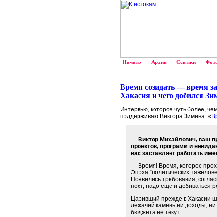
Начало
·
Архив
·
Ссылки
·
Фот
Время созидать — время за
Хакасия и чего добился Зи
Интервью, которое чуть более, че
поддерживаю Виктора Зимина. «
В
— Виктор Михайлович, ваш пр
проектов, программ и невида
вас заставляет работать име
— Время! Время, которое прохо
Эпоха “политических тяжеловес
Появились требования, соглас
пост, надо еще и добиваться р
Царивший прежде в Хакасии шт
лежачий камень ни доходы, ни
бюджета не текут.