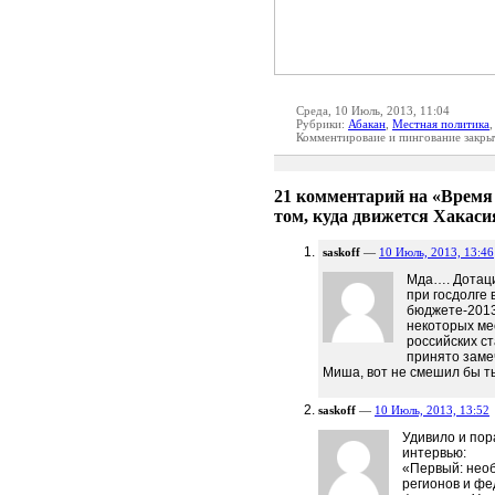
Среда, 10 Июль, 2013, 11:04
Рубрики:
Абакан
,
Местная политика
Комментироваие и пингование закры
21 комментарий на «Время
том, куда движется Хакаси
saskoff
—
10 Июль, 2013, 13:46
Мда…. Дотаци
при госдолге 
бюджете-2013
некоторых ме
российских ст
принято заме
Миша, вот не смешил бы т
saskoff
—
10 Июль, 2013, 13:52
Удивило и пора
интервью:
«Первый: нео
регионов и фе