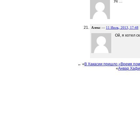
Ух …
Алекс
—
11 Июль, 2013, 17:48
Ой, я хотел с
← «
В Хакасии пришло «Время пом
«
Анвар Хафи