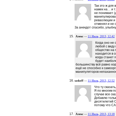
Так это ж для 
намек на… и т.
не понимает (д
манипулироват
реваолюции и 
отменял и не 
За анекдот спасибо, улыб
Алекс
—
11 Июль, 2013, 12:42
Когда оно не 
любой с виду
общество на 
находится в 
когда станет 
будет наиболе
большинству всё равно хор
ещё не способно к самоор
манипуляторов непаханное
saskoff
—
11 Июль, 2013, 12:52
Что ту сказать
Я по многим п
случае все ск
Добавлю тольк
десятилетий С
потому что СА
Алекс
—
11 Июль, 2013, 13:18