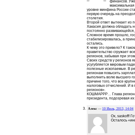
финансов. Уже
максимальная 
уровне минфина России ст
первую очередь на преодол
столетия.
Второй ответ вытекает из п
Хакасия должна обладать н
постоянно развивающейся,
Сложное время прошло, гос
стабилизировалась, а при
остались.
К чему это привело? К тако
правительство сгружает вс
регионов, забывая при это
Своих средств у регионов я
усугубляется мировым паде
полезные ископаемые. В ре
регионам повысить зарплат
выполнить волю высшего го
причине того, что все кру
налоговых отчислений. И в 
регионов».
КОШМАРРР… Глава региона 
президента, подозревая их 
Алекс
—
10 Июль, 2013, 14:04
Ох, saskoff! 
Осталось «ин