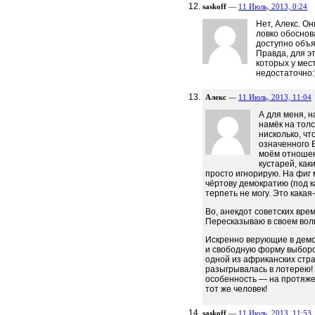
saskoff
—
11 Июль, 2013, 0:24
Нет, Алекс. Он
ловко обоснов
доступно объя
Правда, для э
которых у ме
недостаточно:)
Алекс
—
11 Июль, 2013, 11:04
А для меня, н
намёк на тол
нисколько, чт
означенного 
моём отношени
кустарей, ка
просто игнорирую. На фиг
чёртову демократию (под 
терпеть не могу. Это кака
Во, анекдот советских вре
Пересказываю в своем вол
Искренно верующие в дем
и свободную форму выборов
одной из африканских стра
разыгрывалась в лотерею!
особенность — на протяже
тот же человек!
saskoff
—
11 Июль, 2013, 11:53