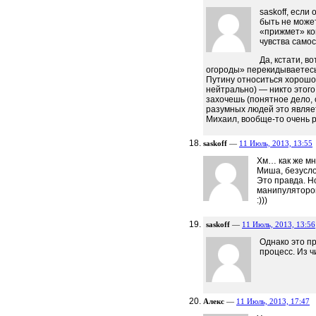
saskoff, если
быть не может
«прижмет» ко
чувства самос
Да, кстати, в
огороды» перекидываетесь.
Путину относиться хорошо,
нейтрально) — никто этого 
захочешь (понятное дело,
разумных людей это являе
Михаил, вообще-то очень 
saskoff
—
11 Июль, 2013, 13:55
Хм… как же мн
Миша, безусло
Это правда. Но
манипуляторов
:)))
saskoff
—
11 Июль, 2013, 13:56
Однако это п
процесс. Из ч
Алекс
—
11 Июль, 2013, 17:47