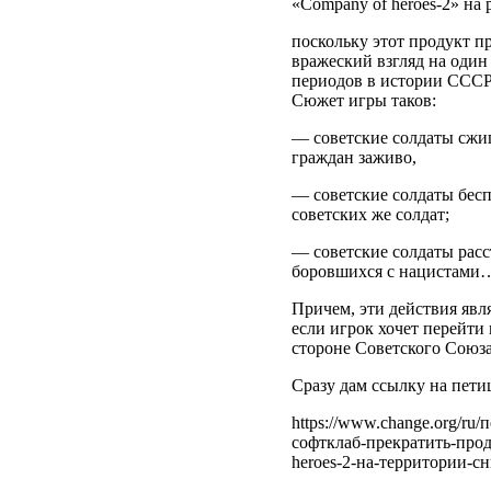
«Company of heroes-2» на
поскольку этот продукт 
вражеский взгляд на один
периодов в истории СССР
Сюжет игры таков:
— советские солдаты сжи
граждан заживо,
— советские солдаты бес
советских же солдат;
— советские солдаты рас
боровшихся с нацистами
Причем, эти действия яв
если игрок хочет перейти
стороне Советского Союза
Сразу дам ссылку на пети
https://www.change.org/ru
софтклаб-прекратить-про
heroes-2-на-территории-сн