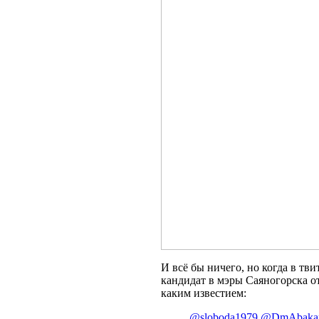
И всё бы ничего, но когда в тв
кандидат в мэры Саяногорска 
каким известием:
@sloboda1979
@DmAbaka