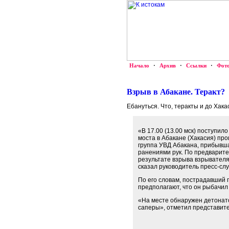
Начало
·
Архив
·
Ссылки
·
Фот
Взрыв в Абакане. Теракт?
Ебануться. Что, теракты и до Хак
«В 17.00 (13.00 мск) поступил
моста в Абакане (Хакасия) пр
группа УВД Абакана, прибывша
ранениями рук. По предварит
результате взрыва взрывател
сказал руководитель пресс-сл
По его словам, пострадавший 
предполагают, что он рыбачил
«На месте обнаружен детонато
саперы», отметил представит