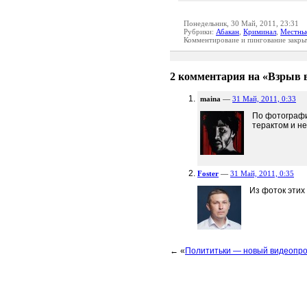
Понедельник, 30 Май, 2011, 23:31
Рубрики:
Абакан
,
Криминал
,
Местны
Комментироваие и пингование закры
2 комментария на «Взрыв в
maina
—
31 Май, 2011, 0:33
По фотогра
терактом и не
Foster
—
31 Май, 2011, 0:35
Из фоток этих
← «
Полититьки — новый видеопро