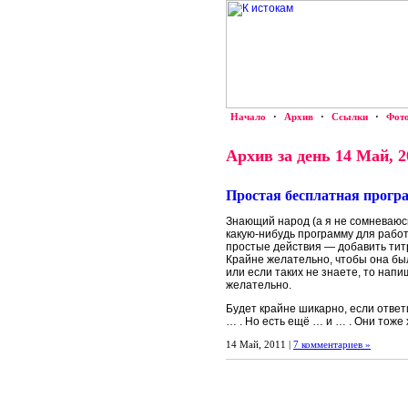
Начало
·
Архив
·
Ссылки
·
Фот
Архив за день 14 Май, 2
Простая бесплатная програ
Знающий народ (а я не сомневаюсь
какую-нибудь программу для рабо
простые действия — добавить титр
Крайне желательно, чтобы она был
или если таких не знаете, то напи
желательно.
Будет крайне шикарно, если ответ
… . Но есть ещё … и … . Они тоже
14 Май, 2011 |
7 комментариев »