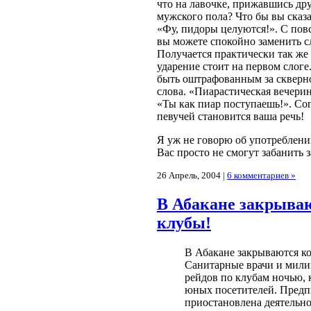
что на лавочке, прижавшись дру
мужского пола? Что бы вы сказ
«Фу, пидоры целуются!». С пов
вы можете спокойно заменить с
Получается практически так же 
ударение стоит на первом слоге
быть оштрафованным за скверн
слова. «Пиарастическая вечерин
«Ты как пиар поступаешь!». Сог
певучей становится ваша речь!
Я уж не говорю об употреблении
Вас просто не смогут забанить 
26 Апрель, 2004 |
6 комментариев »
В Абакане закрыва
клубы!
В Абакане закрываются к
Санитарные врачи и мили
рейдов по клубам ночью, к
юных посетителей. Пред
приостановлена деятельно