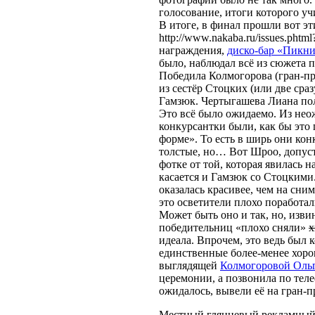
голосование, итоги которого у
В итоге, в финал прошли вот э
http://www.nakaba.ru/issues.pht
награждения,
диско-бар «Пикн
было, наблюдал всё из сюжета 
Победила Колмогорова (гран-пр
из сестёр Стоцких (или две сразу
Гамзюк. Чертыгашева Лиана пол
Это всё было ожидаемо. Из нео
конкурсантки были, как бы это п
форме». То есть в ширь они кон
толстые, но… Вот Шроо, допуст
фотке от той, которая явилась 
касается и Гамзюк со Стоцкими
оказалась красивее, чем на сни
это осветители плохо поработал
Может быть оно и так, но, извин
победительниц «плохо сняли»
х
идеала. Впрочем, это ведь был 
единственные более-менее хор
выглядящей
Колмогоровой Оль
церемонии, а позвонила по теле
ожидалось, вывели её на гран-п
Местный глянцевый рекламный