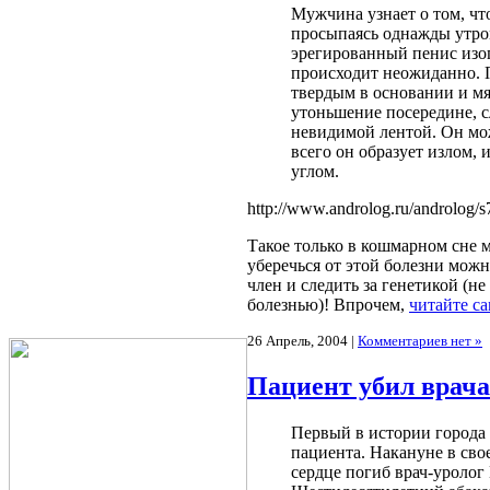
Мужчина узнает о том, чт
просыпаясь однажды утром
эрегированный пенис изог
происходит неожиданно. 
твердым в основании и мя
утоньшение посередине, с
невидимой лентой. Он мо
всего он образует излом,
углом.
http://www.androlog.ru/androlog/s
Такое только в кошмарном сне 
уберечься от этой болезни мож
член и следить за генетикой (н
болезнью)! Впрочем,
читайте с
26 Апрель, 2004 |
Комментариев нет »
Пациент убил врача
Первый в истории города 
пациента. Накануне в сво
сердце погиб врач-уролог