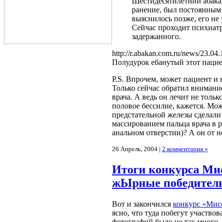
Шестидесятилетний абака
ранение, был постоянным
выяснилось позже, его не 
Сейчас проходит психиатр
задержанного.
http://r.abakan.com.ru/news/23.04.
Полудурок ебанутый этот пациен
P.S. Впрочем, может пациент и 
Только сейчас обратил внимание
врача. А ведь он лечит не толь
половое бессилие, кажется. Мож
предстательной железы сделали (
массированием пальца врача в 
анальном отверстии)? А он от
26 Апрель, 2004 |
2 комментария »
Итоги конкурса Ми
жЫрные победител
Вот и закончился
конкурс «Мис
ясно, что туда побегут участвов
фотографий было не так много.