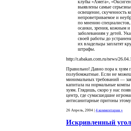
клубы «Амега», «Оксиген»
выявлены самые серьезны
освещение, скученность 
непроветриваемое и неубр
по мнению специалистов,
осанки, зрения, кожным 
заболеваниям у детей. Ук
своей работы до устранен
их владельцы заплатят к
штрафы.
http://r.abakan.com.ru/news/26.04.
Правильно! Давно пора к хуям 
полубомжатные. Если не можеш
минимальных требований — закр
капитала на нормальные компы 
хуям. Глядишь, скоро у нас по
центр, где сумасшедшие игрома
антисанитарные притоны этому 
26 Апрель, 2004 |
4 комментария »
Искривленный угол