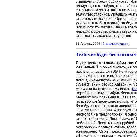
сидящую впереди бабку уесть. Нап
следующего автобуса, который при
свободное место и никого не беспо
ебанутых стариков, любящих учит
старшему поколению. Они опасны,
ухуячить вам бодажком (про бодаж
или обложить матами. Лучше всего
нередко общество оказывается на 
становитесь козлом отпущения.
11 Апрель, 2004 |
6 комментариев »
Textus не будет бесплатным
Я уже писал, что движок Дмитрия 
юзабельный. Можно сказать, не оп
идеальная вещь для 95% сайтов, з
юзал именно его, и вы бы читали
легенды хакаснета», а «Самый не
субъективный ресурс Хакасии». Мо
же самое на нынешнем движке,
ре
перейти на какую-нибудь бесплат
Мешают мои познания в ПХП и то,
не встречал (возможно потому, что
блог будет неинтересен людям вне 
Почему же я не юзаю «Текстус»? П
несмотря на предположения одног
станет тогда, когда Диме сумма в 
небольшой. Десять тысяч рублей —
осторожный прогноз) сумма, котор
ежемесячно. Стоит порадоваться з
ублажает нас своими заметками. А