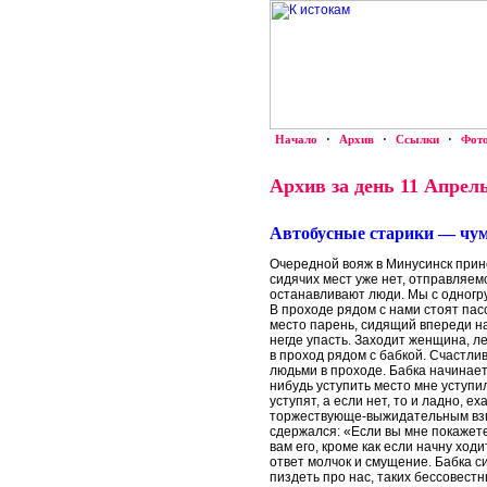
Начало
·
Архив
·
Ссылки
·
Фот
Архив за день 11 Апрель
Автобусные старики — чума
Очередной вояж в Минусинск прин
сидячих мест уже нет, отправляем
останавливают люди. Мы с одногр
В проходе рядом с нами стоят пас
место парень, сидящий впереди н
негде упасть. Заходит женщина, ле
в проход рядом с бабкой. Счастли
людьми в проходе. Бабка начинает
нибудь уступить место мне уступи
уступят, а если нет, то и ладно, е
торжествующе-выжидательным взгл
сдержался: «Если вы мне покажете,
вам его, кроме как если начну ход
ответ молчок и смущение. Бабка с
пиздеть про нас, таких бессовест