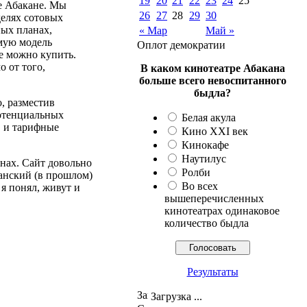
19
20
21
22
23
24
25
е Абакане. Мы
26
27
28
29
30
делях сотовых
ых планах,
« Мар
Май »
имую модель
Оплот демократии
е можно купить.
 от того,
В каком кинотеатре Абакана
больше всего невоспитанного
быдла?
, разместив
потенциальных
Белая акула
в и тарифные
Кино XXI век
Кинокафе
Наутилус
нах. Сайт довольно
Ролби
анский (в прошлом)
Во всех
 я понял, живут и
вышеперечисленных
кинотеатрах одинаковое
количество быдла
Результаты
Загрузка ...