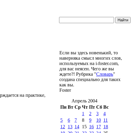
Если вы здесь новенький, то
наверняка смысл многих слов,
используемых на i-foster.com,
для вас неясен. Чего же вы
ждете?! Рубрика "
Словарь
"
создана специально для таких
как вы.
Foster
рждается на практике,
Апрель 2004
Пн
Вт
Ср
Чт
Пт
Сб
Вс
1
2
3
4
5
6
7
8
9
10
11
12
13
14
15
16
17
18