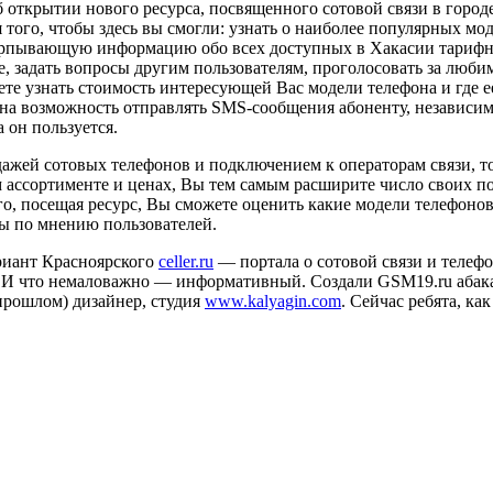
открытии нового ресурса, посвященного сотовой связи в город
 того, чтобы здесь вы смогли: узнать о наиболее популярных мо
ерпывающую информацию обо всех доступных в Хакасии тарифн
, задать вопросы другим пользователям, проголосовать за люб
те узнать стоимость интересующей Вас модели телефона и где е
а возможность отправлять SMS-сообщения абоненту, независимо
 он пользуется.
ажей сотовых телефонов и подключением к операторам связи, то
м ассортименте и ценах, Вы тем самым расширите число своих 
о, посещая ресурс, Вы сможете оценить какие модели телефоно
ы по мнению пользователей.
риант Красноярского
celler.ru
— портала о сотовой связи и телефо
 И что немаловажно — информативный. Создали GSM19.ru абак
прошлом) дизайнер, студия
www.kalyagin.com
. Сейчас ребята, как