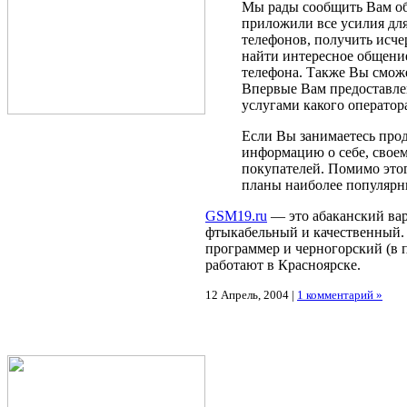
Мы рады сообщить Вам об 
приложили все усилия для
телефонов, получить исч
найти интересное общение
телефона. Также Вы сможе
Впервые Вам предоставлен
услугами какого оператора
Если Вы занимаетесь прод
информацию о себе, свое
покупателей. Помимо этог
планы наиболее популярн
GSM19.ru
— это абаканский ва
фтыкабельный и качественный.
программер и черногорский (в 
работают в Красноярске.
12 Апрель, 2004 |
1 комментарий »