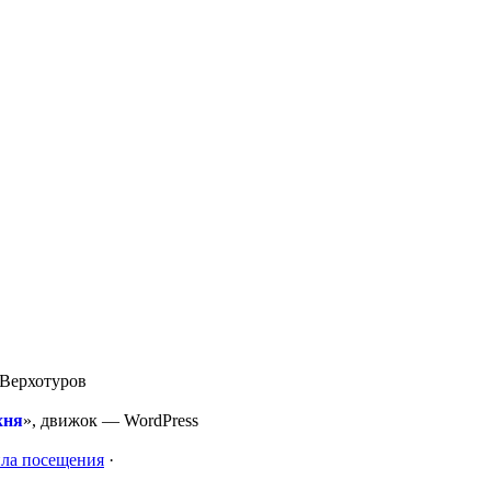
Верхотуров
хня
», движок —
WordPress
ла посещения
·