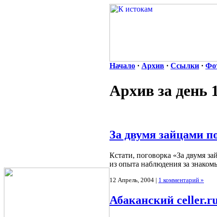
Начало
·
Архив
·
Ссылки
·
Фо
Архив за день 
За двумя зайцами 
Кстати, поговорка «За двумя з
из опыта наблюдения за знако
12 Апрель, 2004 |
1 комментарий »
Абаканский celler.r