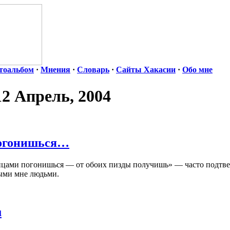
тоальбом
·
Мнения
·
Словарь
·
Сайты Хакасии
·
Обо мне
12 Апрель, 2004
погонишься…
айцами погонишься — от обоих пизды получишь» — часто подтве
мыми мне людьми.
u