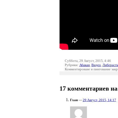
Суббота, 29 Август, 2015, 4:46
Рубрики:
Абакан
,
Видео
,
Либераст
Комментироваие и пингование зак
17 комментариев на
Гхан
—
29 Август, 2015, 14:17