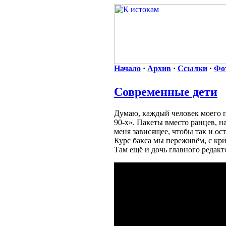
Начало
·
Архив
·
Ссылки
·
Фо
Современные дети
Думаю, каждый человек моего п
90-х». Пакеты вместо ранцев, н
меня зависящее, чтобы так и ос
Курс бакса мы переживём, с кри
Там ещё и дочь главного редакт